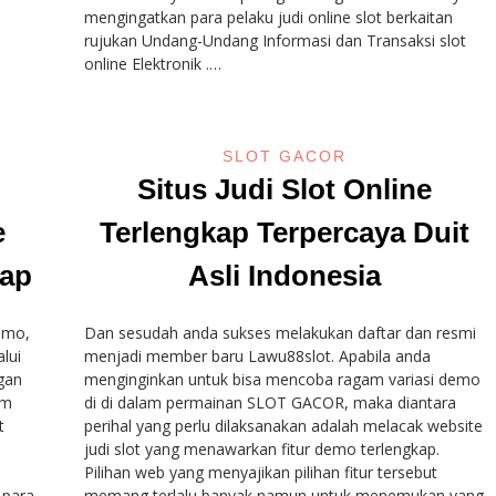
mengingatkan para pelaku judi online slot berkaitan
rujukan Undang-Undang Informasi dan Transaksi slot
online Elektronik .…
SLOT GACOR
Situs Judi Slot Online
e
Terlengkap Terpercaya Duit
kap
Asli Indonesia
emo,
Dan sesudah anda sukses melakukan daftar dan resmi
lui
menjadi member baru Lawu88slot. Apabila anda
ngan
menginginkan untuk bisa mencoba ragam variasi demo
am
di di dalam permainan SLOT GACOR, maka diantara
t
perihal yang perlu dilaksanakan adalah melacak website
judi slot yang menawarkan fitur demo terlengkap.
Pilihan web yang menyajikan pilihan fitur tersebut
 para
memang terlalu banyak namun untuk menemukan yang