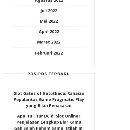
Agustus 2022
Juli 2022
Mei 2022
April 2022
Maret 2022
Februari 2022
POS-POS TERBARU
Slot Gates of Gatotkaca: Rahasia
Popularitas Game Pragmatic Play
yang Bikin Penasaran
Apa Itu Fitur DC di Slot Online?
Penjelasan Lengkap Biar Kamu
Gak Salah Paham Sama Istilah Ini