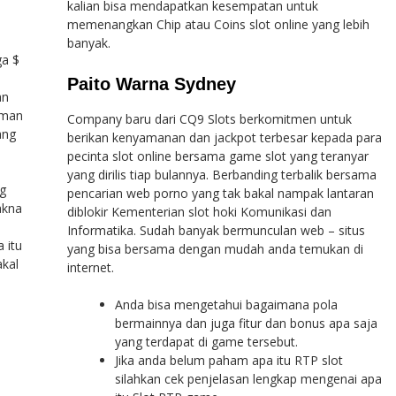
kalian bisa mendapatkan kesempatan untuk
memenangkan Chip atau Coins slot online yang lebih
banyak.
ga $
Paito Warna Sydney
an
aman
Company baru dari CQ9 Slots berkomitmen untuk
ang
berikan kenyamanan dan jackpot terbesar kepada para
pecinta slot online bersama game slot yang teranyar
yang dirilis tiap bulannya. Berbanding terbalik bersama
g
pencarian web porno yang tak bakal nampak lantaran
akna
diblokir Kementerian slot hoki Komunikasi dan
Informatika. Sudah banyak bermunculan web – situs
 itu
yang bisa bersama dengan mudah anda temukan di
kal
internet.
Anda bisa mengetahui bagaimana pola
bermainnya dan juga fitur dan bonus apa saja
yang terdapat di game tersebut.
Jika anda belum paham apa itu RTP slot
silahkan cek penjelasan lengkap mengenai apa