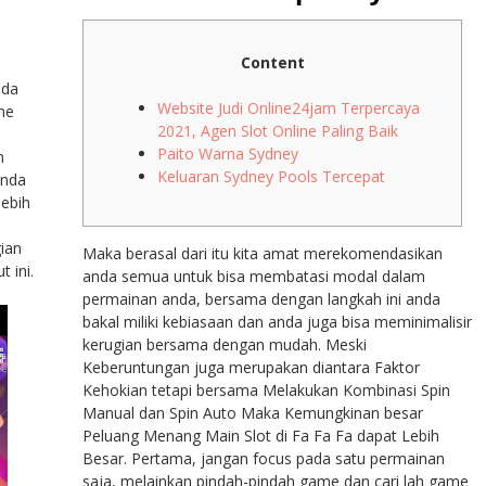
Content
nda
Website Judi Online24jam Terpercaya
ne
2021, Agen Slot Online Paling Baik
Paito Warna Sydney
m
Keluaran Sydney Pools Tercepat
Anda
lebih
gian
Maka berasal dari itu kita amat merekomendasikan
t ini.
anda semua untuk bisa membatasi modal dalam
permainan anda, bersama dengan langkah ini anda
bakal miliki kebiasaan dan anda juga bisa meminimalisir
kerugian bersama dengan mudah. Meski
Keberuntungan juga merupakan diantara Faktor
Kehokian tetapi bersama Melakukan Kombinasi Spin
Manual dan Spin Auto Maka Kemungkinan besar
Peluang Menang Main Slot di Fa Fa Fa dapat Lebih
Besar. Pertama, jangan focus pada satu permainan
saja, melainkan pindah-pindah game dan cari lah game