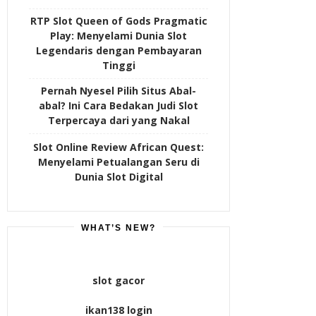
RTP Slot Queen of Gods Pragmatic
Play: Menyelami Dunia Slot
Legendaris dengan Pembayaran
Tinggi
Pernah Nyesel Pilih Situs Abal-
abal? Ini Cara Bedakan Judi Slot
Terpercaya dari yang Nakal
Slot Online Review African Quest:
Menyelami Petualangan Seru di
Dunia Slot Digital
WHAT’S NEW?
slot gacor
ikan138 login