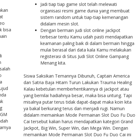
n
Jadi tiap tiap game slot telah melewati
nkan
organisasi resmi game dunia yang membuat
at
sistem random untuk tiap-tiap kemenangan
deo
didalam mesin slot.
k bisa
Dengan bermain judi slot online jackpot
main
terbesar tentu Kamu udah pasti mendapatkan
keamanan paling baik di dalam bermain hingga
mulai berasal dari data kala Kamu melakukan
i
registerasi di Situs Judi Slot Online Gampang
n
Menang kita.
salah
o
Siswa Saksikan Temannya Dibunuh, Captain America
da
dan Satria Baja Hitam Turun Lakukan Trauma Healing
ujud
Kalau kebetulan memberhentikannya di jackpot atau
nda
yang bernilai hadiahnya besar, maka bisa untung. Tapi
uk
misalnya putar terus tidak dapat-dapat maka koin kita
ng
ya bakal berkurang terus dan menjadi rugi. Namun
 MGM
didalam memainkan Mode Permainan Slot Duo Fu Duo
ndah
Cai tersebut kalian harus mendapatkan kategori Grand
arnya
Jackpot, Big Win, Super Win, dan Mega Win. Dengan
memainkan Mode Permainan Slot Duo Fu Duo Cai ini