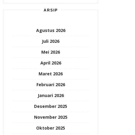
ARSIP
Agustus 2026
Juli 2026
Mei 2026
April 2026
Maret 2026
Februari 2026
Januari 2026
Desember 2025
November 2025
Oktober 2025