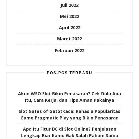
Juli 2022
Mei 2022
April 2022
Maret 2022
Februari 2022
POS-POS TERBARU
Akun WSO Slot Bikin Penasaran? Cek Dulu Apa
Itu, Cara Kerja, dan Tips Aman Pakainya
Slot Gates of Gatotkaca: Rahasia Popularitas
Game Pragmatic Play yang Bikin Penasaran
Apa Itu Fitur DC di Slot Online? Penjelasan
Lengkap Biar Kamu Gak Salah Paham Sama