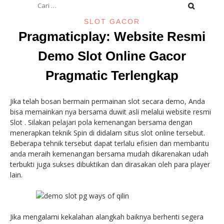
untuk:
SLOT GACOR
Pragmaticplay: Website Resmi
Demo Slot Online Gacor
Pragmatic Terlengkap
Jika telah bosan bermain permainan slot secara demo, Anda
bisa memainkan nya bersama duwit asli melalui website resmi
Slot . Silakan pelajari pola kemenangan bersama dengan
menerapkan teknik Spin di didalam situs slot online tersebut.
Beberapa tehnik tersebut dapat terlalu efisien dan membantu
anda meraih kemenangan bersama mudah dikarenakan udah
terbukti juga sukses dibuktikan dan dirasakan oleh para player
lain.
Jika mengalami kekalahan alangkah baiknya berhenti segera