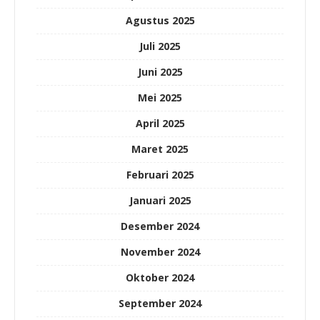
Agustus 2025
Juli 2025
Juni 2025
Mei 2025
April 2025
Maret 2025
Februari 2025
Januari 2025
Desember 2024
November 2024
Oktober 2024
September 2024