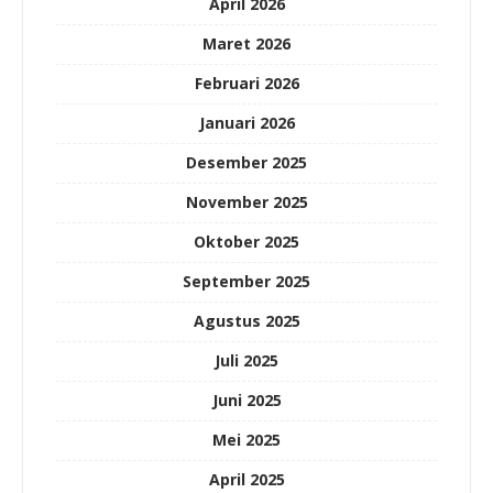
April 2026
Maret 2026
Februari 2026
Januari 2026
Desember 2025
November 2025
Oktober 2025
September 2025
Agustus 2025
Juli 2025
Juni 2025
Mei 2025
April 2025