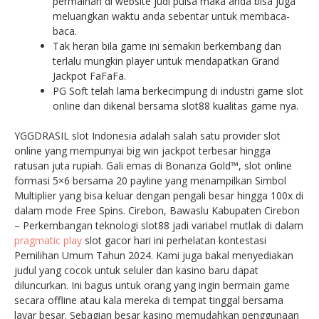
permainan di website judi pulsa maka anda bisa juga
meluangkan waktu anda sebentar untuk membaca-
baca.
Tak heran bila game ini semakin berkembang dan
terlalu mungkin player untuk mendapatkan Grand
Jackpot FaFaFa.
PG Soft telah lama berkecimpung di industri game slot
online dan dikenal bersama slot88 kualitas game nya.
YGGDRASIL slot Indonesia adalah salah satu provider slot
online yang mempunyai big win jackpot terbesar hingga
ratusan juta rupiah. Gali emas di Bonanza Gold™, slot online
formasi 5×6 bersama 20 payline yang menampilkan Simbol
Multiplier yang bisa keluar dengan pengali besar hingga 100x di
dalam mode Free Spins. Cirebon, Bawaslu Kabupaten Cirebon
– Perkembangan teknologi slot88 jadi variabel mutlak di dalam
pragmatic play
slot gacor hari ini perhelatan kontestasi
Pemilihan Umum Tahun 2024. Kami juga bakal menyediakan
judul yang cocok untuk seluler dan kasino baru dapat
diluncurkan. Ini bagus untuk orang yang ingin bermain game
secara offline atau kala mereka di tempat tinggal bersama
layar besar. Sebagian besar kasino memudahkan penggunaan