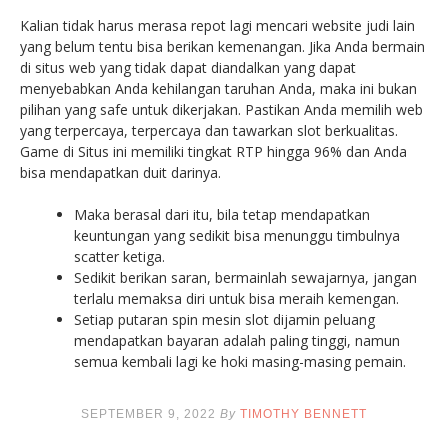
Kalian tidak harus merasa repot lagi mencari website judi lain
yang belum tentu bisa berikan kemenangan. Jika Anda bermain
di situs web yang tidak dapat diandalkan yang dapat
menyebabkan Anda kehilangan taruhan Anda, maka ini bukan
pilihan yang safe untuk dikerjakan. Pastikan Anda memilih web
yang terpercaya, terpercaya dan tawarkan slot berkualitas.
Game di Situs ini memiliki tingkat RTP hingga 96% dan Anda
bisa mendapatkan duit darinya.
Maka berasal dari itu, bila tetap mendapatkan
keuntungan yang sedikit bisa menunggu timbulnya
scatter ketiga.
Sedikit berikan saran, bermainlah sewajarnya, jangan
terlalu memaksa diri untuk bisa meraih kemengan.
Setiap putaran spin mesin slot dijamin peluang
mendapatkan bayaran adalah paling tinggi, namun
semua kembali lagi ke hoki masing-masing pemain.
SEPTEMBER 9, 2022
By
TIMOTHY BENNETT