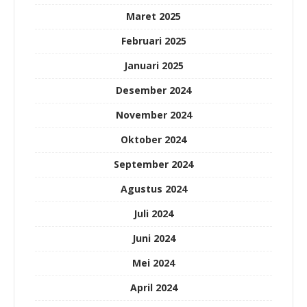
Maret 2025
Februari 2025
Januari 2025
Desember 2024
November 2024
Oktober 2024
September 2024
Agustus 2024
Juli 2024
Juni 2024
Mei 2024
April 2024