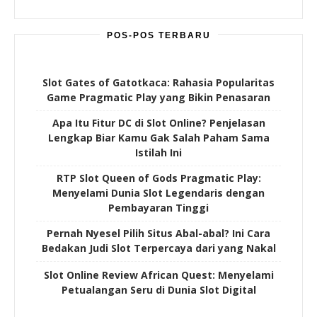
POS-POS TERBARU
Slot Gates of Gatotkaca: Rahasia Popularitas
Game Pragmatic Play yang Bikin Penasaran
Apa Itu Fitur DC di Slot Online? Penjelasan
Lengkap Biar Kamu Gak Salah Paham Sama
Istilah Ini
RTP Slot Queen of Gods Pragmatic Play:
Menyelami Dunia Slot Legendaris dengan
Pembayaran Tinggi
Pernah Nyesel Pilih Situs Abal-abal? Ini Cara
Bedakan Judi Slot Terpercaya dari yang Nakal
Slot Online Review African Quest: Menyelami
Petualangan Seru di Dunia Slot Digital