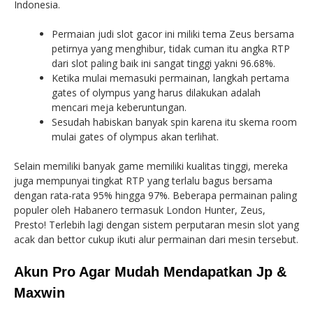
Indonesia.
Permaian judi slot gacor ini miliki tema Zeus bersama
petirnya yang menghibur, tidak cuman itu angka RTP
dari slot paling baik ini sangat tinggi yakni 96.68%.
Ketika mulai memasuki permainan, langkah pertama
gates of olympus yang harus dilakukan adalah
mencari meja keberuntungan.
Sesudah habiskan banyak spin karena itu skema room
mulai gates of olympus akan terlihat.
Selain memiliki banyak game memiliki kualitas tinggi, mereka
juga mempunyai tingkat RTP yang terlalu bagus bersama
dengan rata-rata 95% hingga 97%. Beberapa permainan paling
populer oleh Habanero termasuk London Hunter, Zeus,
Presto! Terlebih lagi dengan sistem perputaran mesin slot yang
acak dan bettor cukup ikuti alur permainan dari mesin tersebut.
Akun Pro Agar Mudah Mendapatkan Jp &
Maxwin