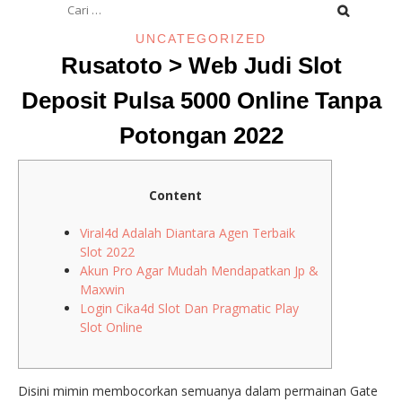
untuk:
UNCATEGORIZED
Rusatoto > Web Judi Slot
Deposit Pulsa 5000 Online Tanpa
Potongan 2022
Content
Viral4d Adalah Diantara Agen Terbaik
Slot 2022
Akun Pro Agar Mudah Mendapatkan Jp &
Maxwin
Login Cika4d Slot Dan Pragmatic Play
Slot Online
Disini mimin membocorkan semuanya dalam permainan Gate