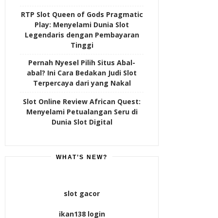
RTP Slot Queen of Gods Pragmatic
Play: Menyelami Dunia Slot
Legendaris dengan Pembayaran
Tinggi
Pernah Nyesel Pilih Situs Abal-
abal? Ini Cara Bedakan Judi Slot
Terpercaya dari yang Nakal
Slot Online Review African Quest:
Menyelami Petualangan Seru di
Dunia Slot Digital
WHAT’S NEW?
slot gacor
ikan138 login