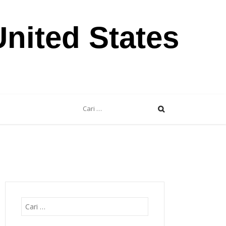
United States
Cari
untuk:
Cari
untuk: