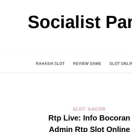
Skip
Socialist Pa
to
content
RAHASIA SLOT
REVIEW GAME
SLOT ONLI
SLOT GACOR
Rtp Live: Info Bocoran
Admin Rtp Slot Online