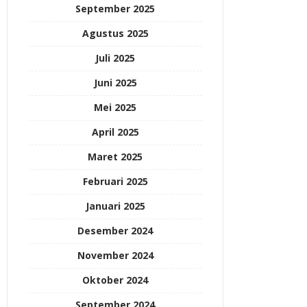
September 2025
Agustus 2025
Juli 2025
Juni 2025
Mei 2025
April 2025
Maret 2025
Februari 2025
Januari 2025
Desember 2024
November 2024
Oktober 2024
September 2024