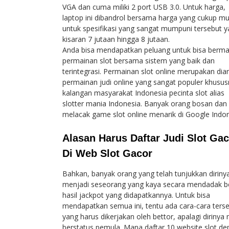
VGA dan cuma miliki 2 port USB 3.0. Untuk harga,
laptop ini dibandrol bersama harga yang cukup m
untuk spesifikasi yang sangat mumpuni tersebut y
kisaran 7 jutaan hingga 8 jutaan.
Anda bisa mendapatkan peluang untuk bisa berma
permainan slot bersama sistem yang baik dan
terintegrasi. Permainan slot online merupakan dia
permainan judi online yang sangat populer khusus
kalangan masyarakat Indonesia pecinta slot alias
slotter mania Indonesia. Banyak orang bosan dan
melacak game slot online menarik di Google Indon
Alasan Harus Daftar Judi Slot Ga
Di Web Slot Gacor
Bahkan, banyak orang yang telah tunjukkan diriny
menjadi seseorang yang kaya secara mendadak b
hasil jackpot yang didapatkannya. Untuk bisa
mendapatkan semua ini, tentu ada cara-cara terse
yang harus dikerjakan oleh bettor, apalagi dirinya
berstatus pemula. Mana daftar 10 website slot de