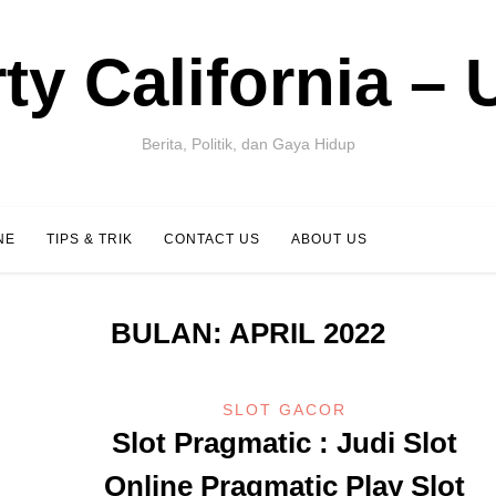
rty California – 
Berita, Politik, dan Gaya Hidup
NE
TIPS & TRIK
CONTACT US
ABOUT US
BULAN:
APRIL 2022
SLOT GACOR
Slot Pragmatic : Judi Slot
Online Pragmatic Play Slot