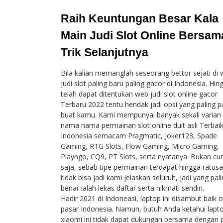
Raih Keuntungan Besar Kala
Main Judi Slot Online Bersam
Trik Selanjutnya
Bila kalian memanglah seseorang bettor sejati di
judi slot paling baru paling gacor di Indonesia. Hin
telah dapat ditentukan web judi slot online gacor
Terbaru 2022 tentu hendak jadi opsi yang paling p
buat kamu. Kami mempunyai banyak sekali varian
nama nama permainan slot online duit asli Terbaik
Indonesia semacam Pragmatic, Joker123, Spade
Gaming, RTG Slots, Flow Gaming, Micro Gaming,
Playngo, CQ9, PT Slots, serta nyatanya. Bukan cu
saja, sebab tipe permainan terdapat hingga ratusa
tidak bisa jadi kami jelaskan seluruh, jadi yang pal
benar ialah lekas daftar serta nikmati sendiri.
Hadir 2021 di Indoneasi, laptop ini disambut baik o
pasar Indonesia. Namun, butuh Anda ketahui lapt
xiaomi ini tidak dapat dukungan bersama dengan 