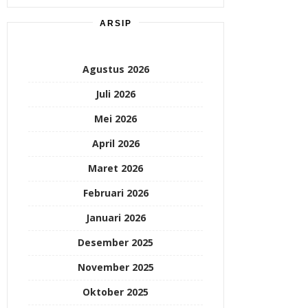
ARSIP
Agustus 2026
Juli 2026
Mei 2026
April 2026
Maret 2026
Februari 2026
Januari 2026
Desember 2025
November 2025
Oktober 2025