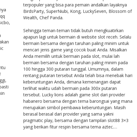
terpopuler yang bisa para pemain andalkan layaknya
knya
BirdsParty, SuperNiubi, Kong, LuckySeven, Blossom of
 qq
Wealth, Chef Panda.
sicbo,
Sehingga teman-teman tidak butuh mengkuatirkan
h
apapun lagi untuk bermain di website slot receh. Selalu
nakan
bermain bersama dengan taruhan paling minim untuk
ic
mencari jenis game yang cocok buat Anda. Misalkan
Anda memilih untuk bermain pada slot, mulai lah
bermain bersama dengan taruhan paling minim pada
ntu
100 hingga 300 putaran tunggal. Umumnya, dalam
!
rentang putaran tersebut Anda telah bisa menebak hari
ggi,
keberuntungan Anda, dimana kemenangan dapat
pasti
terlihat waktu udah bermain pada 300x putaran
kin
tersebut. Lucky lions adalah game slot dari provider
habanero bersama dengan tema barongsai yang mana
merupakan simbol pembawa keberuntungan. Masih
berasal berasal dari provider yang sama yakni
pragmatic play, bersama dengan tampilan slot88 3×3
yang berikan fitur respin bersama tema aztec.…