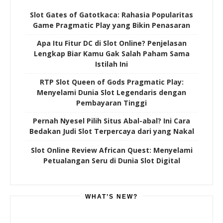
Slot Gates of Gatotkaca: Rahasia Popularitas
Game Pragmatic Play yang Bikin Penasaran
Apa Itu Fitur DC di Slot Online? Penjelasan
Lengkap Biar Kamu Gak Salah Paham Sama
Istilah Ini
RTP Slot Queen of Gods Pragmatic Play:
Menyelami Dunia Slot Legendaris dengan
Pembayaran Tinggi
Pernah Nyesel Pilih Situs Abal-abal? Ini Cara
Bedakan Judi Slot Terpercaya dari yang Nakal
Slot Online Review African Quest: Menyelami
Petualangan Seru di Dunia Slot Digital
WHAT’S NEW?