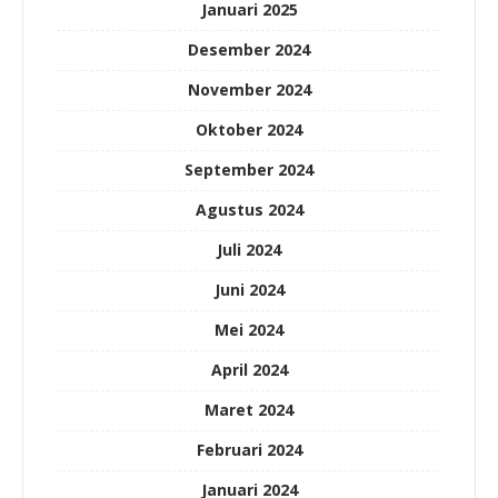
Januari 2025
Desember 2024
November 2024
Oktober 2024
September 2024
Agustus 2024
Juli 2024
Juni 2024
Mei 2024
April 2024
Maret 2024
Februari 2024
Januari 2024