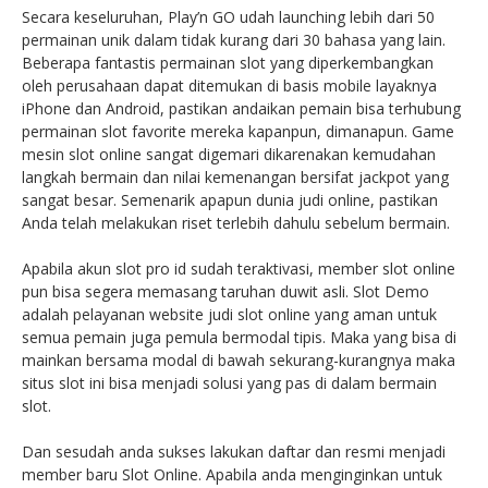
Secara keseluruhan, Play’n GO udah launching lebih dari 50
permainan unik dalam tidak kurang dari 30 bahasa yang lain.
Beberapa fantastis permainan slot yang diperkembangkan
oleh perusahaan dapat ditemukan di basis mobile layaknya
iPhone dan Android, pastikan andaikan pemain bisa terhubung
permainan slot favorite mereka kapanpun, dimanapun. Game
mesin slot online sangat digemari dikarenakan kemudahan
langkah bermain dan nilai kemenangan bersifat jackpot yang
sangat besar. Semenarik apapun dunia judi online, pastikan
Anda telah melakukan riset terlebih dahulu sebelum bermain.
Apabila akun slot pro id sudah teraktivasi, member slot online
pun bisa segera memasang taruhan duwit asli. Slot Demo
adalah pelayanan website judi slot online yang aman untuk
semua pemain juga pemula bermodal tipis. Maka yang bisa di
mainkan bersama modal di bawah sekurang-kurangnya maka
situs slot ini bisa menjadi solusi yang pas di dalam bermain
slot.
Dan sesudah anda sukses lakukan daftar dan resmi menjadi
member baru Slot Online. Apabila anda menginginkan untuk