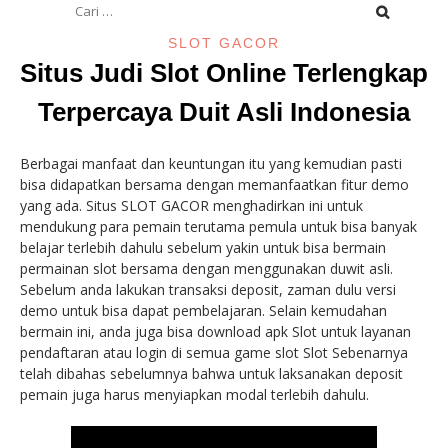
untuk:
SLOT GACOR
Situs Judi Slot Online Terlengkap
Terpercaya Duit Asli Indonesia
Berbagai manfaat dan keuntungan itu yang kemudian pasti
bisa didapatkan bersama dengan memanfaatkan fitur demo
yang ada. Situs SLOT GACOR menghadirkan ini untuk
mendukung para pemain terutama pemula untuk bisa banyak
belajar terlebih dahulu sebelum yakin untuk bisa bermain
permainan slot bersama dengan menggunakan duwit asli.
Sebelum anda lakukan transaksi deposit, zaman dulu versi
demo untuk bisa dapat pembelajaran. Selain kemudahan
bermain ini, anda juga bisa download apk Slot untuk layanan
pendaftaran atau login di semua game slot Slot Sebenarnya
telah dibahas sebelumnya bahwa untuk laksanakan deposit
pemain juga harus menyiapkan modal terlebih dahulu.