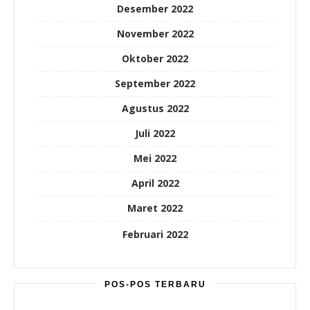
Desember 2022
November 2022
Oktober 2022
September 2022
Agustus 2022
Juli 2022
Mei 2022
April 2022
Maret 2022
Februari 2022
POS-POS TERBARU