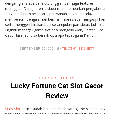
dengan grafis apa bermutu tinggian dan juga features
menggaet. Dengan tema siapa menggambarkan pengalaman
Tarzan di hutan belantara, permainan ini satu hendak
memberikan pengalaman bermain-main siapa mengasyikkan
serta menggembirakan bagi sekumpulan partisipan. Jadi, bila
Engkau menggali game slot apa mengasyikkan, Tarzan Slot
Gacor bisa jadi bisa beralih opsi apa tepat guna Kamu.…
SEPTEMBER 20, 2024
By
TIMOTHY BENNETT
JUDI SLOT ONLINE
Lucky Fortune Cat Slot Gacor
Review
Situs Slot
online sudah berubah salah satu game siapa paling