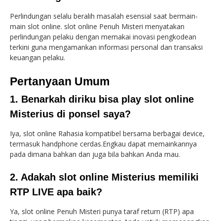
Perlindungan selalu beralih masalah esensial saat bermain-
main slot online. slot online Penuh Misteri menyatakan
perlindungan pelaku dengan memakai inovasi pengkodean
terkini guna mengamankan informasi personal dan transaksi
keuangan pelaku.
Pertanyaan Umum
1. Benarkah diriku bisa play slot online
Misterius di ponsel saya?
Iya, slot online Rahasia kompatibel bersama berbagai device,
termasuk handphone cerdas.Engkau dapat memainkannya
pada dimana bahkan dan juga bila bahkan Anda mau.
2. Adakah slot online Misterius memiliki
RTP LIVE apa baik?
Ya, slot online Penuh Misteri punya taraf return (RTP) apa