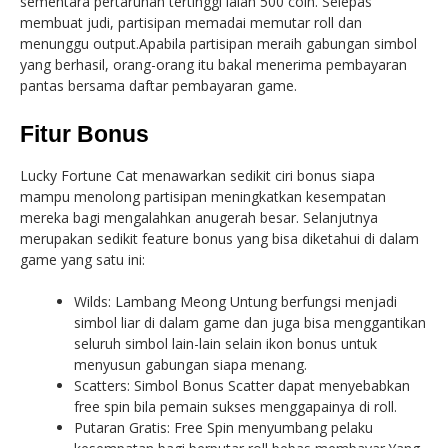
sementara pertaruhan tertinggi ialah 500 coin. Selepas
membuat judi, partisipan memadai memutar roll dan
menunggu output.Apabila partisipan meraih gabungan simbol
yang berhasil, orang-orang itu bakal menerima pembayaran
pantas bersama daftar pembayaran game.
Fitur Bonus
Lucky Fortune Cat menawarkan sedikit ciri bonus siapa
mampu menolong partisipan meningkatkan kesempatan
mereka bagi mengalahkan anugerah besar. Selanjutnya
merupakan sedikit feature bonus yang bisa diketahui di dalam
game yang satu ini:
Wilds: Lambang Meong Untung berfungsi menjadi
simbol liar di dalam game dan juga bisa menggantikan
seluruh simbol lain-lain selain ikon bonus untuk
menyusun gabungan siapa menang.
Scatters: Simbol Bonus Scatter dapat menyebabkan
free spin bila pemain sukses menggapainya di roll.
Putaran Gratis: Free Spin menyumbang pelaku