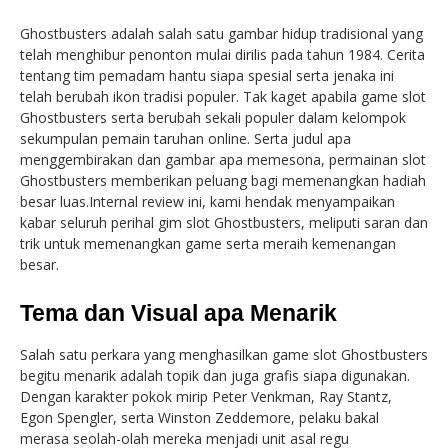
Ghostbusters adalah salah satu gambar hidup tradisional yang
telah menghibur penonton mulai dirilis pada tahun 1984. Cerita
tentang tim pemadam hantu siapa spesial serta jenaka ini
telah berubah ikon tradisi populer. Tak kaget apabila game slot
Ghostbusters serta berubah sekali populer dalam kelompok
sekumpulan pemain taruhan online. Serta judul apa
menggembirakan dan gambar apa memesona, permainan slot
Ghostbusters memberikan peluang bagi memenangkan hadiah
besar luas.Internal review ini, kami hendak menyampaikan
kabar seluruh perihal gim slot Ghostbusters, meliputi saran dan
trik untuk memenangkan game serta meraih kemenangan
besar.
Tema dan Visual apa Menarik
Salah satu perkara yang menghasilkan game slot Ghostbusters
begitu menarik adalah topik dan juga grafis siapa digunakan.
Dengan karakter pokok mirip Peter Venkman, Ray Stantz,
Egon Spengler, serta Winston Zeddemore, pelaku bakal
merasa seolah-olah mereka menjadi unit asal regu