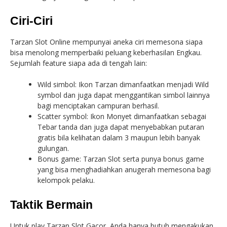
Ciri-Ciri
Tarzan Slot Online mempunyai aneka ciri memesona siapa
bisa menolong memperbaiki peluang keberhasilan Engkau.
Sejumlah feature siapa ada di tengah lain:
Wild simbol: Ikon Tarzan dimanfaatkan menjadi Wild
symbol dan juga dapat menggantikan simbol lainnya
bagi menciptakan campuran berhasil.
Scatter symbol: Ikon Monyet dimanfaatkan sebagai
Tebar tanda dan juga dapat menyebabkan putaran
gratis bila kelihatan dalam 3 maupun lebih banyak
gulungan.
Bonus game: Tarzan Slot serta punya bonus game
yang bisa menghadiahkan anugerah memesona bagi
kelompok pelaku.
Taktik Bermain
Untuk play Tarzan Slot Gacor, Anda hanya butuh mengakukan