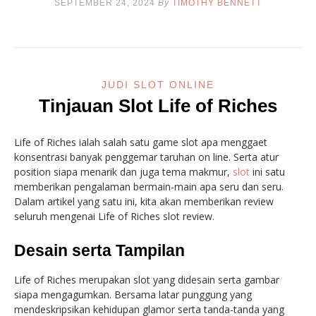
SEPTEMBER 24, 2024
By
TIMOTHY BENNETT
JUDI SLOT ONLINE
Tinjauan Slot Life of Riches
Life of Riches ialah salah satu game slot apa menggaet
konsentrasi banyak penggemar taruhan on line. Serta atur
position siapa menarik dan juga tema makmur,
slot
ini satu
memberikan pengalaman bermain-main apa seru dan seru.
Dalam artikel yang satu ini, kita akan memberikan review
seluruh mengenai Life of Riches slot review.
Desain serta Tampilan
Life of Riches merupakan slot yang didesain serta gambar
siapa mengagumkan. Bersama latar punggung yang
mendeskripsikan kehidupan glamor serta tanda-tanda yang