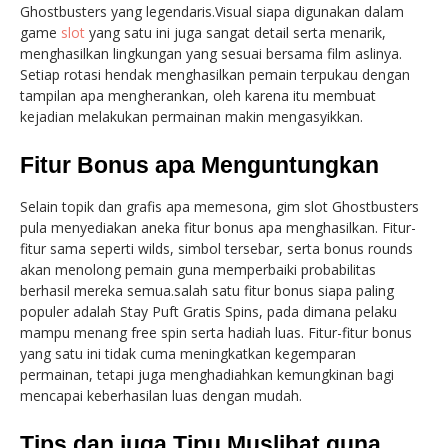
Ghostbusters yang legendaris.Visual siapa digunakan dalam
game
slot
yang satu ini juga sangat detail serta menarik,
menghasilkan lingkungan yang sesuai bersama film aslinya.
Setiap rotasi hendak menghasilkan pemain terpukau dengan
tampilan apa mengherankan, oleh karena itu membuat
kejadian melakukan permainan makin mengasyikkan.
Fitur Bonus apa Menguntungkan
Selain topik dan grafis apa memesona, gim slot Ghostbusters
pula menyediakan aneka fitur bonus apa menghasilkan. Fitur-
fitur sama seperti wilds, simbol tersebar, serta bonus rounds
akan menolong pemain guna memperbaiki probabilitas
berhasil mereka semua.salah satu fitur bonus siapa paling
populer adalah Stay Puft Gratis Spins, pada dimana pelaku
mampu menang free spin serta hadiah luas. Fitur-fitur bonus
yang satu ini tidak cuma meningkatkan kegemparan
permainan, tetapi juga menghadiahkan kemungkinan bagi
mencapai keberhasilan luas dengan mudah.
Tips dan juga Tipu Muslihat guna