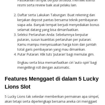
Pastikanlah tempat berjudi tersebut memiliki lisensi
resmi serta review baik asal pelaku lain.
Daftar serta Lakukan Tabungan: Buat rekening dan
kerjakan deposit pantas bersama teknik pembayaran
siapa ada. Banyak tempat berjudi menyediakan bonus
selamat datang yang bisa dimanfaatkan.
Seleksi Pertaruhan Anda: Sebelumnya berputar
putaran, susun kuantitas pertaruhan per putaran.
Kamu mampu menyesuaikan harga koin dan jumlah
total garis pembayaran yang mau dimainkan.
Putar Putaran: Klik tuts ‘putaran’ bagi memulai gim.
Engkau serta bisa memanfaatkan ciri ‘auto-spin’ bagi
mengelilingi roll dengan automatic.
Features Menggaet di dalam 5 Lucky
Lions Slot
5 Lucky Lions tak sekedar memberikan permainan apa simpel,
akan tetapi serta diperlengkapi bersama aneka ciri menggaet