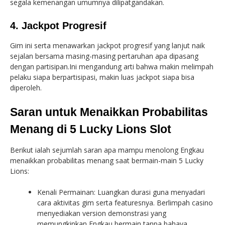
segala kemenangan umumnya dilipatgandakan.
4. Jackpot Progresif
Gim ini serta menawarkan jackpot progresif yang lanjut naik
sejalan bersama masing-masing pertaruhan apa dipasang
dengan partisipan.Ini mengandung arti bahwa makin melimpah
pelaku siapa berpartisipasi, makin luas jackpot siapa bisa
diperoleh.
Saran untuk Menaikkan Probabilitas
Menang di 5 Lucky Lions Slot
Berikut ialah sejumlah saran apa mampu menolong Engkau
menaikkan probabilitas menang saat bermain-main 5 Lucky
Lions:
Kenali Permainan: Luangkan durasi guna menyadari
cara aktivitas gim serta featuresnya. Berlimpah casino
menyediakan version demonstrasi yang
memungkinkan Engkau bermain tanpa bahaya.