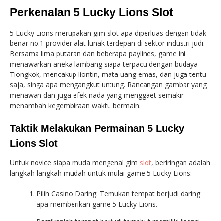
Perkenalan 5 Lucky Lions Slot
5 Lucky Lions merupakan gim slot apa diperluas dengan tidak
benar no.1 provider alat lunak terdepan di sektor industri judi.
Bersama lima putaran dan beberapa paylines, game ini
menawarkan aneka lambang siapa terpacu dengan budaya
Tiongkok, mencakup liontin, mata uang emas, dan juga tentu
saja, singa apa mengangkut untung. Rancangan gambar yang
menawan dan juga efek nada yang menggaet semakin
menambah kegembiraan waktu bermain.
Taktik Melakukan Permainan 5 Lucky
Lions Slot
Untuk novice siapa muda mengenal gim
slot
, beriringan adalah
langkah-langkah mudah untuk mulai game 5 Lucky Lions:
Pilih Casino Daring: Temukan tempat berjudi daring
apa memberikan game 5 Lucky Lions.