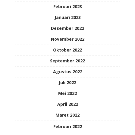
Februari 2023
Januari 2023
Desember 2022
November 2022
Oktober 2022
September 2022
Agustus 2022
Juli 2022
Mei 2022
April 2022
Maret 2022
Februari 2022