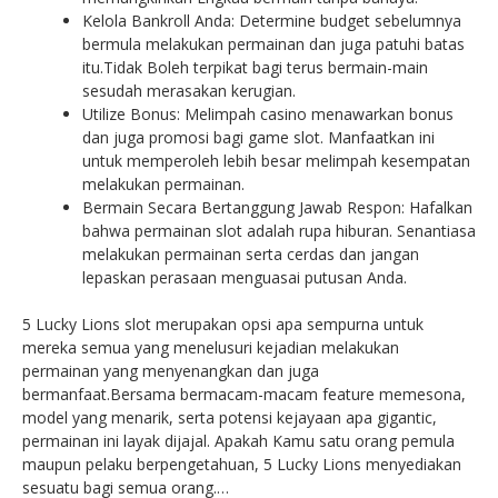
Kelola Bankroll Anda: Determine budget sebelumnya
bermula melakukan permainan dan juga patuhi batas
itu.Tidak Boleh terpikat bagi terus bermain-main
sesudah merasakan kerugian.
Utilize Bonus: Melimpah casino menawarkan bonus
dan juga promosi bagi game slot. Manfaatkan ini
untuk memperoleh lebih besar melimpah kesempatan
melakukan permainan.
Bermain Secara Bertanggung Jawab Respon: Hafalkan
bahwa permainan slot adalah rupa hiburan. Senantiasa
melakukan permainan serta cerdas dan jangan
lepaskan perasaan menguasai putusan Anda.
5 Lucky Lions slot merupakan opsi apa sempurna untuk
mereka semua yang menelusuri kejadian melakukan
permainan yang menyenangkan dan juga
bermanfaat.Bersama bermacam-macam feature memesona,
model yang menarik, serta potensi kejayaan apa gigantic,
permainan ini layak dijajal. Apakah Kamu satu orang pemula
maupun pelaku berpengetahuan, 5 Lucky Lions menyediakan
sesuatu bagi semua orang.…