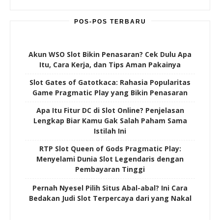
POS-POS TERBARU
Akun WSO Slot Bikin Penasaran? Cek Dulu Apa
Itu, Cara Kerja, dan Tips Aman Pakainya
Slot Gates of Gatotkaca: Rahasia Popularitas
Game Pragmatic Play yang Bikin Penasaran
Apa Itu Fitur DC di Slot Online? Penjelasan
Lengkap Biar Kamu Gak Salah Paham Sama
Istilah Ini
RTP Slot Queen of Gods Pragmatic Play:
Menyelami Dunia Slot Legendaris dengan
Pembayaran Tinggi
Pernah Nyesel Pilih Situs Abal-abal? Ini Cara
Bedakan Judi Slot Terpercaya dari yang Nakal