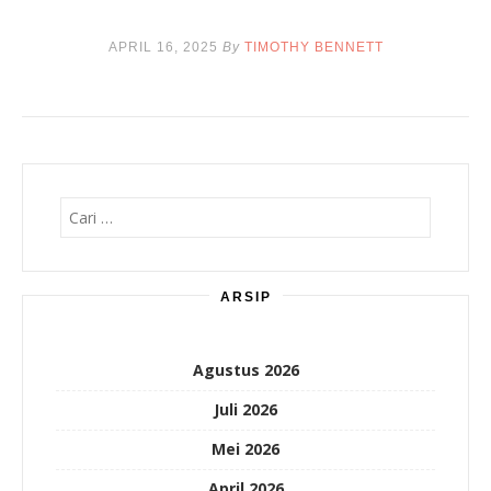
APRIL 16, 2025
By
TIMOTHY BENNETT
Cari
untuk:
ARSIP
Agustus 2026
Juli 2026
Mei 2026
April 2026