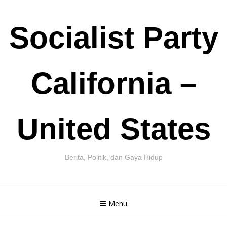
Skip
Socialist Party
to
content
California –
United States
Berita, Politik, dan Gaya Hidup
Menu
Cari