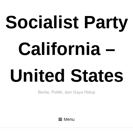
Skip
Socialist Party
to
content
California –
United States
Berita, Politik, dan Gaya Hidup
Menu
Cari