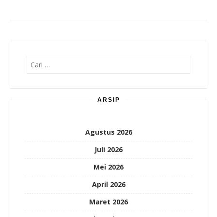
Cari
untuk:
ARSIP
Agustus 2026
Juli 2026
Mei 2026
April 2026
Maret 2026