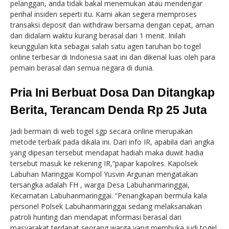
pelanggan, anda tidak bakal menemukan atau mendengar
perihal insiden seperti itu. Kami akan segera memproses
transaksi deposit dan withdraw bersama dengan cepat, aman
dan didalam waktu kurang berasal dari 1 menit. Inilah
keunggulan kita sebagai salah satu agen taruhan bo togel
online terbesar di Indonesia saat ini dan dikenal luas oleh para
pemain berasal dari semua negara di dunia.
Pria Ini Berbuat Dosa Dan Ditangkap
Berita, Terancam Denda Rp 25 Juta
Jadi bermain di web togel sgp secara online merupakan
metode terbaik pada dikala ini. Dari info IR, apabila dari angka
yang dipesan tersebut mendapat hadiah maka duwit hadia
tersebut masuk ke rekening IR,”papar kapolres. Kapolsek
Labuhan Maringgai Kompol Yusvin Argunan mengatakan
tersangka adalah FH , warga Desa Labuhanmaringgai,
Kecamatan Labuhanmaringgai. “Penangkapan bermula kala
personel Polsek Labuhanmaringgai sedang melaksanakan
patroli hunting dan mendapat informasi berasal dari
masyarakat terdapat seorang warga yang membuka judi togel