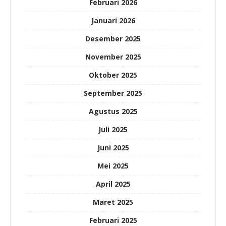
Februari 2026
Januari 2026
Desember 2025
November 2025
Oktober 2025
September 2025
Agustus 2025
Juli 2025
Juni 2025
Mei 2025
April 2025
Maret 2025
Februari 2025