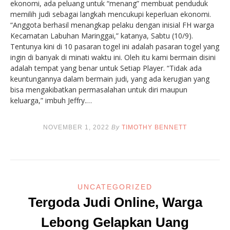
ekonomi, ada peluang untuk “menang” membuat penduduk
memilih judi sebagai langkah mencukupi keperluan ekonomi.
“Anggota berhasil menangkap pelaku dengan inisial FH warga
Kecamatan Labuhan Maringgai,” katanya, Sabtu (10/9).
Tentunya kini di 10 pasaran togel ini adalah pasaran togel yang
ingin di banyak di minati waktu ini. Oleh itu kami bermain disini
adalah tempat yang benar untuk Setiap Player. “Tidak ada
keuntungannya dalam bermain judi, yang ada kerugian yang
bisa mengakibatkan permasalahan untuk diri maupun
keluarga,” imbuh Jeffry.…
NOVEMBER 1, 2022
By
TIMOTHY BENNETT
UNCATEGORIZED
Tergoda Judi Online, Warga
Lebong Gelapkan Uang