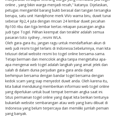
online , yang bikin warga menjadi resah,” katanya. Dijelaskan,
petugas mengambil barang bukti berasal dari tangan tersangka
berupa, satu unit Handphone merk ViVo warna biru, duwit tunai
sebesar Rp2,4 juta dengan rincian 24 lembar duwit pecahan
Rp100 ribu dan tiga lembar kertas rekapan pasangan angka
judi type Togel. Pilihan keempat dan terakhir adalah semua
pasaran toto sydney , resmi WLA.
Oleh gara-gara itu, jangan ragu untuk mendaftarkan akun di
web judi resmi togel terlaris di Indonesia.Sebelumnya, mari kita
telusuri detail website resmi bo togel online bersama-sama.
Tetapi bermain dan mencolok angka tanpa mengetahui apa-
apa mengenai web togel adalah langkah yang amat jelek dan
salah di dalam dunia perjudian gara-gara anda dapat
berhimpun bersama dengan bandar togel bersama dengan
kedok scam yang siap menyedot duwit anda. Oleh karena itu,
kita bakal mendukung memberikan informasi web togel online
yang diperlukan untuk buat tempat bermain angka saat ini.
Situs permainan togel online yang dapat kita berikan tentunya
bukanlah website sembarangan atau web yang baru dibuat di
Indonesia yang belum terpercaya dan memiliki jumlah pemain
yang banyak.