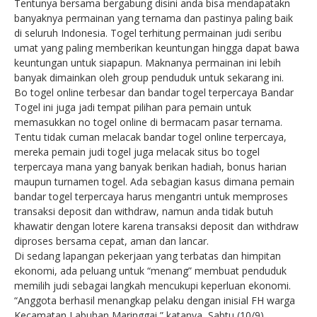
Tentunya bersama bergabung disini anda bisa mendapatakn
banyaknya permainan yang ternama dan pastinya paling baik
di seluruh Indonesia. Togel terhitung permainan judi seribu
umat yang paling memberikan keuntungan hingga dapat bawa
keuntungan untuk siapapun. Maknanya permainan ini lebih
banyak dimainkan oleh group penduduk untuk sekarang ini.
Bo togel online terbesar dan bandar togel terpercaya Bandar
Togel ini juga jadi tempat pilihan para pemain untuk
memasukkan no togel online di bermacam pasar ternama.
Tentu tidak cuman melacak bandar togel online terpercaya,
mereka pemain judi togel juga melacak situs bo togel
terpercaya mana yang banyak berikan hadiah, bonus harian
maupun turnamen togel. Ada sebagian kasus dimana pemain
bandar togel terpercaya harus mengantri untuk memproses
transaksi deposit dan withdraw, namun anda tidak butuh
khawatir dengan lotere karena transaksi deposit dan withdraw
diproses bersama cepat, aman dan lancar.
Di sedang lapangan pekerjaan yang terbatas dan himpitan
ekonomi, ada peluang untuk “menang” membuat penduduk
memilih judi sebagai langkah mencukupi keperluan ekonomi.
“Anggota berhasil menangkap pelaku dengan inisial FH warga
Kecamatan Labuhan Maringgai,” katanya, Sabtu (10/9).