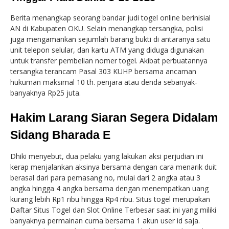
Berita menangkap seorang bandar judi togel online berinisial
AN di Kabupaten OKU. Selain menangkap tersangka, polisi
juga mengamankan sejumlah barang bukti di antaranya satu
unit telepon selular, dan kartu ATM yang diduga digunakan
untuk transfer pembelian nomer togel. Akibat perbuatannya
tersangka terancam Pasal 303 KUHP bersama ancaman
hukuman maksimal 10 th. penjara atau denda sebanyak-
banyaknya Rp25 juta.
Hakim Larang Siaran Segera Didalam
Sidang Bharada E
Dhiki menyebut, dua pelaku yang lakukan aksi perjudian ini
kerap menjalankan aksinya bersama dengan cara menarik duit
berasal dari para pemasang no, mulai dari 2 angka atau 3
angka hingga 4 angka bersama dengan menempatkan uang
kurang lebih Rp1 ribu hingga Rp4 ribu. Situs togel merupakan
Daftar Situs Togel dan Slot Online Terbesar saat ini yang miliki
banyaknya permainan cuma bersama 1 akun user id saja.