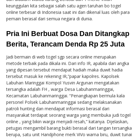
keunggulan kita sebagai salah satu agen taruhan bo togel
online terbesar di Indonesia saat ini dan dikenal luas oleh para
pemain berasal dari semua negara di dunia.
Pria Ini Berbuat Dosa Dan Ditangkap
Berita, Terancam Denda Rp 25 Juta
Jadi bermain di web togel sgp secara online merupakan
metode terbaik pada dikala ini. Dari info IR, apabila dari angka
yang dipesan tersebut mendapat hadiah maka duwit hadia
tersebut masuk ke rekening IR,”papar kapolres. Kapolsek
Labuhan Maringgai Kompol Yusvin Argunan mengatakan
tersangka adalah FH , warga Desa Labuhanmaringgai,
Kecamatan Labuhanmaringgai. “Penangkapan bermula kala
personel Polsek Labuhanmaringgai sedang melaksanakan
patroli hunting dan mendapat informasi berasal dari
masyarakat terdapat seorang warga yang membuka judi togel
online , yang bikin warga menjadi resah,” katanya. Dijelaskan,
petugas mengambil barang bukti berasal dari tangan tersangka
berupa, satu unit Handphone merk ViVo warna biru, duwit tunai