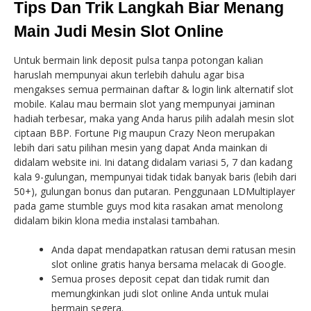
Tips Dan Trik Langkah Biar Menang
Main Judi Mesin Slot Online
Untuk bermain link deposit pulsa tanpa potongan kalian
haruslah mempunyai akun terlebih dahulu agar bisa
mengakses semua permainan daftar & login link alternatif slot
mobile. Kalau mau bermain slot yang mempunyai jaminan
hadiah terbesar, maka yang Anda harus pilih adalah mesin slot
ciptaan BBP. Fortune Pig maupun Crazy Neon merupakan
lebih dari satu pilihan mesin yang dapat Anda mainkan di
didalam website ini. Ini datang didalam variasi 5, 7 dan kadang
kala 9-gulungan, mempunyai tidak tidak banyak baris (lebih dari
50+), gulungan bonus dan putaran. Penggunaan LDMultiplayer
pada game stumble guys mod kita rasakan amat menolong
didalam bikin klona media instalasi tambahan.
Anda dapat mendapatkan ratusan demi ratusan mesin
slot online gratis hanya bersama melacak di Google.
Semua proses deposit cepat dan tidak rumit dan
memungkinkan judi slot online Anda untuk mulai
bermain segera.