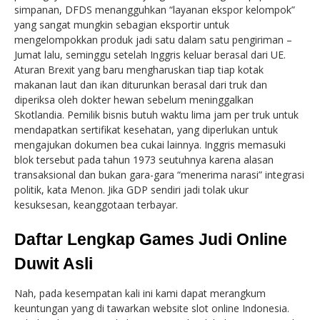
simpanan, DFDS menangguhkan “layanan ekspor kelompok”
yang sangat mungkin sebagian eksportir untuk
mengelompokkan produk jadi satu dalam satu pengiriman –
Jumat lalu, seminggu setelah Inggris keluar berasal dari UE.
Aturan Brexit yang baru mengharuskan tiap tiap kotak
makanan laut dan ikan diturunkan berasal dari truk dan
diperiksa oleh dokter hewan sebelum meninggalkan
Skotlandia. Pemilik bisnis butuh waktu lima jam per truk untuk
mendapatkan sertifikat kesehatan, yang diperlukan untuk
mengajukan dokumen bea cukai lainnya. Inggris memasuki
blok tersebut pada tahun 1973 seutuhnya karena alasan
transaksional dan bukan gara-gara “menerima narasi” integrasi
politik, kata Menon. Jika GDP sendiri jadi tolak ukur
kesuksesan, keanggotaan terbayar.
Daftar Lengkap Games Judi Online
Duwit Asli
Nah, pada kesempatan kali ini kami dapat merangkum
keuntungan yang di tawarkan website slot online Indonesia.