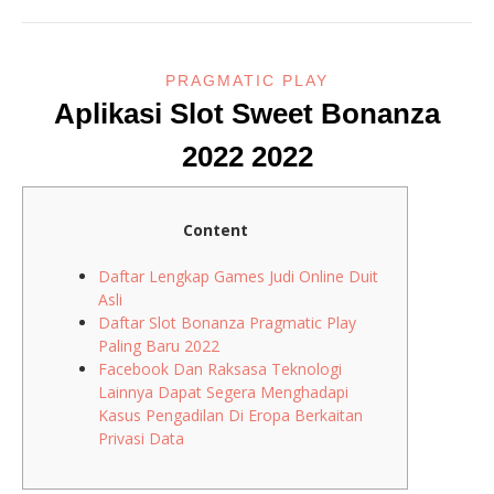
PRAGMATIC PLAY
Aplikasi Slot Sweet Bonanza
2022 2022
Content
Daftar Lengkap Games Judi Online Duit
Asli
Daftar Slot Bonanza Pragmatic Play
Paling Baru 2022
Facebook Dan Raksasa Teknologi
Lainnya Dapat Segera Menghadapi
Kasus Pengadilan Di Eropa Berkaitan
Privasi Data