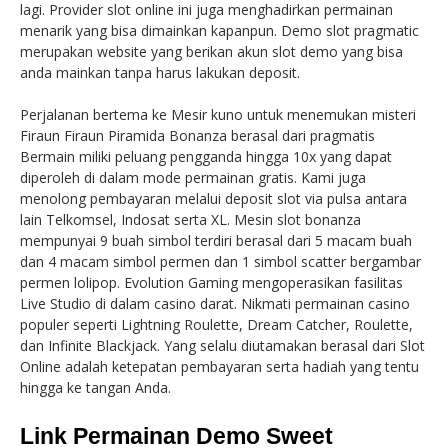
lagi. Provider slot online ini juga menghadirkan permainan
menarik yang bisa dimainkan kapanpun. Demo slot pragmatic
merupakan website yang berikan akun slot demo yang bisa
anda mainkan tanpa harus lakukan deposit.
Perjalanan bertema ke Mesir kuno untuk menemukan misteri
Firaun Firaun Piramida Bonanza berasal dari pragmatis
Bermain miliki peluang pengganda hingga 10x yang dapat
diperoleh di dalam mode permainan gratis. Kami juga
menolong pembayaran melalui deposit slot via pulsa antara
lain Telkomsel, Indosat serta XL. Mesin slot bonanza
mempunyai 9 buah simbol terdiri berasal dari 5 macam buah
dan 4 macam simbol permen dan 1 simbol scatter bergambar
permen lolipop. Evolution Gaming mengoperasikan fasilitas
Live Studio di dalam casino darat. Nikmati permainan casino
populer seperti Lightning Roulette, Dream Catcher, Roulette,
dan Infinite Blackjack. Yang selalu diutamakan berasal dari Slot
Online adalah ketepatan pembayaran serta hadiah yang tentu
hingga ke tangan Anda.
Link Permainan Demo Sweet