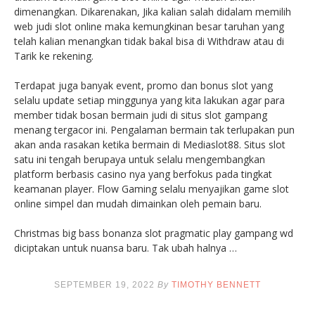
dimenangkan. Dikarenakan, Jika kalian salah didalam memilih
web judi slot online maka kemungkinan besar taruhan yang
telah kalian menangkan tidak bakal bisa di Withdraw atau di
Tarik ke rekening.
Terdapat juga banyak event, promo dan bonus slot yang
selalu update setiap minggunya yang kita lakukan agar para
member tidak bosan bermain judi di situs slot gampang
menang tergacor ini. Pengalaman bermain tak terlupakan pun
akan anda rasakan ketika bermain di Mediaslot88. Situs slot
satu ini tengah berupaya untuk selalu mengembangkan
platform berbasis casino nya yang berfokus pada tingkat
keamanan player. Flow Gaming selalu menyajikan game slot
online simpel dan mudah dimainkan oleh pemain baru.
Christmas big bass bonanza slot pragmatic play gampang wd
diciptakan untuk nuansa baru. Tak ubah halnya …
SEPTEMBER 19, 2022
By
TIMOTHY BENNETT