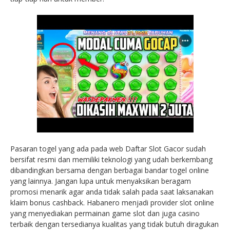
Pasaran togel yang ada pada web Daftar Slot Gacor sudah
bersifat resmi dan memiliki teknologi yang udah berkembang
dibandingkan bersama dengan berbagai bandar togel online
yang lainnya. Jangan lupa untuk menyaksikan beragam
promosi menarik agar anda tidak salah pada saat laksanakan
klaim bonus cashback. Habanero menjadi provider slot online
yang menyediakan permainan game slot dan juga casino
terbaik dengan tersedianya kualitas yang tidak butuh diragukan