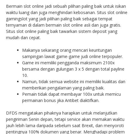
Bermain slot online jadi sebuah pilihan paling baik untuk isikan
waktu luang dan juga menghindari kebosanan. Situs slot online
gamingslot yang jadi pilihan paling baik sebagai tempat
ternyaman di dalam bermain slot online asli dan juga gratis.
Situs slot online paling baik tawarkan sistem deposit yang
mudah dan cepat.
Makanya sekarang orang mencari keuntungan
sampingan lawat game-game judi online terpopuler.
Game ini memiliki pengganda maksimum 2100x
bersama dengan gulungan 3 x 5 dengan total payline
10.
Namun, tidak semua website ini memiliki kualitas dan
memberikan pengalaman yang paling baik.
Pemain tidak dapat membayar 100x untuk memicu
permainan bonus jika Antibet diaktifkan.
DFDS mengatakan pihaknya harapkan untuk melanjutkan
pengiriman Senin depan, tetapi service akan memakan waktu
jauh lebih lama daripada sebelum saat Brexit, dan menyoroti
pentingnya 100% dokumen yang benar. Menghadapi problem