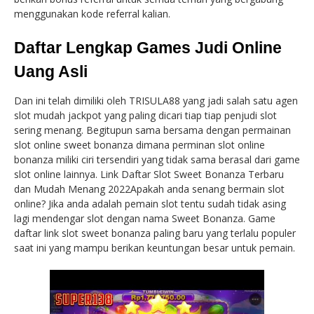
menggunakan kode referral kalian.
Daftar Lengkap Games Judi Online
Uang Asli
Dan ini telah dimiliki oleh TRISULA88 yang jadi salah satu agen
slot mudah jackpot yang paling dicari tiap tiap penjudi slot
sering menang. Begitupun sama bersama dengan permainan
slot online sweet bonanza dimana perminan slot online
bonanza miliki ciri tersendiri yang tidak sama berasal dari game
slot online lainnya. Link Daftar Slot Sweet Bonanza Terbaru
dan Mudah Menang 2022Apakah anda senang bermain slot
online? Jika anda adalah pemain slot tentu sudah tidak asing
lagi mendengar slot dengan nama Sweet Bonanza. Game
daftar link slot sweet bonanza paling baru yang terlalu populer
saat ini yang mampu berikan keuntungan besar untuk pemain.