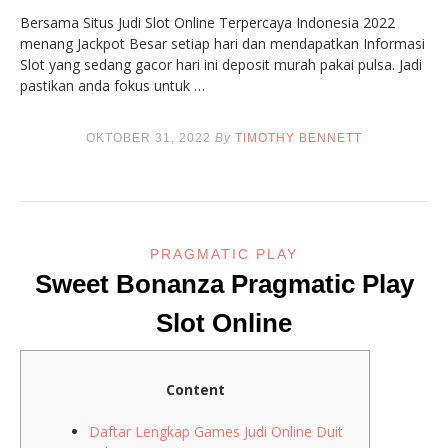
Bersama Situs Judi Slot Online Terpercaya Indonesia 2022
menang Jackpot Besar setiap hari dan mendapatkan Informasi
Slot yang sedang gacor hari ini deposit murah pakai pulsa. Jadi
pastikan anda fokus untuk …
OKTOBER 31, 2022
By
TIMOTHY BENNETT
PRAGMATIC PLAY
Sweet Bonanza Pragmatic Play
Slot Online
Content
Daftar Lengkap Games Judi Online Duit