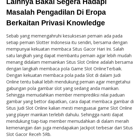
Lainnya Bakal Segera Hadapi
Masalah Pengadilan Di Eropa
Berkaitan Privasi Knowledge
Sebab yang memengahruhi kesuksesan pemain ada pada
setiap pemain Slotter Indonesia itu sendiri, bersama dengan
mempunyai kekuatan membaca Situs Gacor Hari Ini. Salah
satu langkah yang dapat membantu pemain agar lebih mudah
menang didalam memainkan Situs Slot Online adalah bersama
dengan langkah membaca pola Game Slot OnlineTerbaik.
Dengan kekuatan membaca pola pada Slot di dalam Judi
Online tentu bakal lebih mendukung pemain agar mengetahui
gabungan pola gambar slot yang sedang anda mainkan.
Sehingga memudahkan member memprediksi nilai paduan
gambar yang bettor dapatkan, cara dapat membaca gambar di
Situs Judi Slot Online kalian mesti menguasai game Slot Online
yang player mainkan terlebih dahulu. Sehingga nanti dapat
mendukung tiap-tiap member memudahkan di dalam meraih
kemenangan dan juga mendapakan Jackpot terbesar dari Situs
Slot Gacor Receh 5Rb.