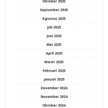
Oktober 2025
September 2025
Agustus 2025
Juli 2025
Juni 2025
Mei 2025
April 2025
Maret 2025
Februari 2025
Januari 2025
Desember 2024
November 2024
Oktober 2024