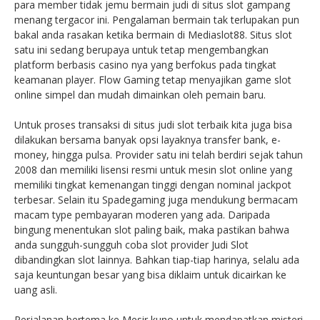
para member tidak jemu bermain judi di situs slot gampang
menang tergacor ini. Pengalaman bermain tak terlupakan pun
bakal anda rasakan ketika bermain di Mediaslot88. Situs slot
satu ini sedang berupaya untuk tetap mengembangkan
platform berbasis casino nya yang berfokus pada tingkat
keamanan player. Flow Gaming tetap menyajikan game slot
online simpel dan mudah dimainkan oleh pemain baru.
Untuk proses transaksi di situs judi slot terbaik kita juga bisa
dilakukan bersama banyak opsi layaknya transfer bank, e-
money, hingga pulsa. Provider satu ini telah berdiri sejak tahun
2008 dan memiliki lisensi resmi untuk mesin slot online yang
memiliki tingkat kemenangan tinggi dengan nominal jackpot
terbesar. Selain itu Spadegaming juga mendukung bermacam
macam type pembayaran moderen yang ada. Daripada
bingung menentukan slot paling baik, maka pastikan bahwa
anda sungguh-sungguh coba slot provider Judi Slot
dibandingkan slot lainnya. Bahkan tiap-tiap harinya, selalu ada
saja keuntungan besar yang bisa diklaim untuk dicairkan ke
uang asli.
Perjalanan bertema ke Mesir kuno untuk mendapatkan misteri