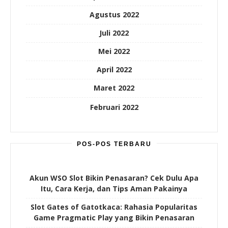
Agustus 2022
Juli 2022
Mei 2022
April 2022
Maret 2022
Februari 2022
POS-POS TERBARU
Akun WSO Slot Bikin Penasaran? Cek Dulu Apa
Itu, Cara Kerja, dan Tips Aman Pakainya
Slot Gates of Gatotkaca: Rahasia Popularitas
Game Pragmatic Play yang Bikin Penasaran