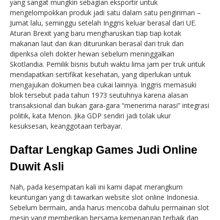
yang sangat mungkin sebagian eksportir untuk
mengelompokkan produk jadi satu dalam satu pengiriman –
Jumat lalu, seminggu setelah Inggris keluar berasal dari UE.
Aturan Brexit yang baru mengharuskan tiap tiap kotak
makanan laut dan ikan diturunkan berasal dari truk dan
diperiksa oleh dokter hewan sebelum meninggalkan
Skotlandia. Pemilik bisnis butuh waktu lima jam per truk untuk
mendapatkan sertifikat kesehatan, yang diperlukan untuk
mengajukan dokumen bea cukai lainnya. Inggris memasuki
blok tersebut pada tahun 1973 seutuhnya karena alasan
transaksional dan bukan gara-gara “menerima narasi” integrasi
politik, kata Menon. Jika GDP sendiri jadi tolak ukur
kesuksesan, keanggotaan terbayar.
Daftar Lengkap Games Judi Online
Duwit Asli
Nah, pada kesempatan kali ini kami dapat merangkum
keuntungan yang di tawarkan website slot online Indonesia.
Sebelum bermain, anda harus mencoba dahulu permainan slot
mesin yang memberikan bersama kemenangan terbaik dan