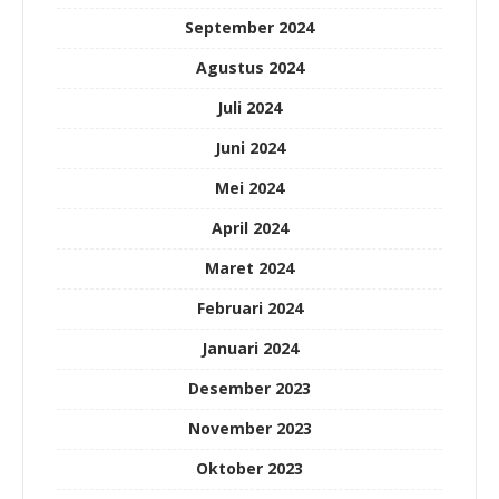
September 2024
Agustus 2024
Juli 2024
Juni 2024
Mei 2024
April 2024
Maret 2024
Februari 2024
Januari 2024
Desember 2023
November 2023
Oktober 2023