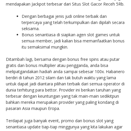
mendapakan Jackpot terbesar dari Situs Slot Gacor Receh 5Rb.
Dengan berbagai jenis judi online terbaik dan
terpercaya yang telah terkumpulkan dan dipilah secara
seksama.
Bonus senantiasa di siapkan agen slot games untuk
semua member, jadi kalian bisa memanfaatkan bonus
itu semaksimal mungkin.
Ditambah lagi, bersama dengan bonus free spins atau putar
gratis dan bonus multiplier atau pengganda, anda bisa
melipatgandakan hadiah anda sampai sebesar 100x. Habanero
berdiri di tahun 2012 silam dan tak butuh waktu yang lama
untuk dapat jadi diantara pilihan terbaik dari semua operator di
dunia terhitung para bettor. Provider ini berikan taruhan yang
terbesar dengan keuntungan yang tak main-main sedikitpun
bahkan mereka merupakan provider yang paling kondang di
pasaran Asia maupun Eropa.
Terdapat juga banyak event, promo dan bonus slot yang
senantiasa update tiap-tiap minggunya yang kita lakukan agar