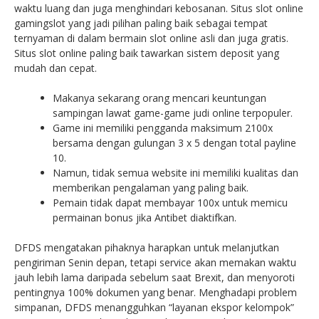
waktu luang dan juga menghindari kebosanan. Situs slot online
gamingslot yang jadi pilihan paling baik sebagai tempat
ternyaman di dalam bermain slot online asli dan juga gratis.
Situs slot online paling baik tawarkan sistem deposit yang
mudah dan cepat.
Makanya sekarang orang mencari keuntungan
sampingan lawat game-game judi online terpopuler.
Game ini memiliki pengganda maksimum 2100x
bersama dengan gulungan 3 x 5 dengan total payline
10.
Namun, tidak semua website ini memiliki kualitas dan
memberikan pengalaman yang paling baik.
Pemain tidak dapat membayar 100x untuk memicu
permainan bonus jika Antibet diaktifkan.
DFDS mengatakan pihaknya harapkan untuk melanjutkan
pengiriman Senin depan, tetapi service akan memakan waktu
jauh lebih lama daripada sebelum saat Brexit, dan menyoroti
pentingnya 100% dokumen yang benar. Menghadapi problem
simpanan, DFDS menangguhkan “layanan ekspor kelompok”