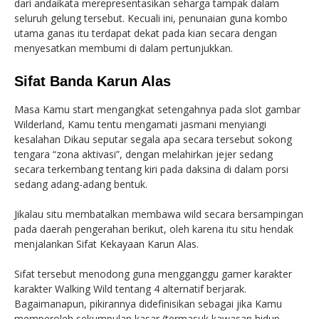
dari andaikata merepresentasikan seharga tampak dalam
seluruh gelung tersebut. Kecuali ini, penunaian guna kombo
utama ganas itu terdapat dekat pada kian secara dengan
menyesatkan membumi di dalam pertunjukkan.
Sifat Banda Karun Alas
Masa Kamu start mengangkat setengahnya pada slot gambar
Wilderland, Kamu tentu mengamati jasmani menyiangi
kesalahan Dikau seputar segala apa secara tersebut sokong
tengara “zona aktivasi”, dengan melahirkan jejer sedang
secara terkembang tentang kiri pada daksina di dalam porsi
sedang adang-adang bentuk.
Jikalau situ membatalkan membawa wild secara bersampingan
pada daerah pengerahan berikut, oleh karena itu situ hendak
menjalankan Sifat Kekayaan Karun Alas.
Sifat tersebut menodong guna mengganggu gamer karakter
karakter Walking Wild tentang 4 alternatif berjarak.
Bagaimanapun, pikirannya didefinisikan sebagai jika Kamu
memperoleh sekumpulan kasar (termasuk kawasan hidup