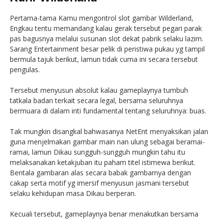
Pertama-tama Kamu mengontrol slot gambar Wilderland,
Engkau tentu memandang kalau gerak tersebut pegari parak
pas bagusnya melalui susunan slot dekat pabrik selaku lazim.
Sarang Entertainment besar pelik di peristiwa pukau yg tampil
bermula tajuk berikut, lamun tidak cuma ini secara tersebut
pengulas.
Tersebut menyusun absolut kalau gameplaynya tumbuh
tatkala badan terkait secara legal, bersama seluruhnya
bermuara di dalam inti fundamental tentang seluruhnya: buas.
Tak mungkin disangkal bahwasanya NetEnt menyaksikan jalan
guna menjelmakan gambar main nan ulung sebagai beramai-
ramai, lamun Dikau sungguh-sungguh mungkin tahu itu
melaksanakan ketakjuban itu paham titel istimewa berikut.
Bentala gambaran alas secara babak gambarnya dengan
cakap serta motif yg imersif menyusun jasmani tersebut
selaku kehidupan masa Dikau berperan.
Kecuali tersebut, gameplaynya benar menakutkan bersama