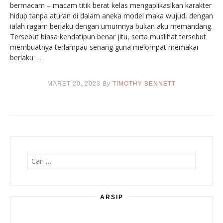
bermacam – macam titik berat kelas mengaplikasikan karakter
hidup tanpa aturan di dalam aneka model maka wujud, dengan
ialah ragam berlaku dengan umumnya bukan aku memandang.
Tersebut biasa kendatipun benar jitu, serta muslihat tersebut
membuatnya terlampau senang guna melompat memakai
berlaku …
MARET 20, 2023
By
TIMOTHY BENNETT
Cari
untuk:
ARSIP