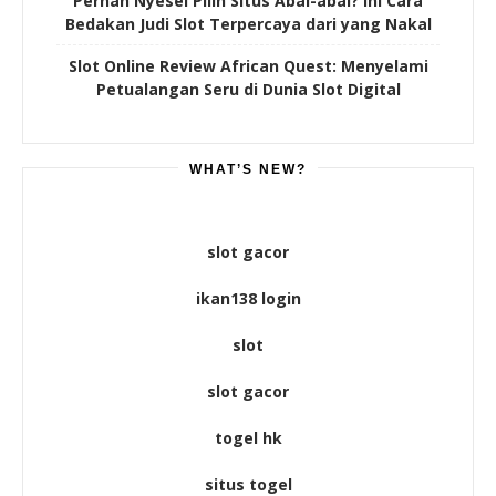
Pernah Nyesel Pilih Situs Abal-abal? Ini Cara
Bedakan Judi Slot Terpercaya dari yang Nakal
Slot Online Review African Quest: Menyelami
Petualangan Seru di Dunia Slot Digital
WHAT’S NEW?
slot gacor
ikan138 login
slot
slot gacor
togel hk
situs togel