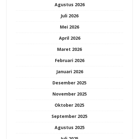
Agustus 2026
Juli 2026
Mei 2026
April 2026
Maret 2026
Februari 2026
Januari 2026
Desember 2025
November 2025
Oktober 2025
September 2025
Agustus 2025
Juli 2025