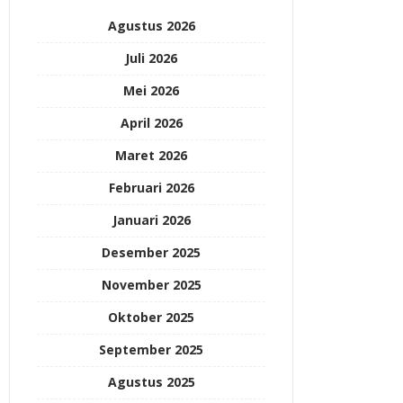
Agustus 2026
Juli 2026
Mei 2026
April 2026
Maret 2026
Februari 2026
Januari 2026
Desember 2025
November 2025
Oktober 2025
September 2025
Agustus 2025