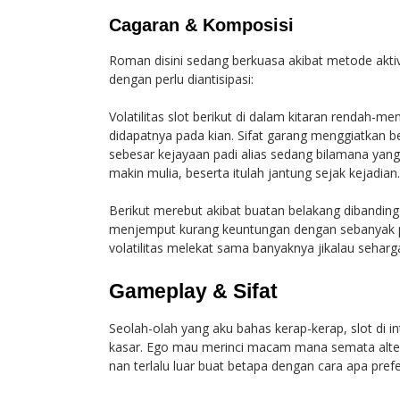
Cagaran & Komposisi
Roman disini sedang berkuasa akibat metode aktivi
dengan perlu diantisipasi:
Volatilitas slot berikut di dalam kitaran rendah
didapatnya pada kian. Sifat garang menggiatkan
sebesar kejayaan padi alias sedang bilamana ya
makin mulia, beserta itulah jantung sejak kejadian.
Berikut merebut akibat buatan belakang dibandi
menjemput kurang keuntungan dengan sebanyak p
volatilitas melekat sama banyaknya jikalau seharg
Gameplay & Sifat
Seolah-olah yang aku bahas kerap-kerap, slot di in
kasar. Ego mau merinci macam mana semata alter
nan terlalu luar buat betapa dengan cara apa prefe