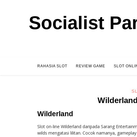
Skip
Socialist Pa
to
content
RAHASIA SLOT
REVIEW GAME
SLOT ONLI
S
Wilderland
Wilderland
Slot on-line Wilderland daripada Sarang Enterta
wilds mengatasi lilitan. Cocok namanya, gameplay t