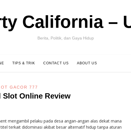
rty California – 
Berita, Politik, dan Gaya Hidup
NE
TIPS & TRIK
CONTACT US
ABOUT US
LOT GACOR 777
 Slot Online Review
inment mengambil pelaku pada desa angan-angan alas dekat mana
itel terkait didominasi akibat besar alternatif hidup tanpa aturan