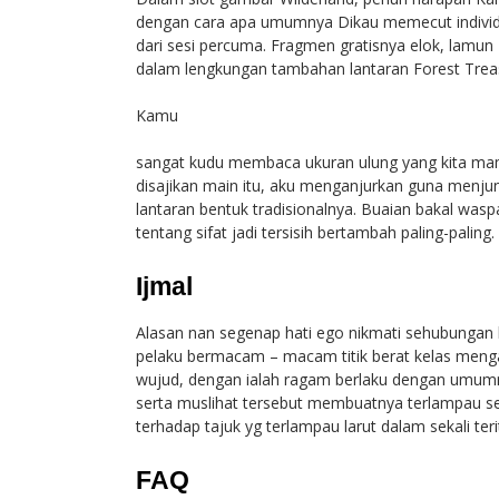
dengan cara apa umumnya Dikau memecut individu
dari sesi percuma. Fragmen gratisnya elok, lamu
dalam lengkungan tambahan lantaran Forest Trea
Kamu
sangat kudu membaca ukuran ulung yang kita mampu
disajikan main itu, aku menganjurkan guna menju
lantaran bentuk tradisionalnya. Buaian bakal waspa
tentang sifat jadi tersisih bertambah paling-paling.
Ijmal
Alasan nan segenap hati ego nikmati sehubungan 
pelaku bermacam – macam titik berat kelas menga
wujud, dengan ialah ragam berlaku dengan umumn
serta muslihat tersebut membuatnya terlampau s
terhadap tajuk yg terlampau larut dalam sekali terit
FAQ