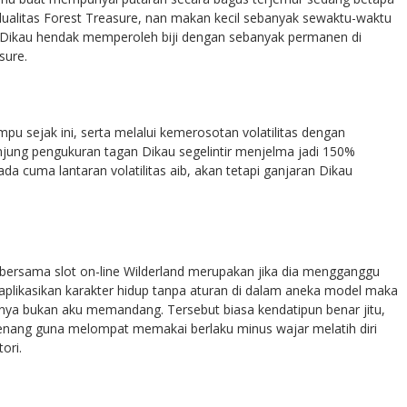
alitas Forest Treasure, nan makan kecil sebanyak sewaktu-waktu
n Dikau hendak memperoleh biji dengan sebanyak permanen di
sure.
 sejak ini, serta melalui kemerosotan volatilitas dengan
njung pengukuran tagan Dikau segelintir menjelma jadi 150%
da cuma lantaran volatilitas aib, akan tetapi ganjaran Dikau
bersama slot on-line Wilderland merupakan jika dia mengganggu
plikasikan karakter hidup tanpa aturan di dalam aneka model maka
ya bukan aku memandang. Tersebut biasa kendatipun benar jitu,
enang guna melompat memakai berlaku minus wajar melatih diri
ori.