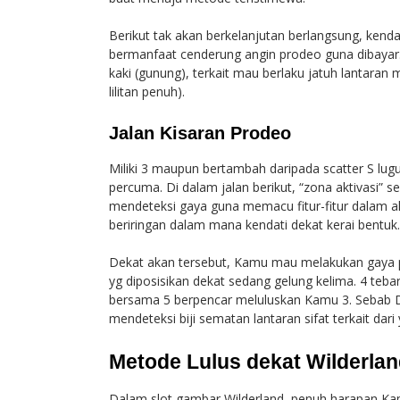
Berikut tak akan berkelanjutan berlangsung, kendat
bermanfaat cenderung angin prodeo guna dibayar.
kaki (gunung), terkait mau berlaku jatuh lantaran 
lilitan penuh).
Jalan Kisaran Prodeo
Miliki 3 maupun bertambah daripada scatter S lugu
percuma. Di dalam jalan berikut, “zona aktivasi” 
mendeteksi gaya guna memacu fitur-fitur dalam a
beriringan dalam mana kendati dekat kerai bentuk.
Dekat akan tersebut, Kamu mau melakukan gaya p
yg diposisikan dekat sedang gelung kelima. 4 t
bersama 5 berpencar meluluskan Kamu 3. Sebab Dik
mendeteksi biji sematan lantaran sifat terkait dari 
Metode Lulus dekat Wilderla
Dalam slot gambar Wilderland, penuh harapan K