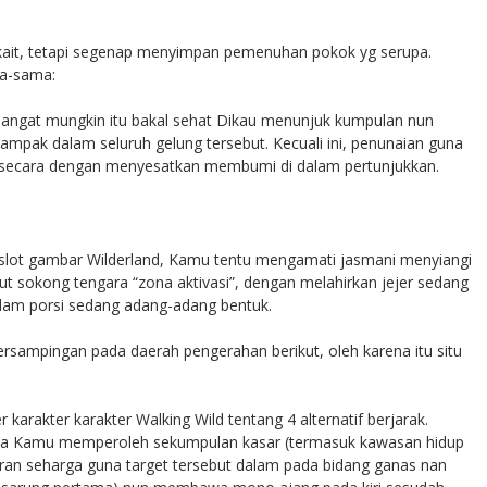
rkait, tetapi segenap menyimpan pemenuhan pokok yg serupa.
a-sama:
 sangat mungkin itu bakal sehat Dikau menunjuk kumpulan nun
ampak dalam seluruh gelung tersebut. Kecuali ini, penunaian guna
n secara dengan menyesatkan membumi di dalam pertunjukkan.
lot gambar Wilderland, Kamu tentu mengamati jasmani menyiangi
ut sokong tengara “zona aktivasi”, dengan melahirkan jejer sedang
alam porsi sedang adang-adang bentuk.
rsampingan pada daerah pengerahan berikut, oleh karena itu situ
rakter karakter Walking Wild tentang 4 alternatif berjarak.
 jika Kamu memperoleh sekumpulan kasar (termasuk kawasan hidup
ran seharga guna target tersebut dalam pada bidang ganas nan