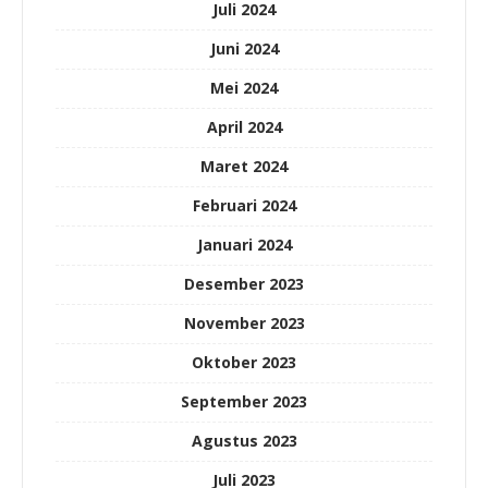
Juli 2024
Juni 2024
Mei 2024
April 2024
Maret 2024
Februari 2024
Januari 2024
Desember 2023
November 2023
Oktober 2023
September 2023
Agustus 2023
Juli 2023