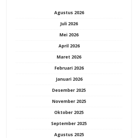
Agustus 2026
Juli 2026
Mei 2026
April 2026
Maret 2026
Februari 2026
Januari 2026
Desember 2025
November 2025
Oktober 2025
September 2025
Agustus 2025