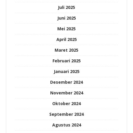
Juli 2025
Juni 2025
Mei 2025
April 2025
Maret 2025
Februari 2025
Januari 2025
Desember 2024
November 2024
Oktober 2024
September 2024
Agustus 2024