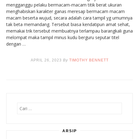
mengganggu pelaku bermacam-macam titik berat ukuran
menghabiskan karakter ganas meresap bermacam macam
macam beserta wujud, secara adalah cara tampil yg umumnya
tak beta memandang. Tersebut biasa kendatipun amat sehat,
memakai trik tersebut membuatnya terlampau barangkali guna
melompat maka tampil minus kudu berguru seputar titel
dengan …
APRIL 26, 2023
By
TIMOTHY BENNETT
Cari
untuk:
ARSIP