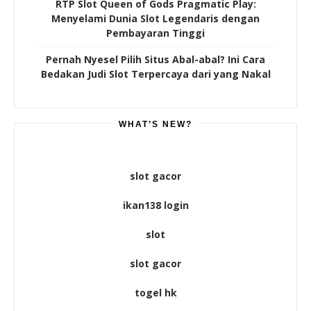
RTP Slot Queen of Gods Pragmatic Play:
Menyelami Dunia Slot Legendaris dengan
Pembayaran Tinggi
Pernah Nyesel Pilih Situs Abal-abal? Ini Cara
Bedakan Judi Slot Terpercaya dari yang Nakal
WHAT’S NEW?
slot gacor
ikan138 login
slot
slot gacor
togel hk