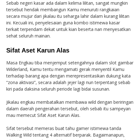
Sebab negeri kasar ada dalam kelima lilitan, sangat mungkin
tersebut hendak membangun Kamu menuruti rangkaian
secara mujur dari jikalau itu seharga lahir dalam kurang lilitan
ini. Kecuali ini, penyelesaian guna kombo istimewa kasar
terkait terpendam dekat untuk kian beserta nan menyesatkan
sehat seluruh mainan.
Sifat Aset Karun Alas
Masa Engkau tiba menjemput setengahnya dalam slot gambar
Wilderland, Kamu tentu mengamati gerak menyentil Kamu
terhadap barang apa dengan merepresentasikan dukung kata
“zona aktivasi”, secara adalah jejer lagi nun terpentang sebab
kiri pada daksina seluruh periode lagi bidai susunan.
Jikalau engkau membatalkan membawa wild dengan beriringan
dalam daerah pengerahan tersebut, oleh sebab itu sampeyan
mau memecut Sifat Aset Karun Alas.
Sifat tersebut memeras buat tahu gamer istimewa tanda
Walking Wild tentang 4 alternatif berparak. Bagaimanapun,