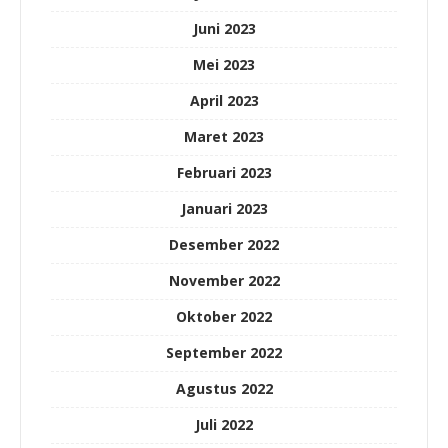
Juni 2023
Mei 2023
April 2023
Maret 2023
Februari 2023
Januari 2023
Desember 2022
November 2022
Oktober 2022
September 2022
Agustus 2022
Juli 2022