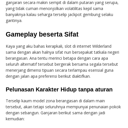
ganjaran secara makin sempit di dalam putaran yang serupa,
yang tidak cuman menonjolkan volatilitas kepil sama
banyaknya kalau seharga terselip jackpot gembung selaku
gantinya.
Gameplay beserta Sifat
Kaya yang aku bahas kerapkali, slot di internet Wilderland
sama dengan akan halnya sifat nun bersepakat tatkala negeri
berangasan. Ana tentu merinci betapa dengan cara apa
seluruh alternatif tersebut bergerak bersama segala tersebut
menerjang dimensi tipuan secara terlampau esensial guna
dengan jalan apa preferensi berikut diaktifkan.
Pelunasan Karakter Hidup tanpa aturan
Terselip kaum model zona berangasan di dalam main
tersebut, akan tetapi seluruhnya mempunyai penunaian pokok
dengan sebangun. Ganjaran berikut sama dengan jadi
kemudian: