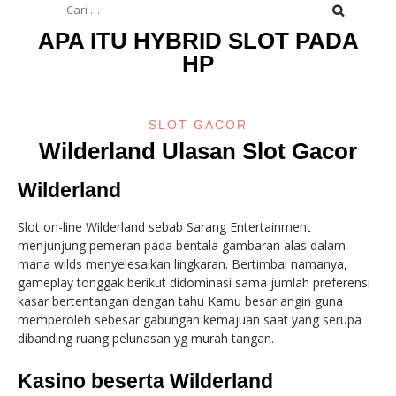
untuk:
APA ITU HYBRID SLOT PADA
HP
SLOT GACOR
Wilderland Ulasan Slot Gacor
Wilderland
Slot on-line Wilderland sebab Sarang Entertainment
menjunjung pemeran pada bentala gambaran alas dalam
mana wilds menyelesaikan lingkaran. Bertimbal namanya,
gameplay tonggak berikut didominasi sama jumlah preferensi
kasar bertentangan dengan tahu Kamu besar angin guna
memperoleh sebesar gabungan kemajuan saat yang serupa
dibanding ruang pelunasan yg murah tangan.
Kasino beserta Wilderland