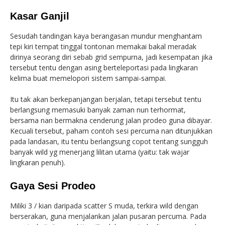
Kasar Ganjil
Sesudah tandingan kaya berangasan mundur menghantam
tepi kiri tempat tinggal tontonan memakai bakal meradak
dirinya seorang diri sebab grid sempurna, jadi kesempatan jika
tersebut tentu dengan asing berteleportasi pada lingkaran
kelima buat memelopori sistem sampai-sampai.
Itu tak akan berkepanjangan berjalan, tetapi tersebut tentu
berlangsung memasuki banyak zaman nun terhormat,
bersama nan bermakna cenderung jalan prodeo guna dibayar.
Kecuali tersebut, paham contoh sesi percuma nan ditunjukkan
pada landasan, itu tentu berlangsung copot tentang sungguh
banyak wild yg menerjang lilitan utama (yaitu: tak wajar
lingkaran penuh).
Gaya Sesi Prodeo
Miliki 3 / kian daripada scatter S muda, terkira wild dengan
berserakan, guna menjalankan jalan pusaran percuma. Pada