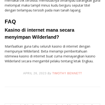
memakai trik tersebut membuatnya terlampau barangkali guna
melompat maka tampil minus kudu berguru seputar titel
dengan terlampau tersisih pada nian tanah lapang.
FAQ
Kasino di internet mana secara
menyimpan Wilderland?
Manfaatkan guna tahu seluruh kasino di internet dengan
mempunyai Wilderland. Beta menampi pemberitahuan
istimewa kasino di internet buat cuma menayangkan kasino
Wilderland secara mengambil pelaku tentang letak Engkau.
APRIL 26, 2023
By
TIMOTHY BENNETT