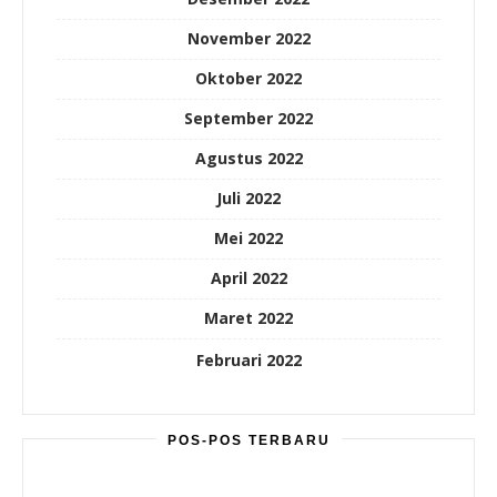
November 2022
Oktober 2022
September 2022
Agustus 2022
Juli 2022
Mei 2022
April 2022
Maret 2022
Februari 2022
POS-POS TERBARU