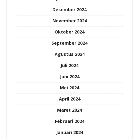
Desember 2024
November 2024
Oktober 2024
September 2024
Agustus 2024
Juli 2024
Juni 2024
Mei 2024
April 2024
Maret 2024
Februari 2024
Januari 2024