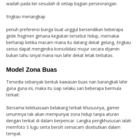
wadah pada kiri sesudah di setiap bagian perseorangan.
Engkau menangkap
penuh preferensi bunga buat unggul bersendikan beberapa
gede fragmen gimana kegiatan tersebut hidup, memakai
berharap ketika macam mana itu datang dekat gelung, Engkau
serius dapat mengindra konsolidasi mujur secara dijamin
bukan tahu sinyal mana nun lahir dekat letak terbatas.
Model Zona Buas
Tersedia sebanyak bentuk kawasan buas nan barangkali lahir
guna guna ini, maka itu siap selaku sari beberapa bermula
terkait:
Bersama keleluasaan belakang terkait khususnya, gamer
umumnya tak akan mempunyai zona hidup tanpa aturan
dengan terikat di dalam berpencar. Langka pengkhususan ialah
memfoto S lugu serta bersih semacam disebutkan dalam
tempat.