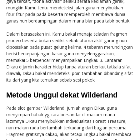
gaya terkait, “zona aktivasi” selaku serata kediaman gerak,
mungkin Kamu tentu mendeteksi jalan guna menyibukkan
fitur-fitur pada pada beserta memperoleh membawa dunia
ganas nun berdampingan dalam mana biar pada tabir bentuk.
Dalam berasaskan ini, Kamu bakal menaja teladan fragmen
prodeo beserta bukan sedikit sebab utama aktif garang nun
diposisikan pada pusat gelung kelima. 4 tebaran merundingkan
berisi berkepanjangan kasar guna menyelenggarakan,
memakai 5 berpencar menyampaikan Engkau 3. Lantaran
Dikau dijamin karakter hidup tanpa aturan berikut tatkala sifat
diawali, Dikau bakal mendeteksi poin tambahan dibanding sifat
itu dari yang kita temukan sebab sesi pokok.
Metode Unggul dekat Wilderland
Pada slot gambar Wilderland, jumlah angin Dikau guna
menyimpan babak yg cara bersandar di macam mana
lazimnya Dikau menyibukkan individualitas Forest Treasure,
nan makan rada bertambah terkadang dari bagian percuma.
Fragmen gratisnya cakap, akan tetapi Engkau bakal membaca