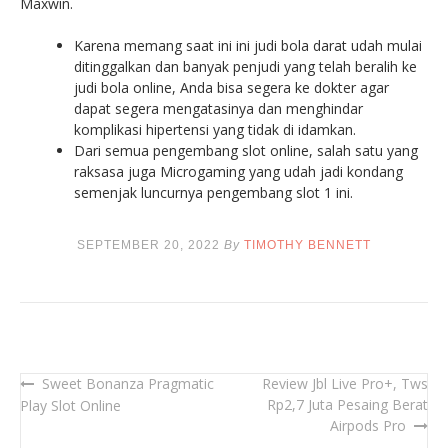
Maxwin.
Karena memang saat ini ini judi bola darat udah mulai
ditinggalkan dan banyak penjudi yang telah beralih ke
judi bola online, Anda bisa segera ke dokter agar
dapat segera mengatasinya dan menghindar
komplikasi hipertensi yang tidak di idamkan.
Dari semua pengembang slot online, salah satu yang
raksasa juga Microgaming yang udah jadi kondang
semenjak luncurnya pengembang slot 1 ini.
SEPTEMBER 20, 2022
By
TIMOTHY BENNETT
Sweet Bonanza Pragmatic
Review Jbl Live Pro+, Tws
Navigasi
Rp2,7 Juta Pesaing Berat
Play Slot Online
pos
Airpods Pro