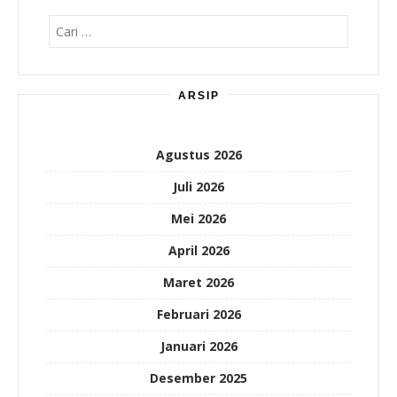
Cari
untuk:
ARSIP
Agustus 2026
Juli 2026
Mei 2026
April 2026
Maret 2026
Februari 2026
Januari 2026
Desember 2025