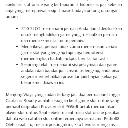
spekulasi slot online yang bertaburan di Indonesia, pas sebelah
saja yang mempunyai arsip di basic budaya untung-untungan
umum.
RTG SLOT memahami pemain Anda dan didedikasikan
untuk menghadirkan game yang melibatkan pemain
dan menaikkan nilai umur pemain.
Menariknya, pemain tidak cuma menemukan variasi
game slot yang lengkap tapi juga berpotensi
memenangkan hadiah jackpot bernilai fantastis.
Sekarang telah memahami sisi pelayanan dan game
andalan dari bandar judi casino terlengkap, anda bisa
segera memerhatikan prosedur jadi bagian keluarga
besar kami dibawah ini.
Mahjong Ways yang sudah terbagi jadi dua permainan hingga
Captain’s Bounty adalah sebagian kecil game slot online yang
berhasil diciptakan Provider slot PGSoft untuk memanjakan
player slot online. Saat sebelum saat main slot online pastikan
dahulu web catatan slot online terpercaya semacam Pedro88.
Oleh sebab itu, melalui postingan ini, kita hendak mengulas