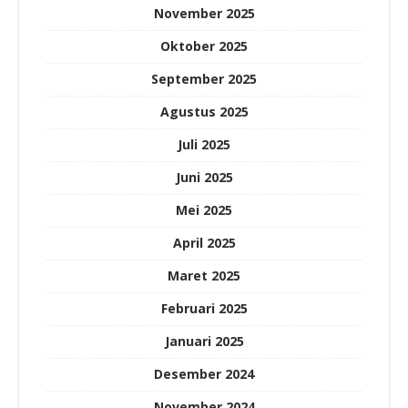
November 2025
Oktober 2025
September 2025
Agustus 2025
Juli 2025
Juni 2025
Mei 2025
April 2025
Maret 2025
Februari 2025
Januari 2025
Desember 2024
November 2024