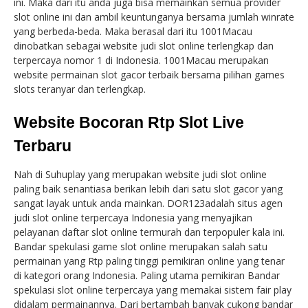
ini. Maka dari itu anda juga bisa memainkan semua provider
slot online ini dan ambil keuntunganya bersama jumlah winrate
yang berbeda-beda. Maka berasal dari itu 1001Macau
dinobatkan sebagai website judi slot online terlengkap dan
terpercaya nomor 1 di Indonesia. 1001Macau merupakan
website permainan slot gacor terbaik bersama pilihan games
slots teranyar dan terlengkap.
Website Bocoran Rtp Slot Live
Terbaru
Nah di Suhuplay yang merupakan website judi slot online
paling baik senantiasa berikan lebih dari satu slot gacor yang
sangat layak untuk anda mainkan. DOR123adalah situs agen
judi slot online terpercaya Indonesia yang menyajikan
pelayanan daftar slot online termurah dan terpopuler kala ini.
Bandar spekulasi game slot online merupakan salah satu
permainan yang Rtp paling tinggi pemikiran online yang tenar
di kategori orang Indonesia. Paling utama pemikiran Bandar
spekulasi slot online terpercaya yang memakai sistem fair play
didalam permainannya. Dari bertambah banyak cukong bandar