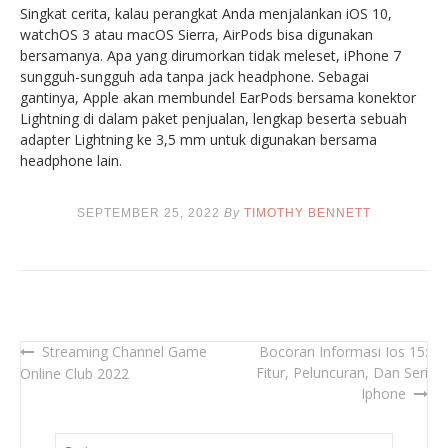
Singkat cerita, kalau perangkat Anda menjalankan iOS 10,
watchOS 3 atau macOS Sierra, AirPods bisa digunakan
bersamanya. Apa yang dirumorkan tidak meleset, iPhone 7
sungguh-sungguh ada tanpa jack headphone. Sebagai
gantinya, Apple akan membundel EarPods bersama konektor
Lightning di dalam paket penjualan, lengkap beserta sebuah
adapter Lightning ke 3,5 mm untuk digunakan bersama
headphone lain.
SEPTEMBER 25, 2022
By
TIMOTHY BENNETT
Streaming Channel Game
Bocoran Informasi Ios 15:
Navigasi
Fitur, Peluncuran, Dan Seri
Online Club 2022
pos
Iphone
Cari