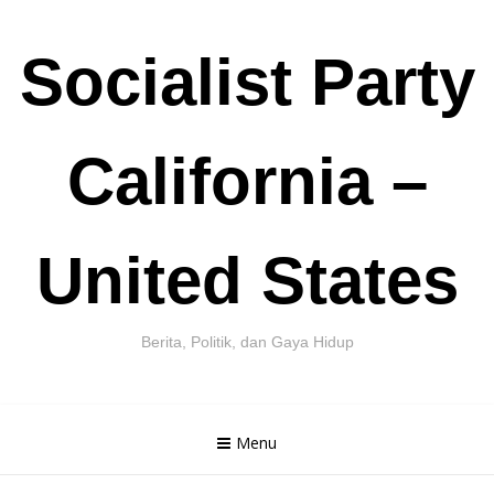
Skip
Socialist Party
to
content
California –
United States
Berita, Politik, dan Gaya Hidup
Menu
Cari