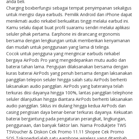
anda beli.
Charging boxberfungsi sebagai tempat penyimpanan sekaligus
untuk mengisi daya earbuds. Pemilik Android dan iPhone dapat
menikmati audio nirkabel berkualitas tinggi melalui earbud ini.
Kamu selalu dapat buat profil suaramu sendiri melalui aplikasi
seluler pihak pertama. Earphone ini dirancang ergonomis
bersama dengan lengkungan untuk memberikan kenyamanan
dan mudah untuk penggunaan yang lama di telinga.
Cocok untuk pengguna yang mengincar earbuds nirkabel
bergaya AirPods Pro yang mengedepankan mutu audio dan
baterai tahan lama. Pengujian dilaksanakan bersama dengan
kuras baterai AirPods yang penuh bersama dengan laksanakan
panggilan telepon seluler hingga salah satu AirPods berhenti
laksanakan audio panggilan. AirPods yang baterainya telah
terkuras diisi dayanya hingga 100%, lantas panggilan telephone
seluler dilanjutkan hingga diantara AirPods berhenti laksanakan
audio panggilan. Siklus ini diulang hingga kedua AirPods dan
casing pengisian daya benar-benar terkuras dayanya. Kekuatan
baterai bergantung pada pengaturan perangkat, lingkungan,
penggunaan, dan banyak faktor lain. Nama ProdukJete TWS
T5Voucher & Diskon Cek Promo 11.11 Shopee Cek Promo
SOS TokopediaSalah satu earphone wireless yang ditambah