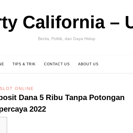
rty California – 
Berita, Politik, dan Gaya Hidup
NE
TIPS & TRIK
CONTACT US
ABOUT US
SLOT ONLINE
eposit Dana 5 Ribu Tanpa Potongan
percaya 2022