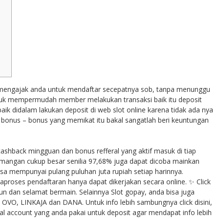
us mengajak anda untuk mendaftar secepatnya sob, tanpa menunggu
i untuk mempermudah member melakukan transaksi baik itu deposit
ik didalam lakukan deposit di web slot online karena tidak ada nya
lan bonus – bonus yang memikat itu bakal sangatlah beri keuntungan
cashback mingguan dan bonus refferal yang aktif masuk di tiap
mangan cukup besar senilia 97,68% juga dapat dicoba mainkan
 bisa mempunyai pulang puluhan juta rupiah setiap harinnya.
aproses pendaftaran hanya dapat dikerjakan secara online. ✨ Click
n dan selamat bermain. Selainnya Slot gopay, anda bisa juga
 OVO, LINKAJA dan DANA. Untuk info lebih sambungnya click disini,
ual account yang anda pakai untuk deposit agar mendapat info lebih