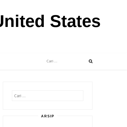
United States
Cari
untuk:
Cari
untuk:
ARSIP