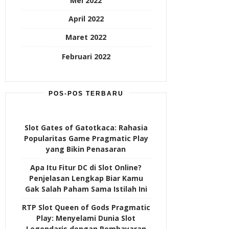
Mei 2022
April 2022
Maret 2022
Februari 2022
POS-POS TERBARU
Slot Gates of Gatotkaca: Rahasia
Popularitas Game Pragmatic Play
yang Bikin Penasaran
Apa Itu Fitur DC di Slot Online?
Penjelasan Lengkap Biar Kamu
Gak Salah Paham Sama Istilah Ini
RTP Slot Queen of Gods Pragmatic
Play: Menyelami Dunia Slot
Legendaris dengan Pembayaran