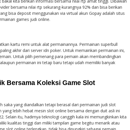
k bakal kita berikan informasi bersama nilai rtp amat tinggi. Dibawah
rovider bersama nilai rtp sekurang-kurangnya 92% dan bisa berikan
yang bisa deposit menggunakan via virtual akun Gopay adalah situs
ermainan games judi online.
tkan kartu remi untuk alat permainannya. Permainan superbull
paling akhir dari server idn poker. Untuk memainkan permainan ini,
ng pemain. Untuk pilih pemenang para pemain akan membandingkan
Walaupun permainan ini tetap baru tetapi udah memiliki banyak
aik Bersama Koleksi Game Slot
ah saka yang diandalkan tetapi berasal dari permainan judi slot
 yang lebih hebat mesin slot online bersama dengan duit asli ini
22. Selain itu, hadirnya teknologi canggih kala ini memungkinkan kita
ki kualitas tinggi dan miliki tampilan game begitu menarik atau
slot online terlengkap, tidak bisa dipungkiri sebagai pemain