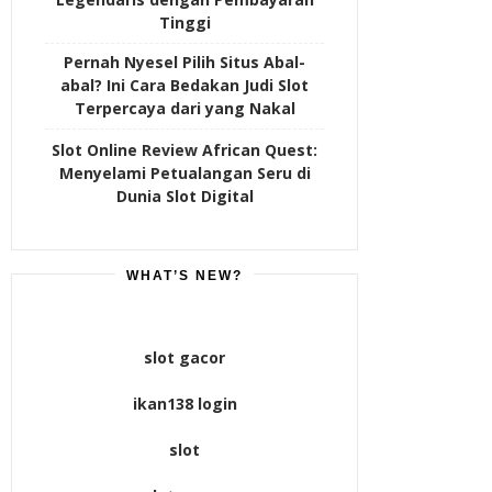
Tinggi
Pernah Nyesel Pilih Situs Abal-
abal? Ini Cara Bedakan Judi Slot
Terpercaya dari yang Nakal
Slot Online Review African Quest:
Menyelami Petualangan Seru di
Dunia Slot Digital
WHAT’S NEW?
slot gacor
ikan138 login
slot