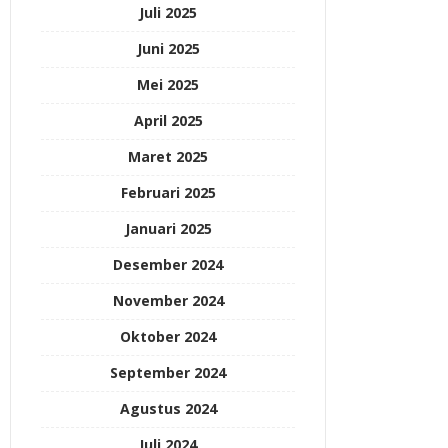
Juli 2025
Juni 2025
Mei 2025
April 2025
Maret 2025
Februari 2025
Januari 2025
Desember 2024
November 2024
Oktober 2024
September 2024
Agustus 2024
Juli 2024