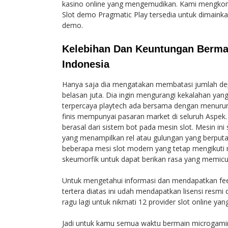
kasino online yang mengemudikan. Kami mengkonso
Slot demo Pragmatic Play tersedia untuk dimainka
demo.
Kelebihan Dan Keuntungan Bermain
Indonesia
Hanya saja dia mengatakan membatasi jumlah dep
belasan juta. Dia ingin mengurangi kekalahan yan
terpercaya playtech ada bersama dengan menuru
finis mempunyai pasaran market di seluruh Aspek. 
berasal dari sistem bot pada mesin slot. Mesin ini
yang menampilkan rel atau gulungan yang berputar 
beberapa mesi slot modern yang tetap mengikuti 
skeumorfik untuk dapat berikan rasa yang memic
Untuk mengetahui informasi dan mendapatkan feel
tertera diatas ini udah mendapatkan lisensi resmi 
ragu lagi untuk nikmati 12 provider slot online yan
Jadi untuk kamu semua waktu bermain microgaming