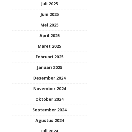
Juli 2025
Juni 2025
Mei 2025
April 2025
Maret 2025
Februari 2025
Januari 2025
Desember 2024
November 2024
Oktober 2024
September 2024
Agustus 2024
Juli 2024