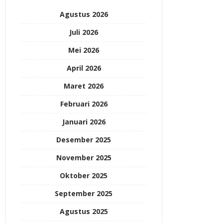
Agustus 2026
Juli 2026
Mei 2026
April 2026
Maret 2026
Februari 2026
Januari 2026
Desember 2025
November 2025
Oktober 2025
September 2025
Agustus 2025