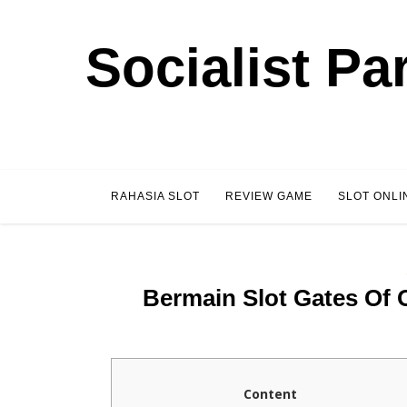
Skip
Socialist Pa
to
content
RAHASIA SLOT
REVIEW GAME
SLOT ONLI
Bermain Slot Gates Of
Content