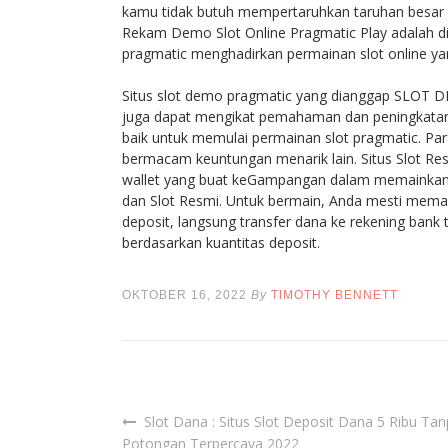
kamu tidak butuh mempertaruhkan taruhan besar 
Rekam Demo Slot Online Pragmatic Play adalah di
pragmatic menghadirkan permainan slot online yan
Situs slot demo pragmatic yang dianggap SLOT 
juga dapat mengikat pemahaman dan peningkatan 
baik untuk memulai permainan slot pragmatic. P
bermacam keuntungan menarik lain. Situs Slot Re
wallet yang buat keGampangan dalam memainkan s
dan Slot Resmi. Untuk bermain, Anda mesti memasu
deposit, langsung transfer dana ke rekening bank
berdasarkan kuantitas deposit.
OKTOBER 16, 2022
By
TIMOTHY BENNETT
Slot Dana : Situs Slot Deposit Dana 5 Ribu Ta
Navigasi
Potongan Terpercaya 2022