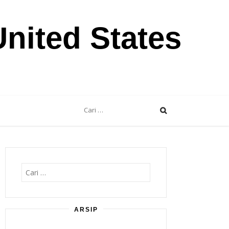
United States
Cari
untuk:
Cari
untuk:
ARSIP