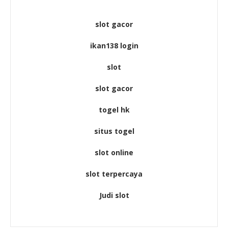
slot gacor
ikan138 login
slot
slot gacor
togel hk
situs togel
slot online
slot terpercaya
Judi slot