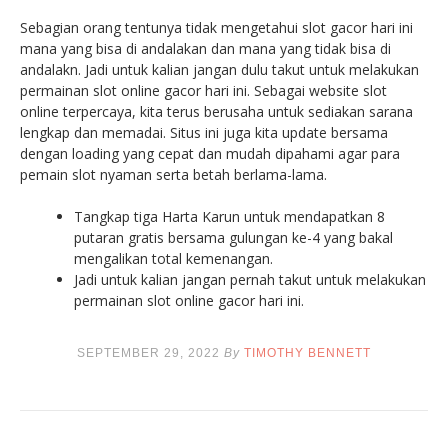
Sebagian orang tentunya tidak mengetahui slot gacor hari ini
mana yang bisa di andalakan dan mana yang tidak bisa di
andalakn. Jadi untuk kalian jangan dulu takut untuk melakukan
permainan slot online gacor hari ini. Sebagai website slot
online terpercaya, kita terus berusaha untuk sediakan sarana
lengkap dan memadai. Situs ini juga kita update bersama
dengan loading yang cepat dan mudah dipahami agar para
pemain slot nyaman serta betah berlama-lama.
Tangkap tiga Harta Karun untuk mendapatkan 8
putaran gratis bersama gulungan ke-4 yang bakal
mengalikan total kemenangan.
Jadi untuk kalian jangan pernah takut untuk melakukan
permainan slot online gacor hari ini.
SEPTEMBER 29, 2022
By
TIMOTHY BENNETT