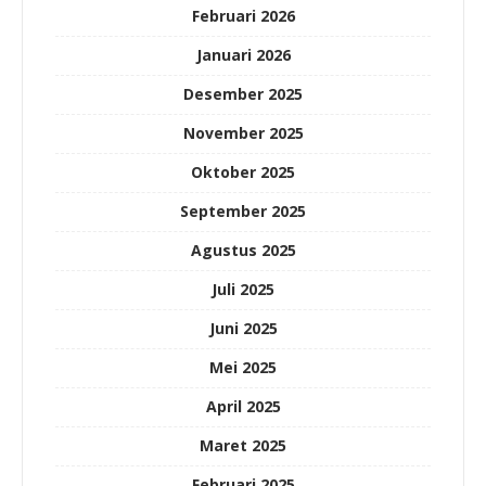
Februari 2026
Januari 2026
Desember 2025
November 2025
Oktober 2025
September 2025
Agustus 2025
Juli 2025
Juni 2025
Mei 2025
April 2025
Maret 2025
Februari 2025