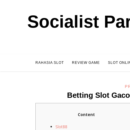
Skip
Socialist Pa
to
content
RAHASIA SLOT
REVIEW GAME
SLOT ONLI
P
Betting Slot Gaco
Content
Slot88