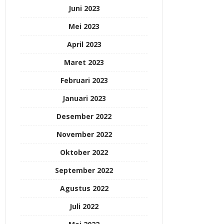
Juni 2023
Mei 2023
April 2023
Maret 2023
Februari 2023
Januari 2023
Desember 2022
November 2022
Oktober 2022
September 2022
Agustus 2022
Juli 2022