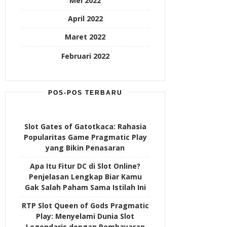
Mei 2022
April 2022
Maret 2022
Februari 2022
POS-POS TERBARU
Slot Gates of Gatotkaca: Rahasia
Popularitas Game Pragmatic Play
yang Bikin Penasaran
Apa Itu Fitur DC di Slot Online?
Penjelasan Lengkap Biar Kamu
Gak Salah Paham Sama Istilah Ini
RTP Slot Queen of Gods Pragmatic
Play: Menyelami Dunia Slot
Legendaris dengan Pembayaran