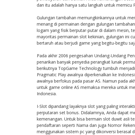
dan itu adalah hanya satu langkah untuk memicu 
Gulungan tambahan memungkinkannya untuk mempu
menang di permainan dengan gulungan tambahan. M
logam yang fisik berputar-putar di dalam mesin, t
mayoritas permainan slot kekinian, gulungan ini 
bertaruh atau berjudi game yang begitu-begitu saj
Pada akhir 2006 pengesahan Undang-Undang Pen
penarikan banyak penyedia perangkat lunak permai
berikutnya TopGame Technology tumbuh menjadi d
Pragmatic Play awalnya diperkenalkan ke Indone
awalnya berfokus pada pasar AS. Namun pada akh
untuk game online AS memaksa mereka untuk men
Indonesia.
I-Slot dipandang layaknya slot yang paling inter
perputaran set bonus. Didalamnya, Anda dapat m
kemenangan. Untuk bisa bermain slot duwit asli t
pendaftaran seperti Nama dan juga Nomor Rekenin
menggunakan sistem pc yang dikonversi berasal da