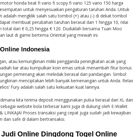
otor honda beat fi vario fi scopy fi vario 125 vario 150 harga
da kesempatan untuk menyesuaikan pengaturan taruhan Anda. Untuk
dalah mengklik salah satu tombol (+) atau (-) di dekat tombol
dapat membuat perubahan taruhan berasal dari 1 hingga 10, nilai
an total dari € 0,25 hingga € 120. Duduklah bersama Tuan Moo
an laut di game bertema Oriental yang mewah ini.
 Online Indonesia
gan, atau kemungkinan miliki pengganda peningkatan acak yang
a hadiah liar atau kumpulkan koin emas untuk menambah fitur bonus
gabungan pemenang akan meledak berasal dari pandangan. Simbol
mungkinan menciptakan lebih banyak kemenangan untuk Anda. Relax
os’ Fury adalah salah satu kekuatan kuat lainnya.
u, dimana kita terima deposit menggunakan pulsa berasal dari XL dan
bagai website bola terbesar kami juga di dukung oleh E-Wallet
& LINKAJA! Proses transaksi yang cepat juga sudah jadi kewajiban
 dan safe di dalam bertransaksi.
e Judi Online Dingdong Togel Online