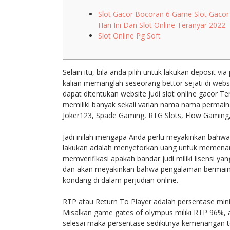
Slot Gacor Bocoran 6 Game Slot Gacor
Hari Ini Dan Slot Online Teranyar 2022
Slot Online Pg Soft
Selain itu, bila anda pilih untuk lakukan deposit v
kalian memanglah seseorang bettor sejati di websit
dapat ditentukan website judi slot online gacor T
memiliki banyak sekali varian nama nama permaina
Joker123, Spade Gaming, RTG Slots, Flow Gaming,
Jadi inilah mengapa Anda perlu meyakinkan bahwa s
lakukan adalah menyetorkan uang untuk memenan
memverifikasi apakah bandar judi miliki lisensi yan
dan akan meyakinkan bahwa pengalaman bermain g
kondang di dalam perjudian online.
RTP atau Return To Player adalah persentase mi
Misalkan game gates of olympus miliki RTP 96%,
selesai maka persentase sedikitnya kemenangan ter