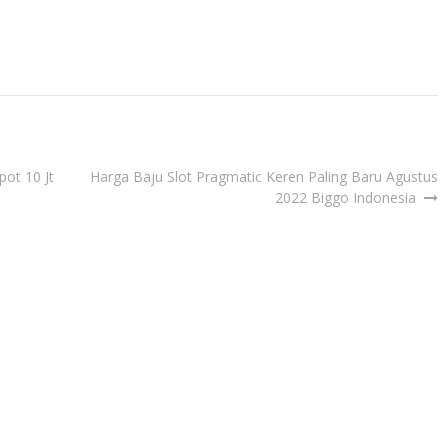
ot 10 Jt
Harga Baju Slot Pragmatic Keren Paling Baru Agustus
2022 Biggo Indonesia