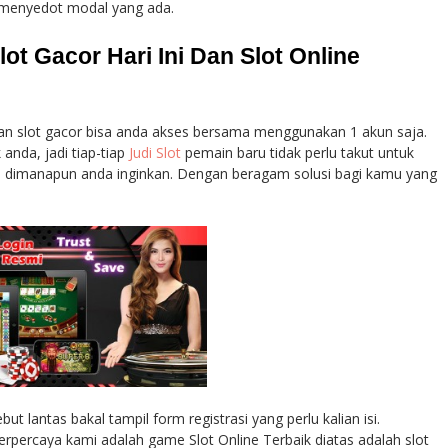
u menyedot modal yang ada.
ot Gacor Hari Ini Dan Slot Online
n slot gacor bisa anda akses bersama menggunakan 1 akun saja.
 anda, jadi tiap-tiap
Judi Slot
pemain baru tidak perlu takut untuk
n dimanapun anda inginkan. Dengan beragam solusi bagi kamu yang
lantas bakal tampil form registrasi yang perlu kalian isi.
Terpercaya kami adalah game Slot Online Terbaik diatas adalah slot