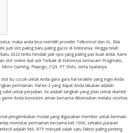
ia pulsa, maka anda bisa memilih provider Telkomsel dan XL. Bila
e judi slot paling baru paling gacor di Indonesia. Hingga telah
erbaru 2022 tentu hendak jadi opsi yang paling pas buat anda. Kami
n slot online duit asli Terbaik di Indonesia semacam Pragmatic,
 Micro Gaming, Playngo, CQ9, PT Slots, serta nyatanya.
lot itu cocok untuk Anda gara-gara hal terakhir yang ingin Anda
gkan permainan. Hal ke-2 yang dapat Anda lakukan adalah
g valid untuk perjudian. Ini adalah langkah yang jelas untuk diambil
ame Anda konsisten aman bersama dilisensikan melalui otoritas
nimal pengembalian modal yang digunakan member untuk bermain.
 anda memutar permainan bersama bet 1000, sehabis putaran
kecil adalah 960. RTP menjadi salah satu faktor paling penting