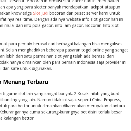
aktu tersebut. Bocoran informasi Slot Gacor hari ini merupakan
nan apa yang para slotter banyak mendapatkan Jackpot ataupun
upakan knowledge
Slot Judi
bocoran dari pusat server kami untuk
fat nya real time. Dengan ada nya website info slot gacor hari ini
ulai dari info pola gacor, info jam gacor, Bocoran Info Slot
at para pemain berasal dari berbagai kalangan bisa mengakses
k ini. Selain menghadirkan beberapa pasaran togel online yang sangat
an lebih dari satu permainan slot yang telah ada berasal dari
tidak hanya dimainkan oleh para pemain Indonesia saja provider ini
si dan safe untuk digunakan.
h Menang Terbaru
erti game slot lain yang sangat banyak. 2 Kotak inilah yang buat
dibanding yang lain. Namun tidak ini saja, seperti China Empress,
 untuk para bettor untuk dimainkan dikarenakan merupakan diantara
ekurangannya cuma sekurang-kurangnya bet disini terlalu besar
ua kalangan bettor.