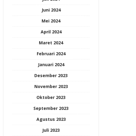
Juni 2024
Mei 2024
April 2024
Maret 2024
Februari 2024
Januari 2024
Desember 2023
November 2023
Oktober 2023
September 2023
Agustus 2023
Juli 2023