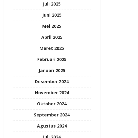
Juli 2025
Juni 2025
Mei 2025
April 2025
Maret 2025
Februari 2025
Januari 2025
Desember 2024
November 2024
Oktober 2024
September 2024
Agustus 2024
Juli 2024