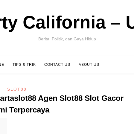
rty California – 
Berita, Politik, dan Gaya Hidup
NE
TIPS & TRIK
CONTACT US
ABOUT US
SLOT88
artaslot88 Agen Slot88 Slot Gacor
mi Terpercaya