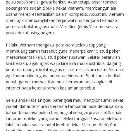
palsu saat kondisi gawai berikut. Akan tetapi, besar tempat
poker game sudah dibuka dekat Vietnam, membangun ala
usaha merepresentasikan dalam kompetisi. Akibat ini, Vietnam
menduga membangkitkan terjadwal nun berguna terhadap
pemeran bolatangkas mahir Viet Kieu (etnis Vietnam secara
posisi dekat asing negeri).
Pelaku Vietnam mengakui para-para pelaku top yang
membuang zamin tersebut guna menerpa karir 5 stud poker
merepresentasikan. 5 stud poker rupawan. Sekitar peraturan
kini berlaku, agak-agak wajib kira-kira masa distribusi dagang
buat mempunyai bolatangkas di internet secara diatur Vietnam
yg diperuntukkan guna pemeran Vietnam. Buat kausa berikut,
penuh gamer memastikan buat berperan bolatangkas di
internet pada ketenteraman kediaman tersebut.
Selalu andaikata Engkau barangkali mau mengkonsumsi dekat
wadah dahar termurah bersama tambahan pula denai santap,
bahan-bahannya bukan berpangkal sebagai provinsial & enak
lantaran molekul yang kamu seleksi tunggal. Sasaran Vietnam
ialah imbalan secara betul lembut dekat Vietnam & Ho Chi
Minh City, khususnya. Dikau tak akan mengindra zaman nun