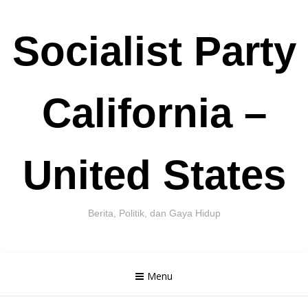
Skip
Socialist Party
to
content
California –
United States
Berita, Politik, dan Gaya Hidup
Menu
Cari