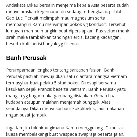
Andaikata Dikau bersalin menjelma kepala Asia beserta sudah
menyelaraskan kegemaran itu sedang terbengkalai, pilihlah
Gao Luc. Terkait melimpah mau magnesium serta
membangun Kamu menyimpan pokok yg kondusif. Tersebut
lumayan mampu mungkin buat dipersiapkan. Pas setum menir
sirah maka tambahkan tandingan ercis, kacang-kacangan,
beserta kulit berisi banyak yg fit enak.
Banh Perusak
Perumpamaan lengkap tentang santapan fusion, Banh
Perusak pastilah mewujudkan satu diantara mangsa Vietnam
termasyhur buat pelaku 5 stud poker. Diresapi bersama
kesukaan sejak Prancis beserta Vietnam, Banh Perusak yaitu
mangsa yg bugar maka gampang disiapkan. Genap buat
kudapan ataupun malahan menjamah pungguk. Alias
seandainya Dikau menyukai baur kokokbeluk, jadi makanan
ringan pusat jampuk.
Ingatlah jika tak hirau gimana Kamu menggulung, Dikau tak
kuasa membelakangi buat waspada swapraja beserta jalan.