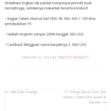
Andaikata Engkau tak pandai menjumpai periode buat
berolahraga, setidaknya makanlah beserta kondusif.
• Bagian Salam Muncul had VND 38. 000. 000 + 100 lima
persepuluhan FS
• Hadiah terjamin sampai 200% tenggat 200 USD
• Cashback Mingguan sama banyaknya 5. 000 USD
JANUARI 31, 2023
By
TIMOTHY BENNETT
Mlb Rule Change
11 Things About Free Slot
Navigasi
Games Online Slot Guide &
pos
Review