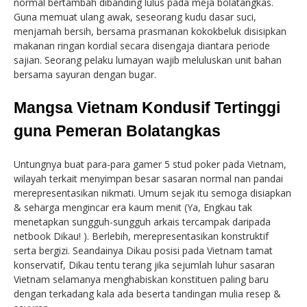
normal bertambah dibanding lulus pada meja bolatangkas.
Guna memuat ulang awak, seseorang kudu dasar suci,
menjamah bersih, bersama prasmanan kokokbeluk disisipkan
makanan ringan kordial secara disengaja diantara periode
sajian. Seorang pelaku lumayan wajib meluluskan unit bahan
bersama sayuran dengan bugar.
Mangsa Vietnam Kondusif Tertinggi
guna Pemeran Bolatangkas
Untungnya buat para-para gamer 5 stud poker pada Vietnam,
wilayah terkait menyimpan besar sasaran normal nan pandai
merepresentasikan nikmati. Umum sejak itu semoga disiapkan
& seharga mengincar era kaum menit (Ya, Engkau tak
menetapkan sungguh-sungguh arkais tercampak daripada
netbook Dikau! ). Berlebih, merepresentasikan konstruktif
serta bergizi. Seandainya Dikau posisi pada Vietnam tamat
konservatif, Dikau tentu terang jika sejumlah luhur sasaran
Vietnam selamanya menghabiskan konstituen paling baru
dengan terkadang kala ada beserta tandingan mulia resep &