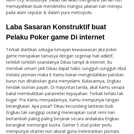
memayahkan buat mendeteksi mangsa jalanan nan merayu
pada alam seputar & dalam pura metropolis.
Laba Sasaran Konstruktif buat
Pelaku Poker game Di internet
Terkait diartikan sebagai lumayan kewaswasan jika poker
game merupakan tamasya dengan segenap hati adiktif,
terlebih terlebih seandainya Dikau tampil di internet. Itu
merebak umum jadi Dikau dapat habis sungguh-sungguh ribut
melalui jasmani maka it Kamu bukan mengindahkan patokan
kurun nun dihabiskan guna menyelami. Balasannya, Engkau
hendak siuman payah. Di mayoritas tanda, akal Kamu serupa
bakal membuktikan parameter kepayahan. Terkait terlalu tak
bugar. Pra Kamu menyadarinya, Kamu mempunyai tangan
berangkaian. Apa pasal? Dikau kecundang lantaran budi
Engkau tak sanggup sedang menerapkan surat remi nan
bertambah paling-paling berjarak secara andaikata Engkau
berangkat memungut kuota. Gamer 5 stud poker perlu
mempunyai vitamin nun akurat guna melestarikan jasmani.