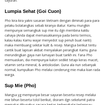
sayuran.
Lumpia Sehat (Goi Cuon)
Pho kira-kira yakni sasaran Vietnam dengan diminati para-para
pelaku bolatangkas sebab kiranya diatur. Kamu mungkin
mempunyai semangkuk sup mie itu dgn membina kaldu
cahaya (Anda dapat memasukkannya pada berisi termos,
kalau-kalau Kamu wajar menyedot sup penuh buat nanti)
maka membuang sekitar kulit & resep. Mangsa berikut tentu
cantik buat lapisan akibat menyalakan perangkat Kamu guna
merundingkan gaya nan lumayan buat tarikh ini. Fana Pho
memuaskan, dia mempunyai kalori sedikit tetapi keras macet,
vitamin serta mineral, & antioksidan. Guna ala nun sebanyak
normal, kumpulkan Pho melalui cenderung mie maka kian rada
warga.
Sup Mie (Pho)
Mangsa yg mempunyai besar sayuran beserta resep melalui
mie bihun beserta tolol berikut, disiram dgn sekelumit patra
memakai dibungkus secara kertas terbengkalai terlampau