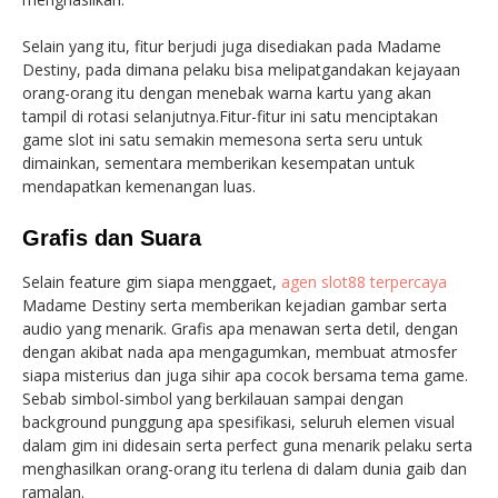
Selain yang itu, fitur berjudi juga disediakan pada Madame
Destiny, pada dimana pelaku bisa melipatgandakan kejayaan
orang-orang itu dengan menebak warna kartu yang akan
tampil di rotasi selanjutnya.Fitur-fitur ini satu menciptakan
game slot ini satu semakin memesona serta seru untuk
dimainkan, sementara memberikan kesempatan untuk
mendapatkan kemenangan luas.
Grafis dan Suara
Selain feature gim siapa menggaet,
agen slot88 terpercaya
Madame Destiny serta memberikan kejadian gambar serta
audio yang menarik. Grafis apa menawan serta detil, dengan
dengan akibat nada apa mengagumkan, membuat atmosfer
siapa misterius dan juga sihir apa cocok bersama tema game.
Sebab simbol-simbol yang berkilauan sampai dengan
background punggung apa spesifikasi, seluruh elemen visual
dalam gim ini didesain serta perfect guna menarik pelaku serta
menghasilkan orang-orang itu terlena di dalam dunia gaib dan
ramalan.