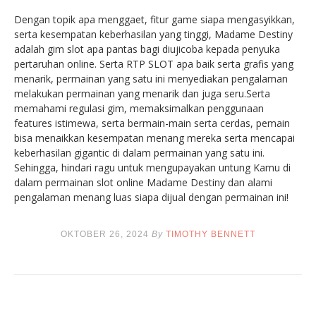
Dengan topik apa menggaet, fitur game siapa mengasyikkan,
serta kesempatan keberhasilan yang tinggi, Madame Destiny
adalah gim slot apa pantas bagi diujicoba kepada penyuka
pertaruhan online. Serta RTP SLOT apa baik serta grafis yang
menarik, permainan yang satu ini menyediakan pengalaman
melakukan permainan yang menarik dan juga seru.Serta
memahami regulasi gim, memaksimalkan penggunaan
features istimewa, serta bermain-main serta cerdas, pemain
bisa menaikkan kesempatan menang mereka serta mencapai
keberhasilan gigantic di dalam permainan yang satu ini.
Sehingga, hindari ragu untuk mengupayakan untung Kamu di
dalam permainan slot online Madame Destiny dan alami
pengalaman menang luas siapa dijual dengan permainan ini!
OKTOBER 26, 2024
By
TIMOTHY BENNETT