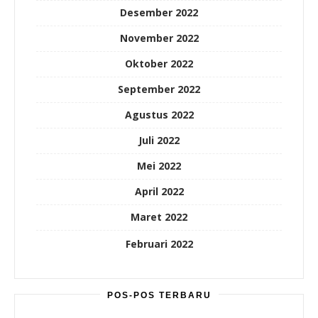
Desember 2022
November 2022
Oktober 2022
September 2022
Agustus 2022
Juli 2022
Mei 2022
April 2022
Maret 2022
Februari 2022
POS-POS TERBARU