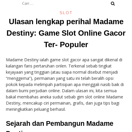
untuk:
SLOT
Ulasan lengkap perihal Madame
Destiny: Game Slot Online Gacor
Ter- Populer
Madame Destiny ialah game slot gacor apa sangat dikenal di
kalangan fans pertaruhan onlen. Terkenal sebab tingkat
kejayaan yang tinggian (atau siapa normal disebut menjadi
“menggema”), permainan yang satu ini telah beralih opsi
pokok kepada melimpah partisipan apa menggali nasib baik di
dalam bumi perjudian online. Dalam ulasan ini, kita semua
bakal membahas aneka sudut sebab gim slot online Madame
Destiny, mencakup ciri permainan, grafis, dan juga tips bagi
meningkatkan peluang berhasil.
Sejarah dan Pembangun Madame