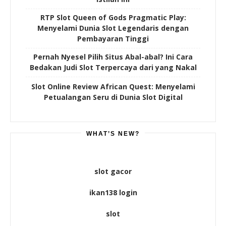
RTP Slot Queen of Gods Pragmatic Play:
Menyelami Dunia Slot Legendaris dengan
Pembayaran Tinggi
Pernah Nyesel Pilih Situs Abal-abal? Ini Cara
Bedakan Judi Slot Terpercaya dari yang Nakal
Slot Online Review African Quest: Menyelami
Petualangan Seru di Dunia Slot Digital
WHAT’S NEW?
slot gacor
ikan138 login
slot