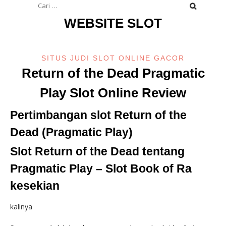
untuk:
WEBSITE SLOT
SITUS JUDI SLOT ONLINE GACOR
Return of the Dead Pragmatic
Play Slot Online Review
Pertimbangan slot Return of the
Dead (Pragmatic Play)
Slot Return of the Dead tentang
Pragmatic Play – Slot Book of Ra
kesekian
kalinya