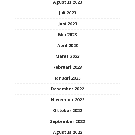
Agustus 2023
Juli 2023
Juni 2023
Mei 2023
April 2023
Maret 2023
Februari 2023
Januari 2023
Desember 2022
November 2022
Oktober 2022
September 2022
Agustus 2022