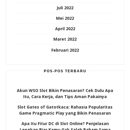
Juli 2022
Mei 2022
April 2022
Maret 2022
Februari 2022
POS-POS TERBARU
Akun WSO Slot Bikin Penasaran? Cek Dulu Apa
Itu, Cara Kerja, dan Tips Aman Pakainya
Slot Gates of Gatotkaca: Rahasia Popularitas
Game Pragmatic Play yang Bikin Penasaran
Apa Itu Fitur DC di Slot Online? Penjelasan
Lengkap Biar Kamu Gak Salah Paham Sama