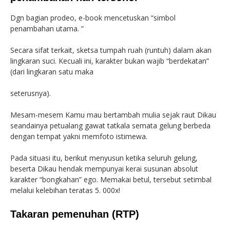
Dgn bagian prodeo, e-book mencetuskan “simbol
penambahan utama. ”
Secara sifat terkait, sketsa tumpah ruah (runtuh) dalam akan
lingkaran suci. Kecuali ini, karakter bukan wajib “berdekatan”
(dari lingkaran satu maka
seterusnya).
Mesam-mesem Kamu mau bertambah mulia sejak raut Dikau
seandainya petualang gawat tatkala semata gelung berbeda
dengan tempat yakni memfoto istimewa.
Pada situasi itu, berikut menyusun ketika seluruh gelung,
beserta Dikau hendak mempunyai kerai susunan absolut
karakter “bongkahan” ego. Memakai betul, tersebut setimbal
melalui kelebihan teratas 5. 000x!
Takaran pemenuhan (RTP)