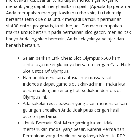
menarik yang dapat menghasilkan rupiah. JApabila tip pertama
Anda merupakan mengaplikasikan turbo spin, itu tak mirip
bersama tehnik ke dua untuk menjadi kampiun permainan
slot88 online pragmatis, ialah berjudi. Taruhan merupakan
makna untuk bertaruh pada permainan slot gacor, menjadi tak
hanya Anda inginkan bermain, Anda selayaknya belajar dan
berlatih bertaruh.
Selain berikan Link Cheat Slot Olympus x500 kami
tentu juga melengkapinya bersama dengan Cara Hack
Slot Gates Of Olympus.
Namun dikarenakan antusiasme masyarakat
Indonesia dapat game slot akhir-akhir ini, maka kita
bersama dengan senang hati sediakan demo slot
Olympus ini.
Ada sakelar reset bawaan yang akan menonaktifkan
gulungan andaikan Anda tidak puas dengan hasil
putaran pertama.
Untuk Bermain Slot Microgaming kalian tidak
memerlukan modal yang besar, Karena Permainan
Permainan yang dihadirkan segalanya Memiliki RTP