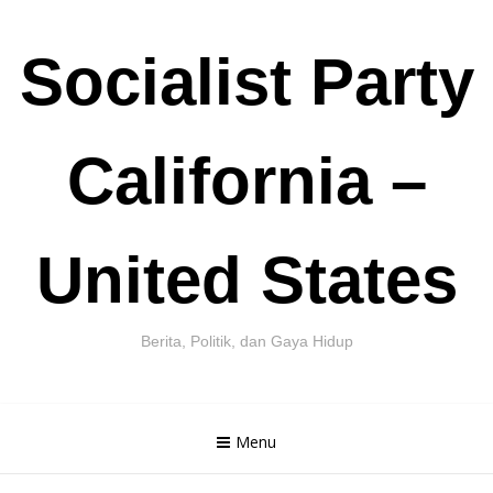
Skip
Socialist Party
to
content
California –
United States
Berita, Politik, dan Gaya Hidup
Menu
Cari