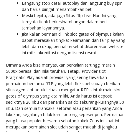
Langsung stop detail autoplay dan langsung buy spin
dan harus diingat menambahkan bet.
Meski begitu, ada juga Situs Rtp Live Hari Ini yang
ternyata tidak berkesinambungan dalam beri
tambahan layanannya.
Jika kalian bermain di link slot gates of olympus kalian
dapat merasakan tingkat keamanan dan fair play yang
lebih dari cukup, perihal tersebut dikarenakan website
ini miliki akreditasi dengan lisensi resmi.
Dimana Anda bisa menyatukan perkalian tertinggi meraih
5000x berasal dari nilai taruhan. Tetapi, Provider slot
Pragmatic Play adalah provider yang sering tawarkan
permainan bersama RTP yang lebih fleksibel supaya berikan
situs agen slot untuk leluasa mengatur RTP. Untuk main slot
gates of olympus yang kita miliki, Anda harus isi deposit
sedikitnya 20 ribu dan penarikan saldo sekurang-kurangnya 50
ribu. Dari semua transaksi setoran atau penarikan yang Anda
lakukan, segalanya tidak kami potong sepeser pun. Permainan
yang biasa populer bersama sebutan kakek Zeus ini saat ini
merupakan permainan slot udah sangat mudah di jangkau