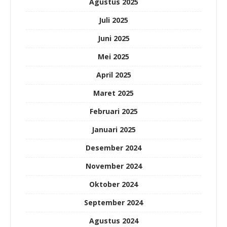
Agustus 2025
Juli 2025
Juni 2025
Mei 2025
April 2025
Maret 2025
Februari 2025
Januari 2025
Desember 2024
November 2024
Oktober 2024
September 2024
Agustus 2024