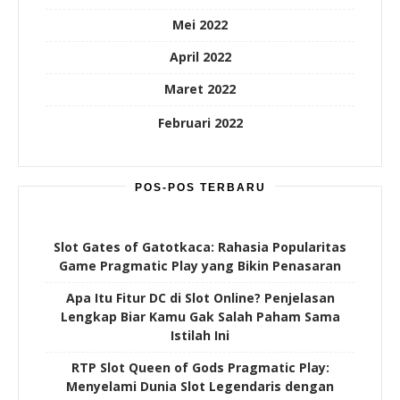
Mei 2022
April 2022
Maret 2022
Februari 2022
POS-POS TERBARU
Slot Gates of Gatotkaca: Rahasia Popularitas
Game Pragmatic Play yang Bikin Penasaran
Apa Itu Fitur DC di Slot Online? Penjelasan
Lengkap Biar Kamu Gak Salah Paham Sama
Istilah Ini
RTP Slot Queen of Gods Pragmatic Play:
Menyelami Dunia Slot Legendaris dengan