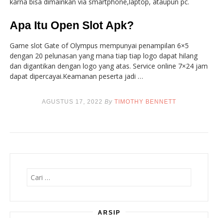
karna bisa dimainkan via smartphone,laptop, ataupun pc.
Apa Itu Open Slot Apk?
Game slot Gate of Olympus mempunyai penampilan 6×5
dengan 20 pelunasan yang mana tiap tiap logo dapat hilang
dan digantikan dengan logo yang atas. Service online 7×24 jam
dapat dipercayai.Keamanan peserta jadi …
AGUSTUS 17, 2022
By
TIMOTHY BENNETT
Cari
untuk:
ARSIP