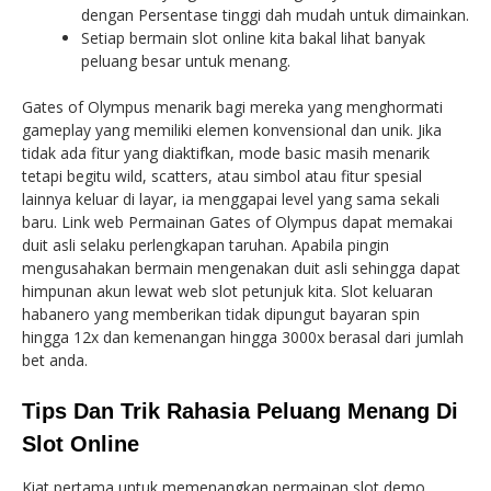
dengan Persentase tinggi dah mudah untuk dimainkan.
Setiap bermain slot online kita bakal lihat banyak
peluang besar untuk menang.
Gates of Olympus menarik bagi mereka yang menghormati
gameplay yang memiliki elemen konvensional dan unik. Jika
tidak ada fitur yang diaktifkan, mode basic masih menarik
tetapi begitu wild, scatters, atau simbol atau fitur spesial
lainnya keluar di layar, ia menggapai level yang sama sekali
baru. Link web Permainan Gates of Olympus dapat memakai
duit asli selaku perlengkapan taruhan. Apabila pingin
mengusahakan bermain mengenakan duit asli sehingga dapat
himpunan akun lewat web slot petunjuk kita. Slot keluaran
habanero yang memberikan tidak dipungut bayaran spin
hingga 12x dan kemenangan hingga 3000x berasal dari jumlah
bet anda.
Tips Dan Trik Rahasia Peluang Menang Di
Slot Online
Kiat pertama untuk memenangkan permainan slot demo