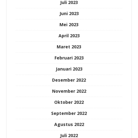
Juli 2023
Juni 2023
Mei 2023
April 2023
Maret 2023
Februari 2023
Januari 2023
Desember 2022
November 2022
Oktober 2022
September 2022
Agustus 2022
Juli 2022