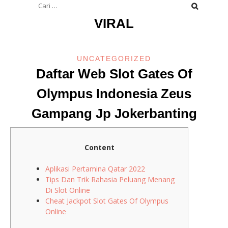
untuk:
VIRAL
UNCATEGORIZED
Daftar Web Slot Gates Of
Olympus Indonesia Zeus
Gampang Jp Jokerbanting
Content
Aplikasi Pertamina Qatar 2022
Tips Dan Trik Rahasia Peluang Menang
Di Slot Online
Cheat Jackpot Slot Gates Of Olympus
Online