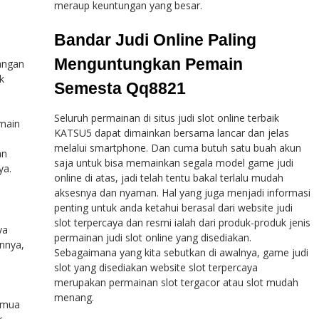
meraup keuntungan yang besar.
Bandar Judi Online Paling
Menguntungkan Pemain
langan
k
Semesta Qq8821
Seluruh permainan di situs judi slot online terbaik
emain
KATSU5 dapat dimainkan bersama lancar dan jelas
melalui smartphone. Dan cuma butuh satu buah akun
an
saja untuk bisa memainkan segala model game judi
ya.
online di atas, jadi telah tentu bakal terlalu mudah
aksesnya dan nyaman. Hal yang juga menjadi informasi
penting untuk anda ketahui berasal dari website judi
slot terpercaya dan resmi ialah dari produk-produk jenis
ya
permainan judi slot online yang disediakan.
nnya,
Sebagaimana yang kita sebutkan di awalnya, game judi
slot yang disediakan website slot terpercaya
merupakan permainan slot tergacor atau slot mudah
menang.
semua