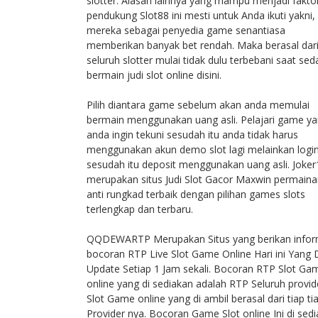
slotter. Alasan lainnya yang mampu menjadi fakto
pendukung Slot88 ini mesti untuk Anda ikuti yakni,
mereka sebagai penyedia game senantiasa
memberikan banyak bet rendah. Maka berasal dari 
seluruh slotter mulai tidak dulu terbebani saat se
bermain judi slot online disini.
Pilih diantara game sebelum akan anda memulai
bermain menggunakan uang asli. Pelajari game y
anda ingin tekuni sesudah itu anda tidak harus
menggunakan akun demo slot lagi melainkan logi
sesudah itu deposit menggunakan uang asli. Joke
merupakan situs Judi Slot Gacor Maxwin permaina
anti rungkad terbaik dengan pilihan games slots
terlengkap dan terbaru.
QQDEWARTP Merupakan Situs yang berikan infor
bocoran RTP Live Slot Game Online Hari ini Yang 
Update Setiap 1 Jam sekali. Bocoran RTP Slot Ga
online yang di sediakan adalah RTP Seluruh provid
Slot Game online yang di ambil berasal dari tiap ti
Provider nya. Bocoran Game Slot online Ini di sed