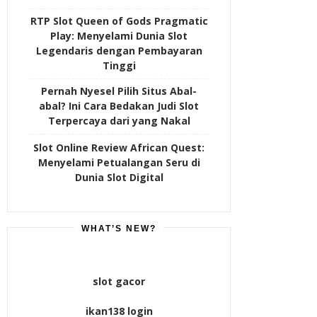
RTP Slot Queen of Gods Pragmatic
Play: Menyelami Dunia Slot
Legendaris dengan Pembayaran
Tinggi
Pernah Nyesel Pilih Situs Abal-
abal? Ini Cara Bedakan Judi Slot
Terpercaya dari yang Nakal
Slot Online Review African Quest:
Menyelami Petualangan Seru di
Dunia Slot Digital
WHAT’S NEW?
slot gacor
ikan138 login