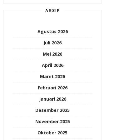
ARSIP
Agustus 2026
Juli 2026
Mei 2026
April 2026
Maret 2026
Februari 2026
Januari 2026
Desember 2025
November 2025
Oktober 2025