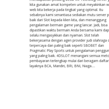
kita gunakan amat kompeten untuk meyakinkan 
web kita bekerja pada tingkat yang optimal. Itu
sebabnya kami senantiasa sediakan mutu server p
baik dari Slot kepada klien kita, dan menanggung
pengalaman bermain game yang lancar. Jadi, bisa
dipastikan waktu bermain Anda bersama kami dap
selalu mengasyikkan dan nyaman. Slot telah
bekerjasama dengan agen provider judi olahraga 
terpercaya dan paling baik seperti SBOBET dan
Pragmatic Play Sports untuk pengalaman penggu
yang paling baik. 4DSLOT menangani semua met
pembayaran terlengkap mulai dari beragam daftar
layaknya BCA, Mandiri, BRI, BNI, Niaga.…