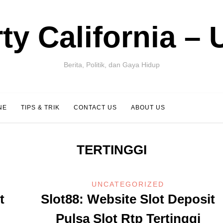
rty California – 
Berita, Politik, dan Gaya Hidup
NE
TIPS & TRIK
CONTACT US
ABOUT US
TERTINGGI
UNCATEGORIZED
t
Slot88: Website Slot Deposit
Pulsa Slot Rtp Tertinggi