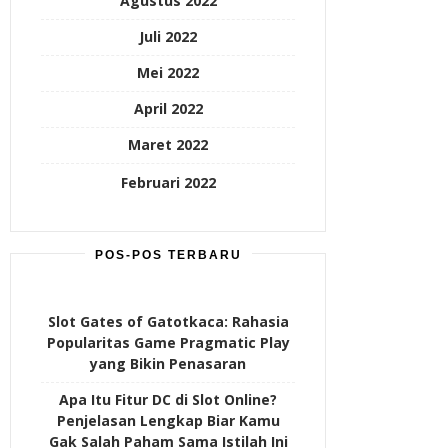
Agustus 2022
Juli 2022
Mei 2022
April 2022
Maret 2022
Februari 2022
POS-POS TERBARU
Slot Gates of Gatotkaca: Rahasia
Popularitas Game Pragmatic Play
yang Bikin Penasaran
Apa Itu Fitur DC di Slot Online?
Penjelasan Lengkap Biar Kamu
Gak Salah Paham Sama Istilah Ini