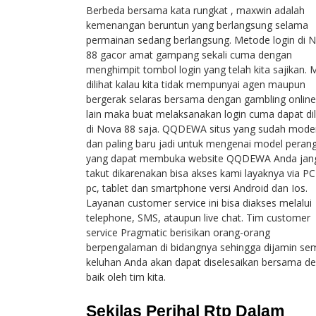
Berbeda bersama kata rungkat , maxwin adalah
kemenangan beruntun yang berlangsung selama
permainan sedang berlangsung. Metode login di 
88 gacor amat gampang sekali cuma dengan
menghimpit tombol login yang telah kita sajikan. 
dilihat kalau kita tidak mempunyai agen maupun
bergerak selaras bersama dengan gambling onlin
lain maka buat melaksanakan login cuma dapat di
di Nova 88 saja. QQDEWA situs yang sudah mode
dan paling baru jadi untuk mengenai model peran
yang dapat membuka website QQDEWA Anda jan
takut dikarenakan bisa akses kami layaknya via PC
pc, tablet dan smartphone versi Android dan Ios.
Layanan customer service ini bisa diakses melalui
telephone, SMS, ataupun live chat. Tim customer
service Pragmatic berisikan orang-orang
berpengalaman di bidangnya sehingga dijamin se
keluhan Anda akan dapat diselesaikan bersama d
baik oleh tim kita.
Sekilas Perihal Rtp Dalam