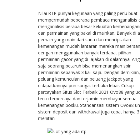
Nilai RTP punyai kegunaan yang paling perlu buat
mempermudah beberapa pembaca menganalisis 
menganalisis berapa besar kekuatan kemenangan
dari permainan yang bakal di mainkan. Banyak di 
pemain yang main dari sana dan menciptakan
kemenangan mudah lantaran mereka main bersa
dengan menggunakan banyak terdapat pilihan
permainan gacor yang di jajakan di dalamnya. An
saja seorang petaruh bisa memenangkan spin
permainan sebanyak 3 kali saja. Dengan demikian,
peluang kemunculan dan peluang jackpot yang
didapatkannya pun sangat terbuka lebar. Cukup
percayakan Situs Slot Terbaik 2021 Ovo88 yang u
tentu terpercaya dan terjamin membayar semua
kemenangan bosku. Standarisasi sistem Ovo88 un
sistem deposit dan withdrawal juga cepat hanya 3
menitan.