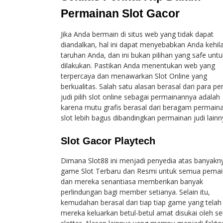
Permainan Slot Gacor
Jika Anda bermain di situs web yang tidak dapat
diandalkan, hal ini dapat menyebabkan Anda kehi
taruhan Anda, dan ini bukan pilihan yang safe untu
dilakukan. Pastikan Anda menentukan web yang
terpercaya dan menawarkan Slot Online yang
berkualitas. Salah satu alasan berasal dari para p
judi pilih slot online sebagai permainannya adalah
karena mutu grafis berasal dari beragam permain
slot lebih bagus dibandingkan permainan judi lainn
Slot Gacor Playtech
Dimana Slot88 ini menjadi penyedia atas banyakn
game Slot Terbaru dan Resmi untuk semua pemai
dan mereka senantiasa memberikan banyak
perlindungan bagi member setianya. Selain itu,
kemudahan berasal dari tiap tiap game yang telah
mereka keluarkan betul-betul amat disukai oleh 