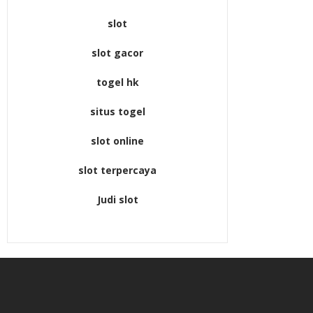
slot
slot gacor
togel hk
situs togel
slot online
slot terpercaya
Judi slot