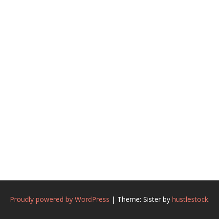
Proudly powered by WordPress
|
Theme: Sister by
hustlestock
.