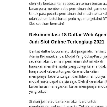
oleh kita berdasarkan request an teman-teman at
kalian para member setia permainan slot game onl
Untuk para pecinta permainan slot mesin tentu kal
udah paham betul bukan perlu nya mengetahui R
Slot sebelum bermain?
Rekomendasi 18 Daftar Web Agen
Judi Slot Online Terlengkap 2021
Berikut daftar bocoran rtp slot pragmatic hari ini d
Admin Riki untuk anda. Modal Yang CukupPastinya
sebelum akan bermain permainan slot ini kita di
haruskan memiliki modal yang cukup karena tidak
hanya soal keberuntungan. Karena bila kalian
mempunyai keberuntungan dan tidak mempunyai
modal maka dapat sia sia saja. Oleh dikarenakan i
kalian harus menegaskan kalian mempunyai moda
yang cukup.
Silakan join atau daftarkan akun baru untuk
mendapatkan peluang besar ini. Teknologi server 