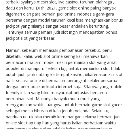
terbaik layaknya mesin slot, live casino, taruhan olahraga ,
dadu dan kartu. Di th. 2021, game slot online paling banyak
digemari oleh para pemain judi online indonesia gara-gara
bersama dengan modal taruhan kecil bisa menghasilkan bonus
jackpot yang nilainya sangat besar andaikan beruntung.
Tentunya semua pemain judi slot ingin mendapatkan bonus
jackpot slot yang terbesar.
Namun, sebelum memasuki pembahasan tersebut, perlu
diketahui kalau web slot online sering kali menawarkan
bermacam-macam model mesin permainan slot yang amat
populer di manapun. Terlebih lagi untuk memainkan slot tidak
butuh jauh-jauh datang ke tempat kasino, dikarenakan kini slot
hadir secara online di bermacam perangkat seluler bersama
dengan bermodalkan kuota internet saja. Sifatnya yang mobile
friendly inilah yang bikin masyarakat antusias bersama
permainan slot. Makanya banyak muda-mudi yang
menggunakan waktu luangnya untuk bermain game slot gacor
sebagai media hiburan di kala jenuh melanda. Selain itu,
panduan untuk bisa meraih kemenangan selama bermain judi
online slot tiap tiap hari yang harus kalian perhatikan waktu
ingin bermain slot online adalah kalian harus memulainya