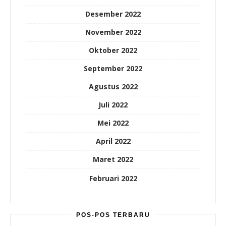
Desember 2022
November 2022
Oktober 2022
September 2022
Agustus 2022
Juli 2022
Mei 2022
April 2022
Maret 2022
Februari 2022
POS-POS TERBARU