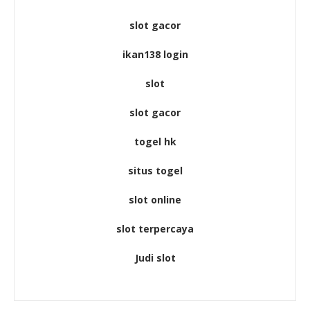
slot gacor
ikan138 login
slot
slot gacor
togel hk
situs togel
slot online
slot terpercaya
Judi slot