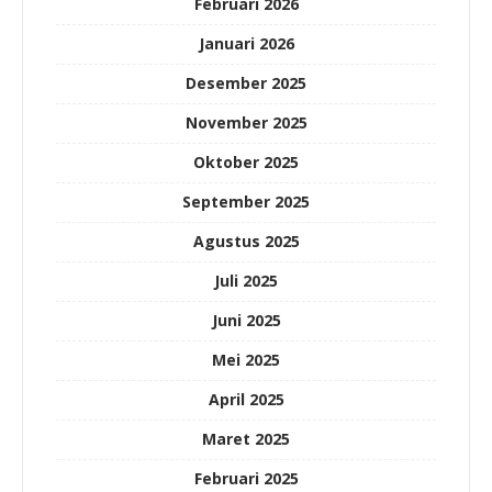
Februari 2026
Januari 2026
Desember 2025
November 2025
Oktober 2025
September 2025
Agustus 2025
Juli 2025
Juni 2025
Mei 2025
April 2025
Maret 2025
Februari 2025