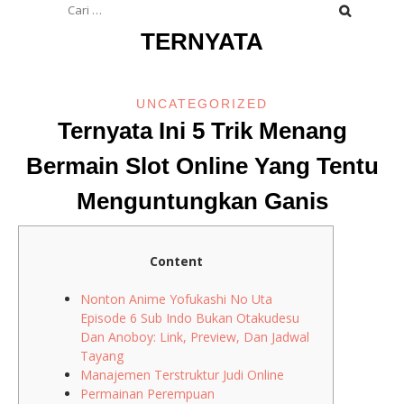
untuk:
TERNYATA
UNCATEGORIZED
Ternyata Ini 5 Trik Menang
Bermain Slot Online Yang Tentu
Menguntungkan Ganis
Content
Nonton Anime Yofukashi No Uta
Episode 6 Sub Indo Bukan Otakudesu
Dan Anoboy: Link, Preview, Dan Jadwal
Tayang
Manajemen Terstruktur Judi Online
Permainan Perempuan