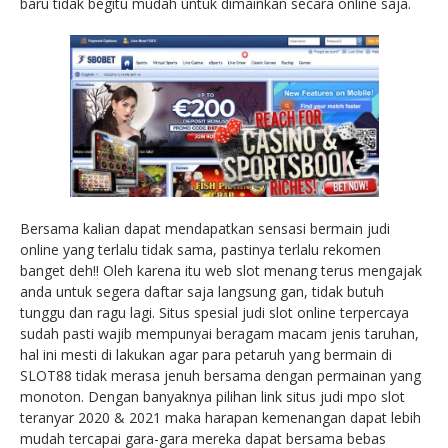
baru tidak begitu mudah untuk dimainkan secara online saja.
Bersama kalian dapat mendapatkan sensasi bermain judi
online yang terlalu tidak sama, pastinya terlalu rekomen
banget deh!! Oleh karena itu web slot menang terus mengajak
anda untuk segera daftar saja langsung gan, tidak butuh
tunggu dan ragu lagi. Situs spesial judi slot online terpercaya
sudah pasti wajib mempunyai beragam macam jenis taruhan,
hal ini mesti di lakukan agar para petaruh yang bermain di
SLOT88 tidak merasa jenuh bersama dengan permainan yang
monoton. Dengan banyaknya pilihan link situs judi mpo slot
teranyar 2020 & 2021 maka harapan kemenangan dapat lebih
mudah tercapai gara-gara mereka dapat bersama bebas