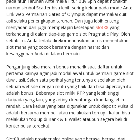
pada fitur Taruhan Ante maka Fitur Buy Spin dapat nonaktif
namun simbol Scatter bisa lebih sering keluar pada mode Ante.
Link web Permainan Gates of Olympus dapat memakai duit
asli selaku perlengkapan taruhan. Dan juga lebih enteng
menyadari dan juga mempelajari ketetapan
Slot88
yang
terkandung di dalam tiap-tiap game slot Pragmatic Play. Oleh
sebab itu, Anda terlalu direkomendasikan untuk menentukan
slot mana yang cocok bersama dengan hasrat dan
kesanggupan Anda didalam bermain.
Pengunjung bisa meraih bonus menarik saat daftar untuk
pertama kalinya agar jadi modal awal untuk bermain game slot
duwit asli. Salah satu perihal yang tentunya disediakan oleh
sebuah website dengan mutu yang baik dan bisa dipercaya itu
adalah bonus. Beberapa slot miliki RTP yang lebih tinggi
daripada yang lain, yang artinya keuntungan kandang lebih
rendah. Cara kedua yang bisa digunakan untuk deposit Pulsa xl
adalah bersama membeli atau melakukan top up , kalian bisa
melakukan top up di Bank & E-Wallet ataupun segera beli di
konter pulsa terdekat.
Slot88 adalah provider slot online yang berasal berasal dari