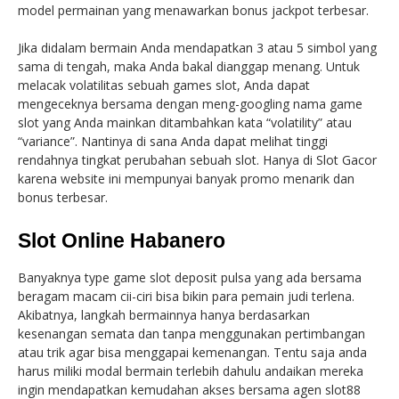
model permainan yang menawarkan bonus jackpot terbesar.
Jika didalam bermain Anda mendapatkan 3 atau 5 simbol yang
sama di tengah, maka Anda bakal dianggap menang. Untuk
melacak volatilitas sebuah games slot, Anda dapat
mengeceknya bersama dengan meng-googling nama game
slot yang Anda mainkan ditambahkan kata “volatility” atau
“variance”. Nantinya di sana Anda dapat melihat tinggi
rendahnya tingkat perubahan sebuah slot. Hanya di Slot Gacor
karena website ini mempunyai banyak promo menarik dan
bonus terbesar.
Slot Online Habanero
Banyaknya type game slot deposit pulsa yang ada bersama
beragam macam cii-ciri bisa bikin para pemain judi terlena.
Akibatnya, langkah bermainnya hanya berdasarkan
kesenangan semata dan tanpa menggunakan pertimbangan
atau trik agar bisa menggapai kemenangan. Tentu saja anda
harus miliki modal bermain terlebih dahulu andaikan mereka
ingin mendapatkan kemudahan akses bersama agen slot88