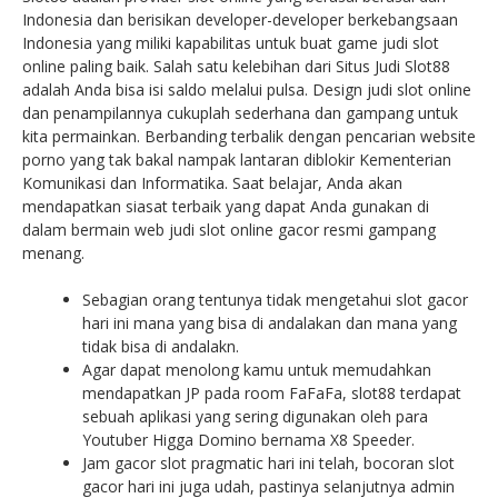
Indonesia dan berisikan developer-developer berkebangsaan
Indonesia yang miliki kapabilitas untuk buat game judi slot
online paling baik. Salah satu kelebihan dari Situs Judi Slot88
adalah Anda bisa isi saldo melalui pulsa. Design judi slot online
dan penampilannya cukuplah sederhana dan gampang untuk
kita permainkan. Berbanding terbalik dengan pencarian website
porno yang tak bakal nampak lantaran diblokir Kementerian
Komunikasi dan Informatika. Saat belajar, Anda akan
mendapatkan siasat terbaik yang dapat Anda gunakan di
dalam bermain web judi slot online gacor resmi gampang
menang.
Sebagian orang tentunya tidak mengetahui slot gacor
hari ini mana yang bisa di andalakan dan mana yang
tidak bisa di andalakn.
Agar dapat menolong kamu untuk memudahkan
mendapatkan JP pada room FaFaFa, slot88 terdapat
sebuah aplikasi yang sering digunakan oleh para
Youtuber Higga Domino bernama X8 Speeder.
Jam gacor slot pragmatic hari ini telah, bocoran slot
gacor hari ini juga udah, pastinya selanjutnya admin