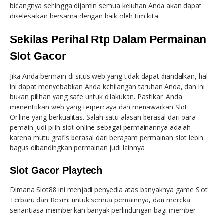
bidangnya sehingga dijamin semua keluhan Anda akan dapat
diselesaikan bersama dengan baik oleh tim kita.
Sekilas Perihal Rtp Dalam Permainan
Slot Gacor
Jika Anda bermain di situs web yang tidak dapat diandalkan, hal
ini dapat menyebabkan Anda kehilangan taruhan Anda, dan ini
bukan pilihan yang safe untuk dilakukan. Pastikan Anda
menentukan web yang terpercaya dan menawarkan Slot
Online yang berkualitas. Salah satu alasan berasal dari para
pemain judi pilih slot online sebagai permainannya adalah
karena mutu grafis berasal dari beragam permainan slot lebih
bagus dibandingkan permainan judi lainnya.
Slot Gacor Playtech
Dimana Slot88 ini menjadi penyedia atas banyaknya game Slot
Terbaru dan Resmi untuk semua pemainnya, dan mereka
senantiasa memberikan banyak perlindungan bagi member