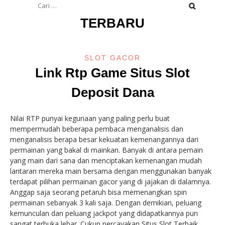
untuk:
TERBARU
SLOT GACOR
Link Rtp Game Situs Slot
Deposit Dana
Nilai RTP punyai kegunaan yang paling perlu buat
mempermudah beberapa pembaca menganalisis dan
menganalisis berapa besar kekuatan kemenangannya dari
permainan yang bakal di mainkan. Banyak di antara pemain
yang main dari sana dan menciptakan kemenangan mudah
lantaran mereka main bersama dengan menggunakan banyak
terdapat pilihan permainan gacor yang di jajakan di dalamnya.
Anggap saja seorang petaruh bisa memenangkan spin
permainan sebanyak 3 kali saja. Dengan demikian, peluang
kemunculan dan peluang jackpot yang didapatkannya pun
sangat terbuka lebar. Cukup percayakan Situs Slot Terbaik