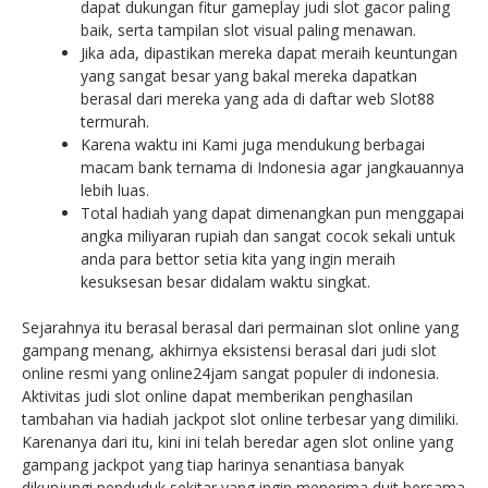
dapat dukungan fitur gameplay judi slot gacor paling
baik, serta tampilan slot visual paling menawan.
Jika ada, dipastikan mereka dapat meraih keuntungan
yang sangat besar yang bakal mereka dapatkan
berasal dari mereka yang ada di daftar web Slot88
termurah.
Karena waktu ini Kami juga mendukung berbagai
macam bank ternama di Indonesia agar jangkauannya
lebih luas.
Total hadiah yang dapat dimenangkan pun menggapai
angka miliyaran rupiah dan sangat cocok sekali untuk
anda para bettor setia kita yang ingin meraih
kesuksesan besar didalam waktu singkat.
Sejarahnya itu berasal berasal dari permainan slot online yang
gampang menang, akhirnya eksistensi berasal dari judi slot
online resmi yang online24jam sangat populer di indonesia.
Aktivitas judi slot online dapat memberikan penghasilan
tambahan via hadiah jackpot slot online terbesar yang dimiliki.
Karenanya dari itu, kini ini telah beredar agen slot online yang
gampang jackpot yang tiap harinya senantiasa banyak
dikunjungi penduduk sekitar yang ingin menerima duit bersama