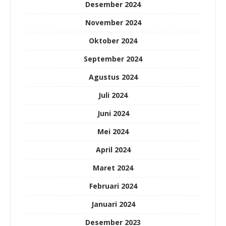
Desember 2024
November 2024
Oktober 2024
September 2024
Agustus 2024
Juli 2024
Juni 2024
Mei 2024
April 2024
Maret 2024
Februari 2024
Januari 2024
Desember 2023