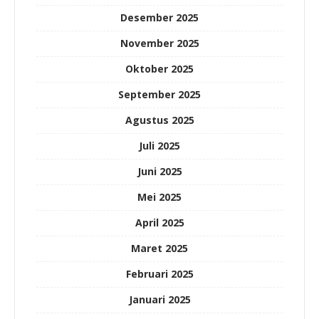
Desember 2025
November 2025
Oktober 2025
September 2025
Agustus 2025
Juli 2025
Juni 2025
Mei 2025
April 2025
Maret 2025
Februari 2025
Januari 2025