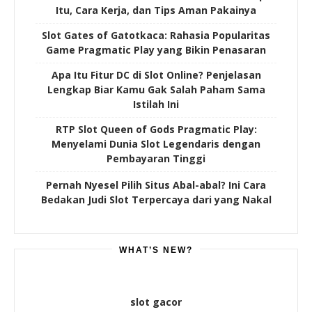
Itu, Cara Kerja, dan Tips Aman Pakainya
Slot Gates of Gatotkaca: Rahasia Popularitas
Game Pragmatic Play yang Bikin Penasaran
Apa Itu Fitur DC di Slot Online? Penjelasan
Lengkap Biar Kamu Gak Salah Paham Sama
Istilah Ini
RTP Slot Queen of Gods Pragmatic Play:
Menyelami Dunia Slot Legendaris dengan
Pembayaran Tinggi
Pernah Nyesel Pilih Situs Abal-abal? Ini Cara
Bedakan Judi Slot Terpercaya dari yang Nakal
WHAT’S NEW?
slot gacor