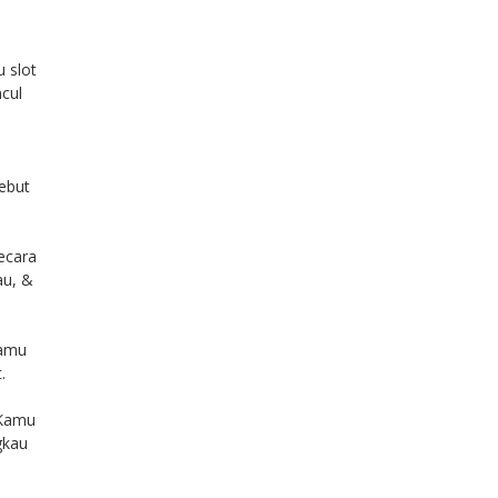
 slot
cul
ebut
ecara
au, &
Kamu
.
 Kamu
gkau