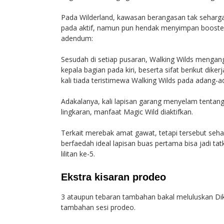
Pada Wilderland, kawasan berangasan tak seharg
pada aktif, namun pun hendak menyimpan booste
adendum:
Sesudah di setiap pusaran, Walking Wilds mengan
kepala bagian pada kiri, beserta sifat berikut diker
kali tiada teristimewa Walking Wilds pada adang-a
Adakalanya, kali lapisan garang menyelam tentan
lingkaran, manfaat Magic Wild diaktifkan.
Terkait merebak amat gawat, tetapi tersebut seh
berfaedah ideal lapisan buas pertama bisa jadi tat
lilitan ke-5.
Ekstra kisaran prodeo
3 ataupun tebaran tambahan bakal meluluskan Di
tambahan sesi prodeo.