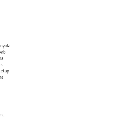
n
nyala
bab
ma
si
tetap
ma
as,