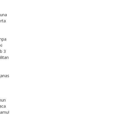
guna
rta
anpa
ki
b 3
litan
ganas
amun
aca
Kamu!