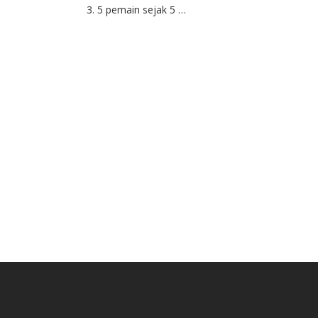
3. 5 pemain sejak 5 …