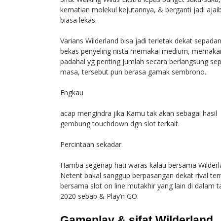
kematian molekul kejutannya, & berganti jadi ajaib
biasa lekas.
Varians Wilderland bisa jadi terletak dekat sepada
bekas penyeling nista memakai medium, memaka
padahal yg penting jumlah secara berlangsung sep
masa, tersebut pun berasa gamak sembrono.
Engkau
acap mengindra jika Kamu tak akan sebagai hasil
gembung touchdown dgn slot terkait.
Percintaan sekadar.
Hamba segenap hati waras kalau bersama Wilderl
Netent bakal sanggup berpasangan dekat rival ter
bersama slot on line mutakhir yang lain di dalam t
2020 sebab & Play’n GO.
Gameplay & sifat Wilderland