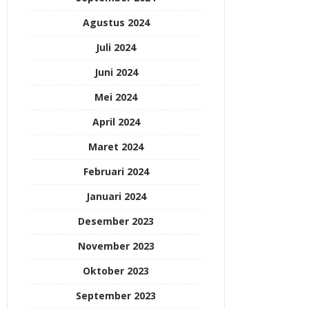
Agustus 2024
Juli 2024
Juni 2024
Mei 2024
April 2024
Maret 2024
Februari 2024
Januari 2024
Desember 2023
November 2023
Oktober 2023
September 2023