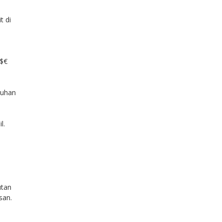
t di
 $€
luhan
l.
utan
san.