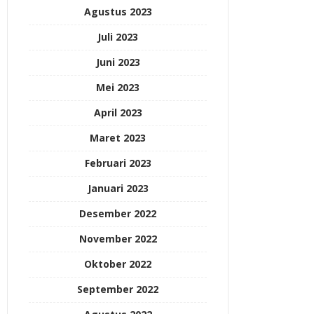
Agustus 2023
Juli 2023
Juni 2023
Mei 2023
April 2023
Maret 2023
Februari 2023
Januari 2023
Desember 2022
November 2022
Oktober 2022
September 2022