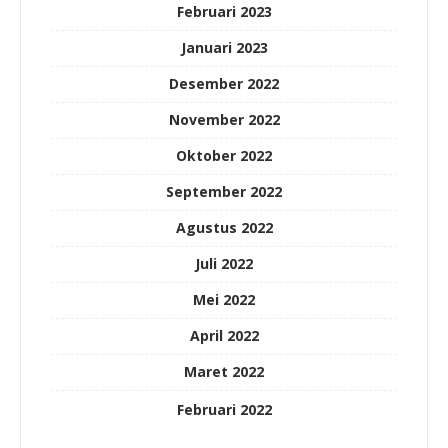
Februari 2023
Januari 2023
Desember 2022
November 2022
Oktober 2022
September 2022
Agustus 2022
Juli 2022
Mei 2022
April 2022
Maret 2022
Februari 2022