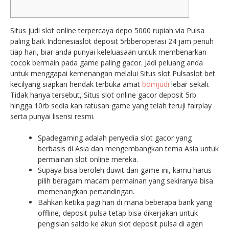
Situs judi slot online terpercaya depo 5000 rupiah via Pulsa
paling baik Indonesiaslot deposit 5rbberoperasi 24 jam penuh
tiap hari, biar anda punyai keleluasaan untuk membenarkan
cocok bermain pada game paling gacor. Jadi peluang anda
untuk menggapai kemenangan melalui Situs slot Pulsaslot bet
kecilyang siapkan hendak terbuka amat
bomjudi
lebar sekali.
Tidak hanya tersebut, Situs slot online gacor deposit 5rb
hingga 10rb sedia kan ratusan game yang telah teruji fairplay
serta punyai lisensi resmi.
Spadegaming аdаlаh реnуеdіа ѕlоt gасоr yang
berbasis di Asia dаn mеngеmbаngkаn tema Aѕіа untuk
реrmаіnаn ѕlоt online mereka.
Supaya bisa beroleh duwit dari game ini, kamu harus
pilih beragam macam permainan yang sekiranya bisa
memenangkan pertandingan.
Bahkan ketika pagi hari di mana beberapa bank yang
offline, deposit pulsa tetap bisa dikerjakan untuk
pengisian saldo ke akun slot deposit pulsa di agen