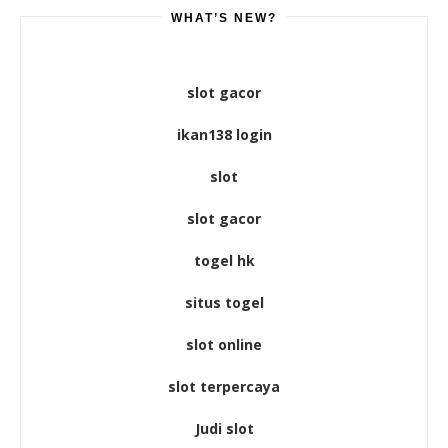
WHAT’S NEW?
slot gacor
ikan138 login
slot
slot gacor
togel hk
situs togel
slot online
slot terpercaya
Judi slot