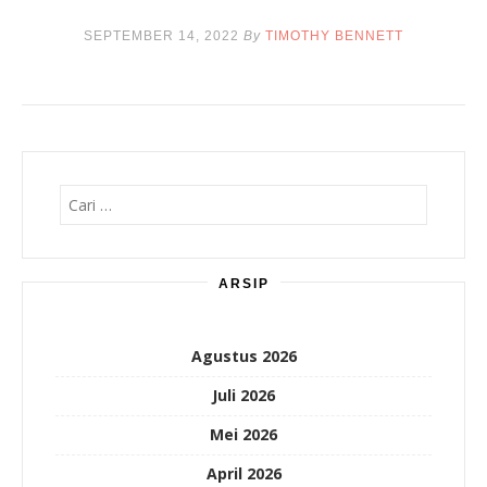
SEPTEMBER 14, 2022
By
TIMOTHY BENNETT
Cari
untuk:
ARSIP
Agustus 2026
Juli 2026
Mei 2026
April 2026