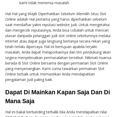
kami tidak menemui masalah.
Hal-Hal yang Wajib Diperhatikan Sebelum Memilih Situs Slot
Online adalah Hal pertama yang harus diperhatikan sebelum
saat mendaftar yakni reputasi website judi. Untuk mengetahui
dan mengecek reputasinya, Anda bisa cobalah untuk mencari
ulasan daripada pelanggan judi slot online sebelumnya melalui
internet atau dapat juga langsung bertanya secara rekan yang
telah terlalu dipercaya. Hal ini bertujuan apabila terjalin
masalah, Anda dapat melaporkannya dan tim pendukung akan
segera menyelesaikan permasalahan tersebut. Nikmati nuansa
berada di Slot Online bersama dengan permainan Slot Online
yang menyenangkan. Kami cuma tawarkan permainan Slot
Online terbaik untuk memastikan Anda mendapatkan
pengalaman Judi paling baik.
Dapat Di Mainkan Kapan Saja Dan Di
Mana Saja
Hal ini bakal berbanding terbalik bila Anda mendapatkan nilai