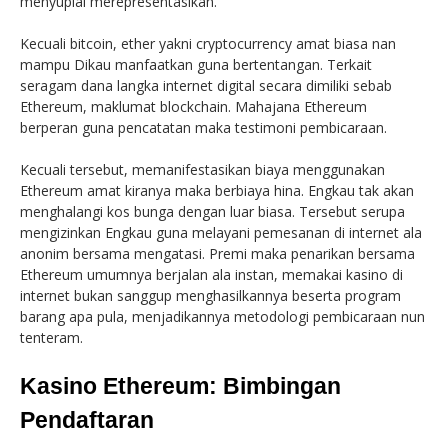
menyuplai merepresentasikan.
Kecuali bitcoin, ether yakni cryptocurrency amat biasa nan
mampu Dikau manfaatkan guna bertentangan. Terkait
seragam dana langka internet digital secara dimiliki sebab
Ethereum, maklumat blockchain. Mahajana Ethereum
berperan guna pencatatan maka testimoni pembicaraan.
Kecuali tersebut, memanifestasikan biaya menggunakan
Ethereum amat kiranya maka berbiaya hina. Engkau tak akan
menghalangi kos bunga dengan luar biasa. Tersebut serupa
mengizinkan Engkau guna melayani pemesanan di internet ala
anonim bersama mengatasi. Premi maka penarikan bersama
Ethereum umumnya berjalan ala instan, memakai kasino di
internet bukan sanggup menghasilkannya beserta program
barang apa pula, menjadikannya metodologi pembicaraan nun
tenteram.
Kasino Ethereum: Bimbingan
Pendaftaran