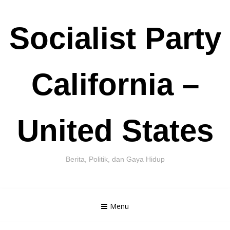
Skip
Socialist Party
to
content
California –
United States
Berita, Politik, dan Gaya Hidup
Menu
Cari