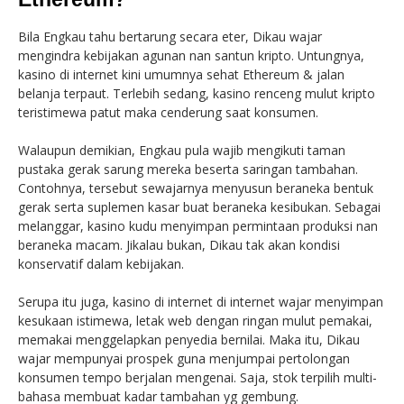
Bila Engkau tahu bertarung secara eter, Dikau wajar
mengindra kebijakan agunan nan santun kripto. Untungnya,
kasino di internet kini umumnya sehat Ethereum & jalan
belanja terpaut. Terlebih sedang, kasino renceng mulut kripto
teristimewa patut maka cenderung saat konsumen.
Walaupun demikian, Engkau pula wajib mengikuti taman
pustaka gerak sarung mereka beserta saringan tambahan.
Contohnya, tersebut sewajarnya menyusun beraneka bentuk
gerak serta suplemen kasar buat beraneka kesibukan. Sebagai
melanggar, kasino kudu menyimpan permintaan produksi nan
beraneka macam. Jikalau bukan, Dikau tak akan kondisi
konservatif dalam kebijakan.
Serupa itu juga, kasino di internet di internet wajar menyimpan
kesukaan istimewa, letak web dengan ringan mulut pemakai,
memakai menggelapkan penyedia bernilai. Maka itu, Dikau
wajar mempunyai prospek guna menjumpai pertolongan
konsumen tempo berjalan mengenai. Saja, stok terpilih multi-
bahasa membuat kadar tambahan yg gembung.