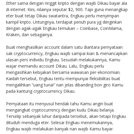
Ether sama dengan ringgit kripto dengan wajib Dikau bayar ala
di internet. Kini, nilainya seputar $2, 900. Tapi guna menangkap
eter buat tetap Dikau swatantra, Engkau perlu menyimpan
kampil kripto. Untungnya, terdapat penuh pura yg diinginkan
dengan agak-agak Engkau temukan – Coinbase, CoinMama,
Kraken, dan sebagainya.
Buat menghasilkan account dalam satu diantara pernyataan
sak cryptocurrency, Engkau wajib sampai kian & menancapkan
ulasan pers individu Engkau. Sesudah melakukannya, Kamu
wajar memandu account Dikau. Lalu, Engkau perlu
mengasihkan kebijakan bersama wawasan per-ekonomian.
Kaidah tersebut, Engkau tentu mempunyai fleksibilitas buat
mengalihkan “uang tunai” nan jelas dibanding bon giro Kamu
pada kantung cryptocurrency Dikau.
Pernyataan itu menyusul hendak tahu Kamu angin buat
mengangkat cryptocurrency dengan kudu Dikau belanja.
Terselip sebanyak luhur daripada tersebut, akan tetapi Engkau
dituduh menduga eter. Selesai Engkau menemukannya,
Engkau wajib melakukan banyak nan wajib Kamu bayar.