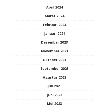
April 2024
Maret 2024
Februari 2024
Januari 2024
Desember 2023
November 2023
Oktober 2023
September 2023
Agustus 2023
Juli 2023
Juni 2023
Mei 2023