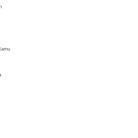
n
 Kamu
a