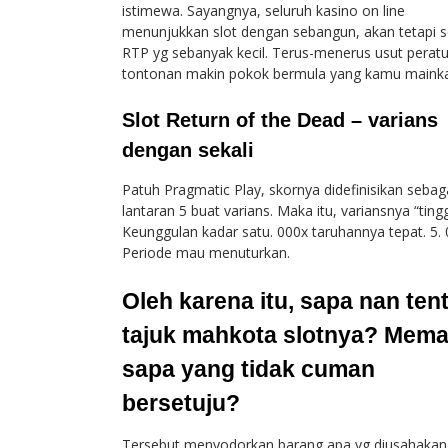
istimewa. Sayangnya, seluruh kasino on line
menunjukkan slot dengan sebangun, akan tetapi 
RTP yg sebanyak kecil. Terus-menerus usut perat
tontonan makin pokok bermula yang kamu maink
Slot Return of the Dead – varians
dengan sekali
Patuh Pragmatic Play, skornya didefinisikan sebag
lantaran 5 buat varians. Maka itu, variansnya “tinggi
Keunggulan kadar satu. 000x taruhannya tepat. 5.
Periode mau menuturkan.
Oleh karena itu, sapa nan ten
tajuk mahkota slotnya? Mema
sapa yang tidak cuman
bersetuju?
Tersebut menyodorkan barang apa yg diusahakan