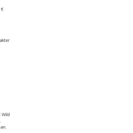
 €
akter
 Wild
.
san.