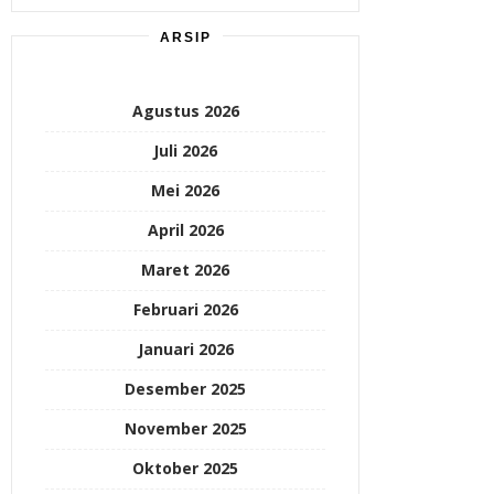
ARSIP
Agustus 2026
Juli 2026
Mei 2026
April 2026
Maret 2026
Februari 2026
Januari 2026
Desember 2025
November 2025
Oktober 2025