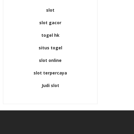
slot
slot gacor
togel hk
situs togel
slot online
slot terpercaya
Judi slot