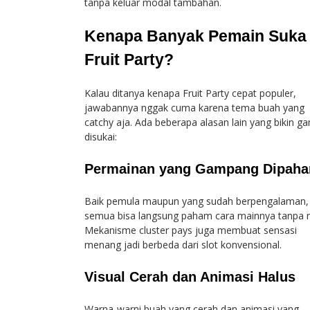
tanpa keluar modal tambahan.
Kenapa Banyak Pemain Suka
Fruit Party?
Kalau ditanya kenapa Fruit Party cepat populer,
jawabannya nggak cuma karena tema buah yang
catchy aja. Ada beberapa alasan lain yang bikin ga
disukai:
Permainan yang Gampang Dipaha
Baik pemula maupun yang sudah berpengalaman,
semua bisa langsung paham cara mainnya tanpa ri
Mekanisme cluster pays juga membuat sensasi
menang jadi berbeda dari slot konvensional.
Visual Cerah dan Animasi Halus
Warna-warni buah yang cerah dan animasi yang