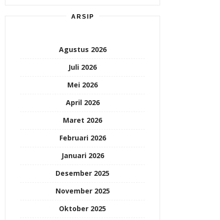
ARSIP
Agustus 2026
Juli 2026
Mei 2026
April 2026
Maret 2026
Februari 2026
Januari 2026
Desember 2025
November 2025
Oktober 2025