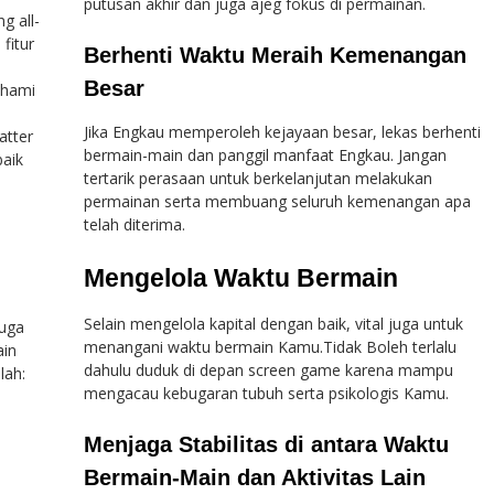
putusan akhir dan juga ajeg fokus di permainan.
g all-
fitur
Berhenti Waktu Meraih Kemenangan
Besar
ahami
Jika Engkau memperoleh kejayaan besar, lekas berhenti
atter
bermain-main dan panggil manfaat Engkau. Jangan
baik
tertarik perasaan untuk berkelanjutan melakukan
permainan serta membuang seluruh kemenangan apa
telah diterima.
Mengelola Waktu Bermain
Selain mengelola kapital dengan baik, vital juga untuk
juga
menangani waktu bermain Kamu.Tidak Boleh terlalu
ain
dahulu duduk di depan screen game karena mampu
lah:
mengacau kebugaran tubuh serta psikologis Kamu.
Menjaga Stabilitas di antara Waktu
Bermain-Main dan Aktivitas Lain