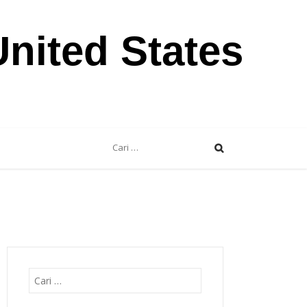
United States
Cari
untuk:
Cari
untuk: