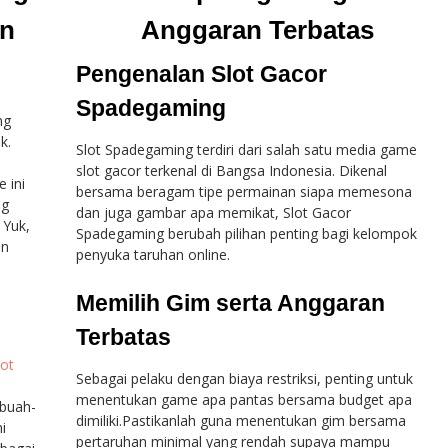
an
Anggaran Terbatas
Pengenalan Slot Gacor
Spadegaming
ng
k.
Slot Spadegaming terdiri dari salah satu media game
slot gacor terkenal di Bangsa Indonesia. Dikenal
 ini
bersama beragam tipe permainan siapa memesona
ng
dan juga gambar apa memikat, Slot Gacor
 Yuk,
Spadegaming berubah pilihan penting bagi kelompok
an
penyuka taruhan online.
Memilih Gim serta Anggaran
Terbatas
lot
Sebagai pelaku dengan biaya restriksi, penting untuk
menentukan game apa pantas bersama budget apa
 buah-
dimiliki.Pastikanlah guna menentukan gim bersama
i
pertaruhan minimal yang rendah supaya mampu