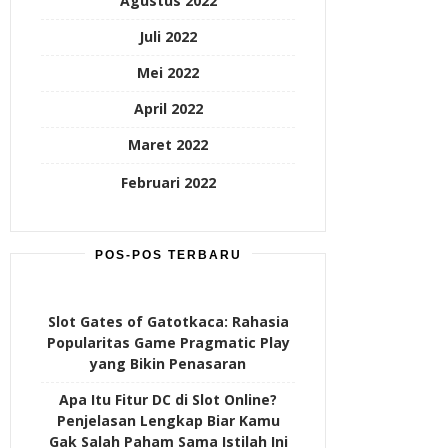
Agustus 2022
Juli 2022
Mei 2022
April 2022
Maret 2022
Februari 2022
POS-POS TERBARU
Slot Gates of Gatotkaca: Rahasia
Popularitas Game Pragmatic Play
yang Bikin Penasaran
Apa Itu Fitur DC di Slot Online?
Penjelasan Lengkap Biar Kamu
Gak Salah Paham Sama Istilah Ini