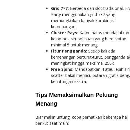
Grid 7×7:
Berbeda dari slot tradisional, Fru
Party menggunakan grid 7×7 yang
memungkinkan banyak kombinasi
kemenangan.
Cluster Pays:
Kamu harus mendapatkan
kelompok simbol buah yang berdekatan
minimal 5 untuk menang.
Fitur Pengganda:
Setiap kali ada
kemenangan berturut-turut, pengganda a
meningkat hingga maksimal 256x.
Free Spins:
Mendapatkan 4 atau lebih si
scatter bakal memicu putaran gratis deng
keuntungan ekstra.
Tips Memaksimalkan Peluang
Menang
Biar makin untung, coba perhatikan beberapa hal
berikut saat main: