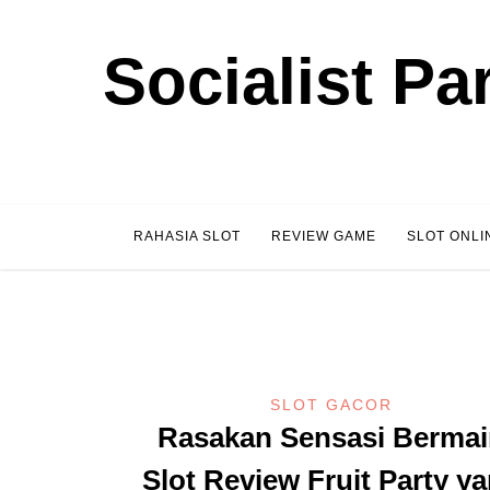
Skip
Socialist Pa
to
content
RAHASIA SLOT
REVIEW GAME
SLOT ONLI
SLOT GACOR
Rasakan Sensasi Berma
Slot Review Fruit Party y