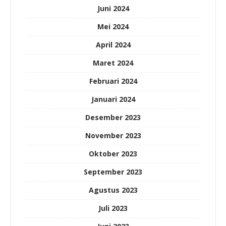
Juni 2024
Mei 2024
April 2024
Maret 2024
Februari 2024
Januari 2024
Desember 2023
November 2023
Oktober 2023
September 2023
Agustus 2023
Juli 2023