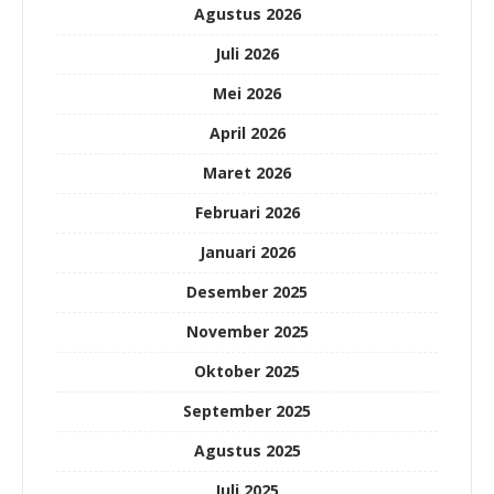
Agustus 2026
Juli 2026
Mei 2026
April 2026
Maret 2026
Februari 2026
Januari 2026
Desember 2025
November 2025
Oktober 2025
September 2025
Agustus 2025
Juli 2025