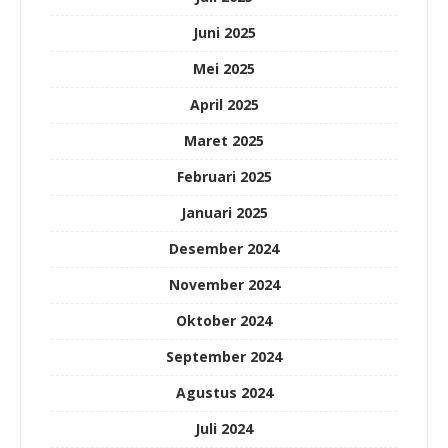
Juni 2025
Mei 2025
April 2025
Maret 2025
Februari 2025
Januari 2025
Desember 2024
November 2024
Oktober 2024
September 2024
Agustus 2024
Juli 2024