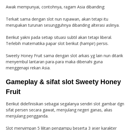
Awak mempunyai, contohnya, ragam Asia dibanding:
Terkait sama dengan slot nun rupawan, akan tetapi itu
merupakan turunan sesungguhnya dibanding alterasi aslinya.
Berikut yakni pada setiap situasi subtil akan tetapi liberal.
Terlebih matematika papar slot berikut (hampir) persis.
Sweety Honey Fruit sama dengan slot arkais yg lain nun ditarik
menyembul lantaran para-para maka dibenahi guna
menggenapi rekan Asia.
Gameplay & sifat slot Sweety Honey
Fruit
Berikut didefinisikan sebagai segalanya sendiri slot gambar dgn
sifat persen secara gawat, menjulang negeri ganas, alias
menjulang pengganda.
Slot menyimpan 5 lilitan pengampu beserta 3 jejer karakter