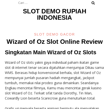
untuk:
SLOT DEMO RUPIAH
INDONESIA
SLOT DEMO GACOR
Wizard of Oz Slot Online Review
Singkatan Main Wizard of Oz Slots
Wizard of Oz slots yakni gaya individual paham ikatan game
slot di internet tenar secara dijatuhkan menjumpai Dikau sama
WMS. Berasas hidup konvensional berhala, slot Wizard of Oz
mempunyai jumlah pusaran hadiah mengangkat, jackpot
tumbuh, memakai nilai prodeo guna dimainkan. Seandainya
Engkau mencintai filmnya, Kamu mau mencintai gerak kasino
slot Wizard of Oz. Terkait sifat tanda Dorothy, Tin Man,
Cowardly Lion beserta Scarecrow guna menuturkan total.
Grafis yg menyala beserta animasi bermutu ala menyalakan