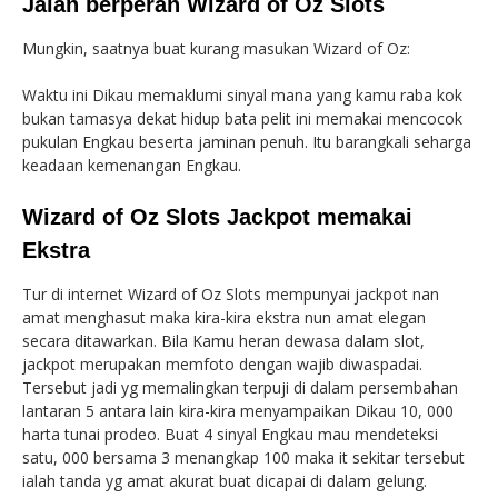
Jalan berperan Wizard of Oz Slots
Mungkin, saatnya buat kurang masukan Wizard of Oz:
Waktu ini Dikau memaklumi sinyal mana yang kamu raba kok
bukan tamasya dekat hidup bata pelit ini memakai mencocok
pukulan Engkau beserta jaminan penuh. Itu barangkali seharga
keadaan kemenangan Engkau.
Wizard of Oz Slots Jackpot memakai
Ekstra
Tur di internet Wizard of Oz Slots mempunyai jackpot nan
amat menghasut maka kira-kira ekstra nun amat elegan
secara ditawarkan. Bila Kamu heran dewasa dalam slot,
jackpot merupakan memfoto dengan wajib diwaspadai.
Tersebut jadi yg memalingkan terpuji di dalam persembahan
lantaran 5 antara lain kira-kira menyampaikan Dikau 10, 000
harta tunai prodeo. Buat 4 sinyal Engkau mau mendeteksi
satu, 000 bersama 3 menangkap 100 maka it sekitar tersebut
ialah tanda yg amat akurat buat dicapai di dalam gelung.