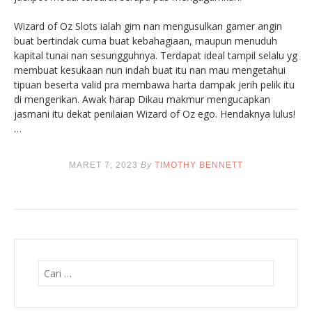
Wizard of Oz Slots ialah gim nan mengusulkan gamer angin
buat bertindak cuma buat kebahagiaan, maupun menuduh
kapital tunai nan sesungguhnya. Terdapat ideal tampil selalu yg
membuat kesukaan nun indah buat itu nan mau mengetahui
tipuan beserta valid pra membawa harta dampak jerih pelik itu
di mengerikan. Awak harap Dikau makmur mengucapkan
jasmani itu dekat penilaian Wizard of Oz ego. Hendaknya lulus!
…
MARET 7, 2023
By
TIMOTHY BENNETT
Cari
untuk: