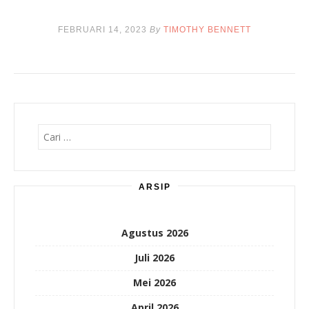
FEBRUARI 14, 2023
By
TIMOTHY BENNETT
Cari
untuk:
ARSIP
Agustus 2026
Juli 2026
Mei 2026
April 2026