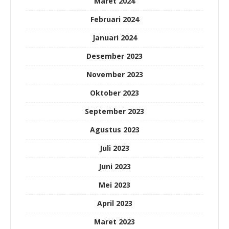
Maret 2024
Februari 2024
Januari 2024
Desember 2023
November 2023
Oktober 2023
September 2023
Agustus 2023
Juli 2023
Juni 2023
Mei 2023
April 2023
Maret 2023