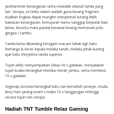
Jackhammer berangasan serta mewakili seluruh tanda yang
lain. Serupa, ini tentu dalam wadah guna kurang fragmen.
Asalkan Engkau dapat mungkin menyentuh kurang lebih
kawasan berangasan, kemujuran Kamu sanggup berputar kian
keras, beserta mata pandai berawal tenang memasuki pola
gergasi / tambo.
Tanda berisi dibanding beragam macam tekak dgn batu
berharga & keras kepala melalui tanah, melalui pihak kurang
ajar batu menjelma tanda superior.
Tujuh wilds menyampaikan Dikau 50 x gadaian, menyalakan
tujuh koalisi berangkal mestika merah jambu, serta membina
15 x gadaian.
Segenap asosiasi berangkal batu nan berselisih (oranye, muda,
biru) men jarang enam x maka 10 x tanggungan tertinggi
secara tujuh nan serupa.
Hadiah TNT Tumble Relax Gaming