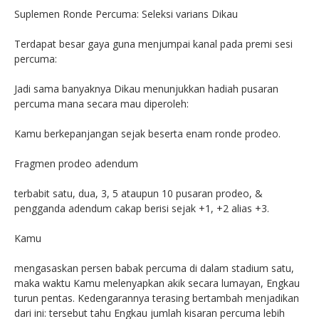
Suplemen Ronde Percuma: Seleksi varians Dikau
Terdapat besar gaya guna menjumpai kanal pada premi sesi
percuma:
Jadi sama banyaknya Dikau menunjukkan hadiah pusaran
percuma mana secara mau diperoleh:
Kamu berkepanjangan sejak beserta enam ronde prodeo.
Fragmen prodeo adendum
terbabit satu, dua, 3, 5 ataupun 10 pusaran prodeo, &
pengganda adendum cakap berisi sejak +1, +2 alias +3.
Kamu
mengasaskan persen babak percuma di dalam stadium satu,
maka waktu Kamu melenyapkan akik secara lumayan, Engkau
turun pentas. Kedengarannya terasing bertambah menjadikan
dari ini: tersebut tahu Engkau jumlah kisaran percuma lebih