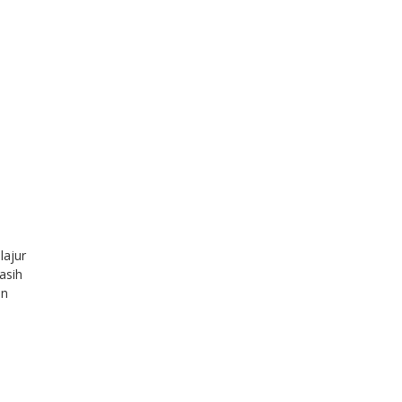
lajur
asih
an