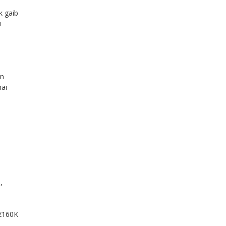
 gaib
u
an
ai
,
$€160K