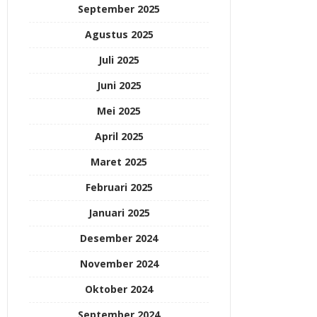
September 2025
Agustus 2025
Juli 2025
Juni 2025
Mei 2025
April 2025
Maret 2025
Februari 2025
Januari 2025
Desember 2024
November 2024
Oktober 2024
September 2024