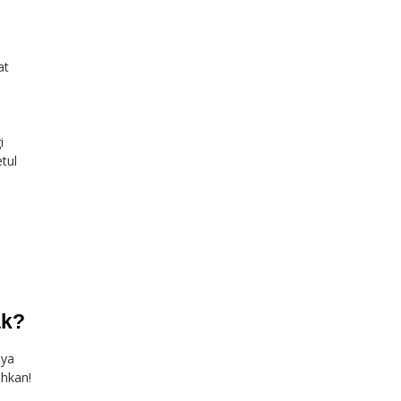
at
i
tul
ak?
nya
ahkan!