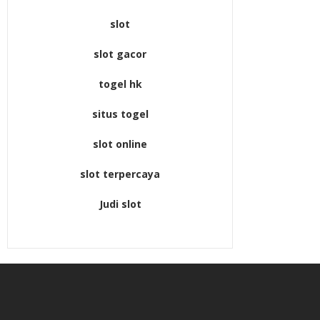
slot
slot gacor
togel hk
situs togel
slot online
slot terpercaya
Judi slot