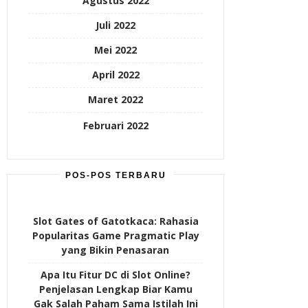
Agustus 2022
Juli 2022
Mei 2022
April 2022
Maret 2022
Februari 2022
POS-POS TERBARU
Slot Gates of Gatotkaca: Rahasia
Popularitas Game Pragmatic Play
yang Bikin Penasaran
Apa Itu Fitur DC di Slot Online?
Penjelasan Lengkap Biar Kamu
Gak Salah Paham Sama Istilah Ini