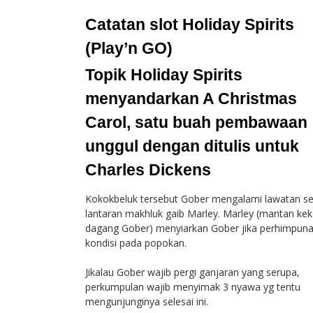
Catatan slot Holiday Spirits
(Play’n GO)
Topik Holiday Spirits
menyandarkan A Christmas
Carol, satu buah pembawaan
unggul dengan ditulis untuk
Charles Dickens
Kokokbeluk tersebut Gober mengalami lawatan se
lantaran makhluk gaib Marley. Marley (mantan kek
dagang Gober) menyiarkan Gober jika perhimpun
kondisi pada popokan.
Jikalau Gober wajib pergi ganjaran yang serupa,
perkumpulan wajib menyimak 3 nyawa yg tentu
mengunjunginya selesai ini.