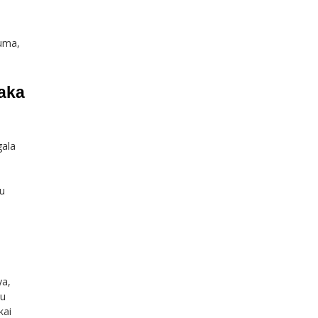
cuma,
aka
gala
mu
ya,
pu
kai