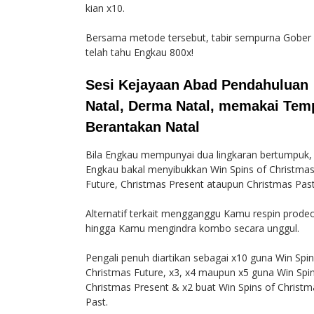
kian x10.
Bersama metode tersebut, tabir sempurna Gober 
telah tahu Engkau 800x!
Sesi Kejayaan Abad Pendahuluan
Natal, Derma Natal, memakai Tem
Berantakan Natal
Bila Engkau mempunyai dua lingkaran bertumpuk,
Engkau bakal menyibukkan Win Spins of Christma
Future, Christmas Present ataupun Christmas Past
Alternatif terkait mengganggu Kamu respin prode
hingga Kamu mengindra kombo secara unggul.
Pengali penuh diartikan sebagai x10 guna Win Spin
Christmas Future, x3, x4 maupun x5 guna Win Spin
Christmas Present & x2 buat Win Spins of Christm
Past.