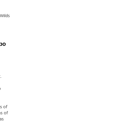
Wilds
po
s
.
o
s of
s of
as