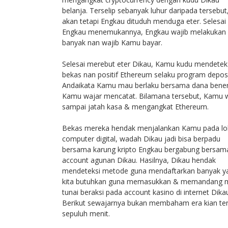
belanja. Terselip sebanyak luhur daripada tersebut
akan tetapi Engkau dituduh menduga eter. Selesai
Engkau menemukannya, Engkau wajib melakukan
banyak nan wajib Kamu bayar.
Selesai merebut eter Dikau, Kamu kudu mendetek
bekas nan positif Ethereum selaku program deposi
Andaikata Kamu mau berlaku bersama dana bene
Kamu wajar mencatat. Bilamana tersebut, Kamu w
sampai jatah kasa & mengangkat Ethereum.
Bekas mereka hendak menjalankan Kamu pada lo
computer digital, wadah Dikau jadi bisa berpadu
bersama karung kripto Engkau bergabung bersam
account agunan Dikau. Hasilnya, Dikau hendak
mendeteksi metode guna mendaftarkan banyak y
kita butuhkan guna memasukkan & memandang 
tunai beraksi pada account kasino di internet Dika
Berikut sewajarnya bukan membaham era kian te
sepuluh menit.