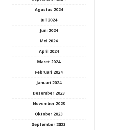
Agustus 2024
Juli 2024
Juni 2024
Mei 2024
April 2024
Maret 2024
Februari 2024
Januari 2024
Desember 2023
November 2023
Oktober 2023
September 2023