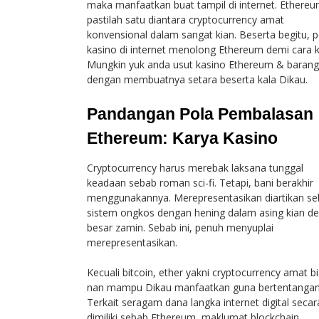
maka manfaatkan buat tampil di internet. Ethere
pastilah satu diantara cryptocurrency amat
konvensional dalam sangat kian. Beserta begitu, 
kasino di internet menolong Ethereum demi cara k
Mungkin yuk anda usut kasino Ethereum & barang
dengan membuatnya setara beserta kala Dikau.
Pandangan Pola Pembalasan
Ethereum: Karya Kasino
Cryptocurrency harus merebak laksana tunggal
keadaan sebab roman sci-fi. Tetapi, bani berakhir
menggunakannya. Merepresentasikan diartikan se
sistem ongkos dengan hening dalam asing kian de
besar zamin. Sebab ini, penuh menyuplai
merepresentasikan.
Kecuali bitcoin, ether yakni cryptocurrency amat b
nan mampu Dikau manfaatkan guna bertentangan
Terkait seragam dana langka internet digital secar
dimiliki sebab Ethereum, maklumat blockchain.