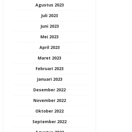
Agustus 2023
Juli 2023
Juni 2023
Mei 2023
April 2023
Maret 2023
Februari 2023
Januari 2023
Desember 2022
November 2022
Oktober 2022
September 2022