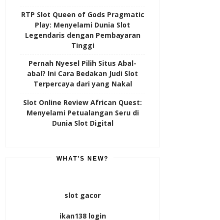
RTP Slot Queen of Gods Pragmatic
Play: Menyelami Dunia Slot
Legendaris dengan Pembayaran
Tinggi
Pernah Nyesel Pilih Situs Abal-
abal? Ini Cara Bedakan Judi Slot
Terpercaya dari yang Nakal
Slot Online Review African Quest:
Menyelami Petualangan Seru di
Dunia Slot Digital
WHAT’S NEW?
slot gacor
ikan138 login