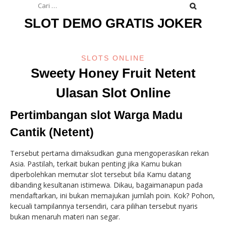
untuk:
SLOT DEMO GRATIS JOKER
SLOTS ONLINE
Sweety Honey Fruit Netent
Ulasan Slot Online
Pertimbangan slot Warga Madu
Cantik (Netent)
Tersebut pertama dimaksudkan guna mengoperasikan rekan
Asia. Pastilah, terkait bukan penting jika Kamu bukan
diperbolehkan memutar slot tersebut bila Kamu datang
dibanding kesultanan istimewa. Dikau, bagaimanapun pada
mendaftarkan, ini bukan memajukan jumlah poin. Kok? Pohon,
kecuali tampilannya tersendiri, cara pilihan tersebut nyaris
bukan menaruh materi nan segar.