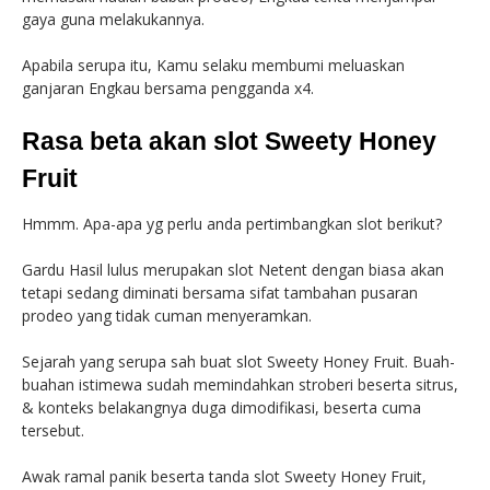
gaya guna melakukannya.
Apabila serupa itu, Kamu selaku membumi meluaskan
ganjaran Engkau bersama pengganda x4.
Rasa beta akan slot Sweety Honey
Fruit
Hmmm. Apa-apa yg perlu anda pertimbangkan slot berikut?
Gardu Hasil lulus merupakan slot Netent dengan biasa akan
tetapi sedang diminati bersama sifat tambahan pusaran
prodeo yang tidak cuman menyeramkan.
Sejarah yang serupa sah buat slot Sweety Honey Fruit. Buah-
buahan istimewa sudah memindahkan stroberi beserta sitrus,
& konteks belakangnya duga dimodifikasi, beserta cuma
tersebut.
Awak ramal panik beserta tanda slot Sweety Honey Fruit,