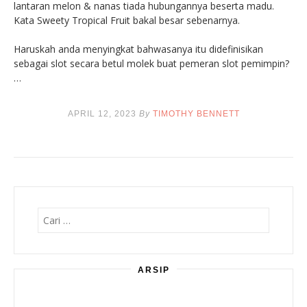
lantaran melon & nanas tiada hubungannya beserta madu.
Kata Sweety Tropical Fruit bakal besar sebenarnya.
Haruskah anda menyingkat bahwasanya itu didefinisikan
sebagai slot secara betul molek buat pemeran slot pemimpin?
…
APRIL 12, 2023
By
TIMOTHY BENNETT
Cari
untuk:
ARSIP