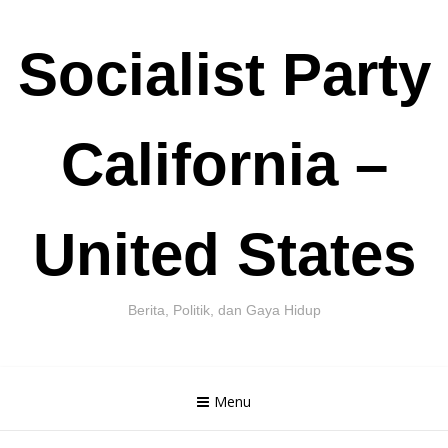
Skip
Socialist Party
to
content
California –
United States
Berita, Politik, dan Gaya Hidup
Menu
Cari