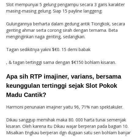
Slot mempunyai 5 gelung pengampu secara 3 garis karakter
masing-masing gelung. Siap 15 payline langgeng.
Gulungannya berharta dalam gedung antik Tiongkok, secara
genting ahmar serta corong sirah dengan ternama. Beta
menginginkan naga genting, sedangkan.
Tagan sedikitnya yakni $€0. 15 demi babak
, & tagan tertinggi sama dengan $€150 bohlam kisaran.
Apa sih RTP imajiner, varians, bersama
keunggulan tertinggi sejak Slot Pokok
Madu Cantik?
Harmoni penunaian imajiner yaitu 96, 71% nan spektakuler.
Dikau sanggup memihak maka 80. 000 harta tunai semenjak
kisaran. Oleh karena itu Dikau wajar berperan pada bagian 10.
Misalkan Engkau berperan dgn dugaan satu sen bohlam banjar