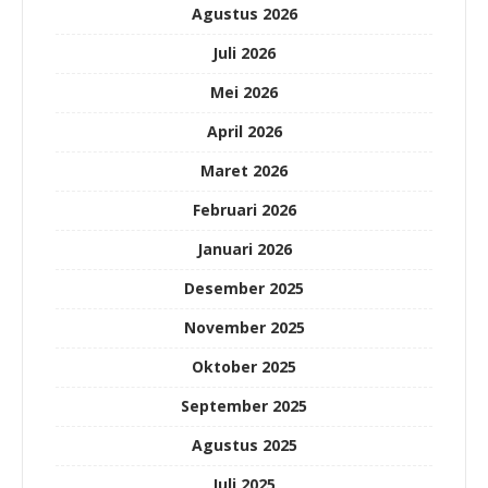
Agustus 2026
Juli 2026
Mei 2026
April 2026
Maret 2026
Februari 2026
Januari 2026
Desember 2025
November 2025
Oktober 2025
September 2025
Agustus 2025
Juli 2025