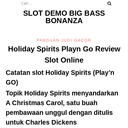
untuk:
SLOT DEMO BIG BASS
BONANZA
PANDUAN JUDI GACOR
Holiday Spirits Playn Go Review
Slot Online
Catatan slot Holiday Spirits (Play’n
GO)
Topik Holiday Spirits menyandarkan
A Christmas Carol, satu buah
pembawaan unggul dengan ditulis
untuk Charles Dickens