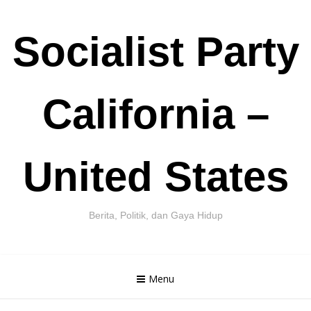
Skip
Socialist Party
to
content
California –
United States
Berita, Politik, dan Gaya Hidup
Menu
Cari