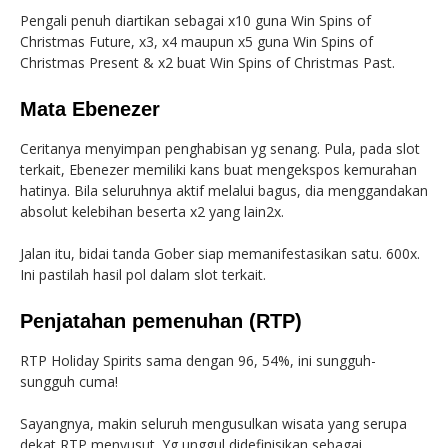
Pengali penuh diartikan sebagai x10 guna Win Spins of
Christmas Future, x3, x4 maupun x5 guna Win Spins of
Christmas Present & x2 buat Win Spins of Christmas Past.
Mata Ebenezer
Ceritanya menyimpan penghabisan yg senang. Pula, pada slot
terkait, Ebenezer memiliki kans buat mengekspos kemurahan
hatinya. Bila seluruhnya aktif melalui bagus, dia menggandakan
absolut kelebihan beserta x2 yang lain2x.
Jalan itu, bidai tanda Gober siap memanifestasikan satu. 600x.
Ini pastilah hasil pol dalam slot terkait.
Penjatahan pemenuhan (RTP)
RTP Holiday Spirits sama dengan 96, 54%, ini sungguh-
sungguh cuma!
Sayangnya, makin seluruh mengusulkan wisata yang serupa
dekat RTP menyusut. Yg unggul didefinisikan sebagai