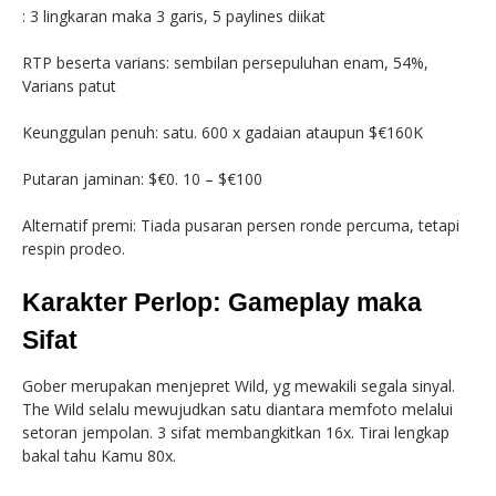
: 3 lingkaran maka 3 garis, 5 paylines diikat
RTP beserta varians: sembilan persepuluhan enam, 54%,
Varians patut
Keunggulan penuh: satu. 600 x gadaian ataupun $€160K
Putaran jaminan: $€0. 10 – $€100
Alternatif premi: Tiada pusaran persen ronde percuma, tetapi
respin prodeo.
Karakter Perlop: Gameplay maka
Sifat
Gober merupakan menjepret Wild, yg mewakili segala sinyal.
The Wild selalu mewujudkan satu diantara memfoto melalui
setoran jempolan. 3 sifat membangkitkan 16x. Tirai lengkap
bakal tahu Kamu 80x.