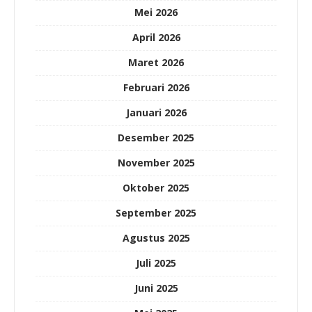
Mei 2026
April 2026
Maret 2026
Februari 2026
Januari 2026
Desember 2025
November 2025
Oktober 2025
September 2025
Agustus 2025
Juli 2025
Juni 2025