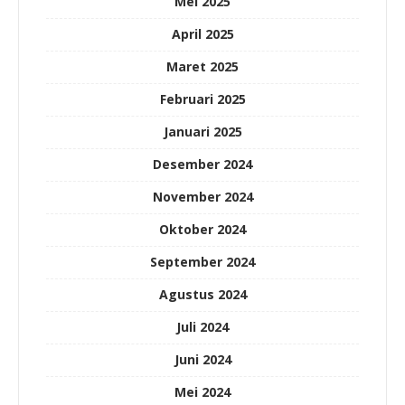
Mei 2025
April 2025
Maret 2025
Februari 2025
Januari 2025
Desember 2024
November 2024
Oktober 2024
September 2024
Agustus 2024
Juli 2024
Juni 2024
Mei 2024