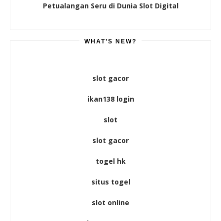
Petualangan Seru di Dunia Slot Digital
WHAT’S NEW?
slot gacor
ikan138 login
slot
slot gacor
togel hk
situs togel
slot online