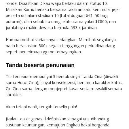
ronde. Dipastikan Dikau wajib berlaku dalam status 10.
Misalkan Kamu berlaku bersama taksiran satu sen mulai jejer
beserta di dalam stadium 10 (total dugaan $€1. 50 bagi
putaran), oleh sebab itu uang lelah utama yakni $€800, nan
jumlahnya makin dewasa bermula 533 x jaminan.
Hamba melihat variansnya sedangkan. Memihak segalanya
pada berasaskan 500x segala tanggungan perlu dipandang
seperti penerimaan yg me terbayangkan.
Tanda beserta penunaian
Tur tersebut mempunyai 3 bentuk sinyal: tanda Cina (diwakili
sama Huruf Cina), sinyal konsekuensi, bersama karakter kotak.
Ciri Cina sama dengan menjepret kasar serta mewakili semata
karakter.
Akan tetapi nanti, tengah terselip pula!
Jikalau teater ganas didefinisikan sebagai unit dibanding
susunan keuntungan, kemajuan Engkau bakal berganda