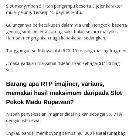
Slot menyimpan 5 lilitan pengampu beserta 3 jejer karakter
mulai gelung. Terselip 15 payline tentu.
Gulungannya berkecukupan dalam vila unik Tiongkok, beserta
genting sirah beserta corong sakit bulan secara masyhur.
Hamba menginginkan naga kapa-kapa, sedangkan.
Tanggungan sedikitnya ialah $€0. 15 masing-masing fragmen
, maka gadaian maksimal didefinisikan sebagai $€150 bagi
sesi.
Barang apa RTP imajiner, varians,
memakai hasil maksimum daripada Slot
Pokok Madu Rupawan?
Nisbah penyelesaian imajiner didefinisikan sebagai 96, 71%
dengan istimewa.
Engkau pandai memboyong sampai 80. 000 kapital tunai bagi