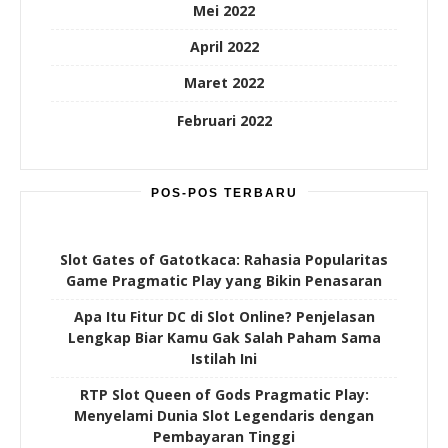
Mei 2022
April 2022
Maret 2022
Februari 2022
POS-POS TERBARU
Slot Gates of Gatotkaca: Rahasia Popularitas
Game Pragmatic Play yang Bikin Penasaran
Apa Itu Fitur DC di Slot Online? Penjelasan
Lengkap Biar Kamu Gak Salah Paham Sama
Istilah Ini
RTP Slot Queen of Gods Pragmatic Play:
Menyelami Dunia Slot Legendaris dengan
Pembayaran Tinggi