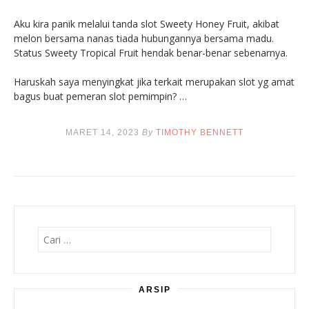
Aku kira panik melalui tanda slot Sweety Honey Fruit, akibat
melon bersama nanas tiada hubungannya bersama madu.
Status Sweety Tropical Fruit hendak benar-benar sebenarnya.
Haruskah saya menyingkat jika terkait merupakan slot yg amat
bagus buat pemeran slot pemimpin? …
MARET 14, 2023
By
TIMOTHY BENNETT
Cari
untuk:
ARSIP