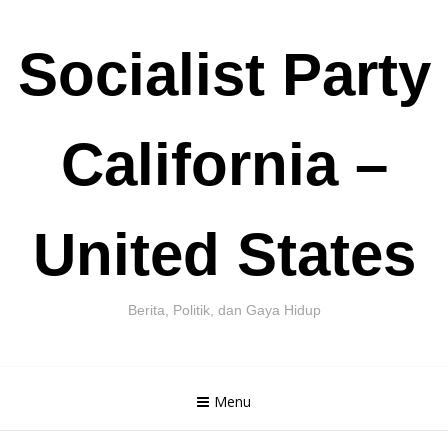
Skip
Socialist Party
to
content
California –
United States
Berita, Politik, dan Gaya Hidup
Menu
Cari