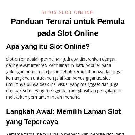
SITUS SLOT ONLINE
Panduan Terurai untuk Pemula
pada Slot Online
Apa yang itu Slot Online?
Slot onlen adalah permainan judi apa diperankan dengan
daring lewat internet. Permainan ini satu populer pada
golongan pemain perjudian sebab kemudahannya dan juga
kemungkinan untuk mengalahkan bonus gigantic. slot
umumnya punya deskripsi visual yang menggaet dan juga
dampak suara yang menggoda, menghasilkan pengalaman
melakukan permainan makin menarik.
Langkah Awal: Memilih Laman Slot
yang Tepercaya
Pertama-tama, pemula wajib menentukan website slot yang