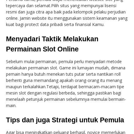
tepercaya dan selamat.Pilih situs yang mempunyai lisensi
resmi dan juga citra apa baik pada kelompok pelaku perjudian
online. Jamin website itu menggunakan sistem keamanan yang
kuat bagi protect data pribadi serta finansial Kamu.
Menyadari Taktik Melakukan
Permainan Slot Online
Sebelum mulai permainan, pemula perlu menyadari metode
melakukan permainan slot. Game ini lumayan mudah, dimana
pemain hanya butuh menekan tuts putar serta nantikan roll
berhenti guna memandang apakah orang-orang itu menang
maupun terkalahkan.Tetapi, terdapat bermacam-macam tipe
mesin slot dengan regulasi berbeda, sehingga pastikan bagi
menelaah petunjuk permainan sebelumnya memulai bermain-
main.
Tips dan juga Strategi untuk Pemula
Agar bisa meningkatkan peluang berhasil, novice memerlukan