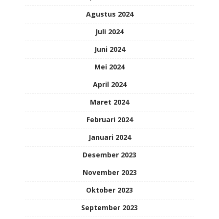
Agustus 2024
Juli 2024
Juni 2024
Mei 2024
April 2024
Maret 2024
Februari 2024
Januari 2024
Desember 2023
November 2023
Oktober 2023
September 2023