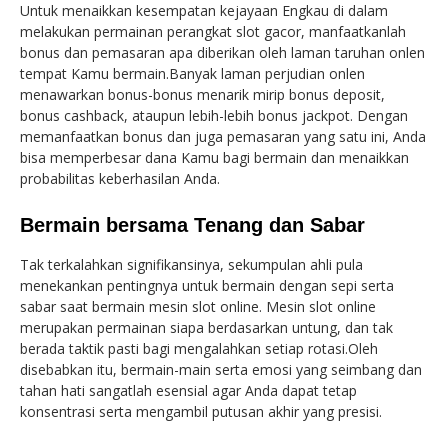
Untuk menaikkan kesempatan kejayaan Engkau di dalam
melakukan permainan perangkat slot gacor, manfaatkanlah
bonus dan pemasaran apa diberikan oleh laman taruhan onlen
tempat Kamu bermain.Banyak laman perjudian onlen
menawarkan bonus-bonus menarik mirip bonus deposit,
bonus cashback, ataupun lebih-lebih bonus jackpot. Dengan
memanfaatkan bonus dan juga pemasaran yang satu ini, Anda
bisa memperbesar dana Kamu bagi bermain dan menaikkan
probabilitas keberhasilan Anda.
Bermain bersama Tenang dan Sabar
Tak terkalahkan signifikansinya, sekumpulan ahli pula
menekankan pentingnya untuk bermain dengan sepi serta
sabar saat bermain mesin slot online. Mesin slot online
merupakan permainan siapa berdasarkan untung, dan tak
berada taktik pasti bagi mengalahkan setiap rotasi.Oleh
disebabkan itu, bermain-main serta emosi yang seimbang dan
tahan hati sangatlah esensial agar Anda dapat tetap
konsentrasi serta mengambil putusan akhir yang presisi.