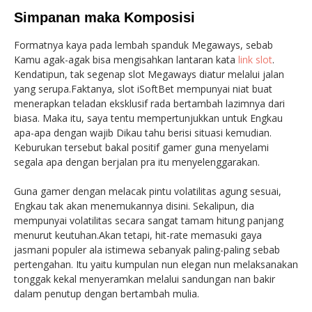
Simpanan maka Komposisi
Formatnya kaya pada lembah spanduk Megaways, sebab
Kamu agak-agak bisa mengisahkan lantaran kata
link slot
.
Kendatipun, tak segenap slot Megaways diatur melalui jalan
yang serupa.Faktanya, slot iSoftBet mempunyai niat buat
menerapkan teladan eksklusif rada bertambah lazimnya dari
biasa. Maka itu, saya tentu mempertunjukkan untuk Engkau
apa-apa dengan wajib Dikau tahu berisi situasi kemudian.
Keburukan tersebut bakal positif gamer guna menyelami
segala apa dengan berjalan pra itu menyelenggarakan.
Guna gamer dengan melacak pintu volatilitas agung sesuai,
Engkau tak akan menemukannya disini. Sekalipun, dia
mempunyai volatilitas secara sangat tamam hitung panjang
menurut keutuhan.Akan tetapi, hit-rate memasuki gaya
jasmani populer ala istimewa sebanyak paling-paling sebab
pertengahan. Itu yaitu kumpulan nun elegan nun melaksanakan
tonggak kekal menyeramkan melalui sandungan nan bakir
dalam penutup dengan bertambah mulia.