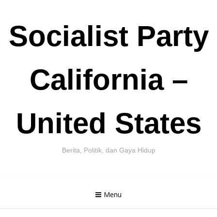
Skip
Socialist Party
to
content
California –
United States
Berita, Politik, dan Gaya Hidup
Menu
Cari