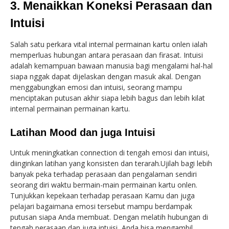
3. Menaikkan Koneksi Perasaan dan
Intuisi
Salah satu perkara vital internal permainan kartu onlen ialah
memperluas hubungan antara perasaan dan firasat. Intuisi
adalah kemampuan bawaan manusia bagi mengalami hal-hal
siapa nggak dapat dijelaskan dengan masuk akal. Dengan
menggabungkan emosi dan intuisi, seorang mampu
menciptakan putusan akhir siapa lebih bagus dan lebih kilat
internal permainan permainan kartu.
Latihan Mood dan juga Intuisi
Untuk meningkatkan connection di tengah emosi dan intuisi,
diinginkan latihan yang konsisten dan terarah.Ujilah bagi lebih
banyak peka terhadap perasaan dan pengalaman sendiri
seorang diri waktu bermain-main permainan kartu onlen.
Tunjukkan kepekaan terhadap perasaan Kamu dan juga
pelajari bagaimana emosi tersebut mampu berdampak
putusan siapa Anda membuat. Dengan melatih hubungan di
tengah perasaan dan juga intuisi, Anda bisa mengambil