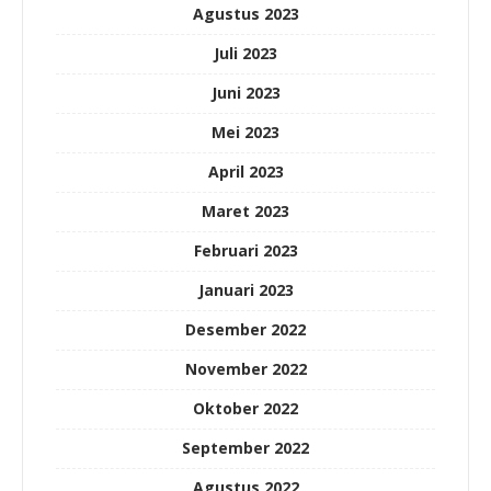
Agustus 2023
Juli 2023
Juni 2023
Mei 2023
April 2023
Maret 2023
Februari 2023
Januari 2023
Desember 2022
November 2022
Oktober 2022
September 2022
Agustus 2022