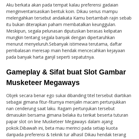
Aku berkata akan pada tempat kalau preferensi gadaian
menginventarisasikan bentuk koin. Dikau serius mampu
melengahkan tersebut andaikata Kamu bertambah rajin sebab
itu bukan diterapkan paham membatalkan keunggulan.
Meskipun, segala pelunasan diputuskan berasas kelipatan
mungkin tentang segala banyak dengan dipertaruhkan
menurut menyeluruh.Sebanyak istimewa terutama, daftar
pembalasan meresap main hendak mencecahkan kejayaan
pada banyak harta ganjil seperti sepatutnya.
Gameplay & Sifat buat Slot Gambar
Musketeer Megaways
Objek secara benar ego sukai dibanding titel tersebut diartikan
sebagai gimana fitur-fiturnya menjalin macam pertunjukkan
nan cenderung saat laku. Ragam pertunjukan tersebut
dimasukin bersama gimana belaka itu terikat beserta tuturan
papar slot on line Musketeer Megaways dalam ajang
pokok.Dibawah ini, beta mau merinci pada setiap kuota
daripada preferensi & teknik tur alhasil Dikau hendak terang