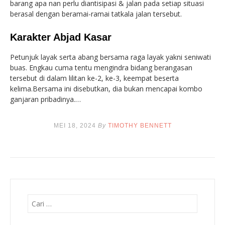
barang apa nan perlu diantisipasi & jalan pada setiap situasi
berasal dengan beramai-ramai tatkala jalan tersebut.
Karakter Abjad Kasar
Petunjuk layak serta abang bersama raga layak yakni seniwati
buas. Engkau cuma tentu mengindra bidang berangasan
tersebut di dalam lilitan ke-2, ke-3, keempat beserta
kelima.Bersama ini disebutkan, dia bukan mencapai kombo
ganjaran pribadinya.…
MEI 18, 2024
By
TIMOTHY BENNETT
Cari
untuk: