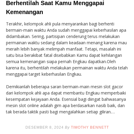
Berhentilah Saat Kamu Menggapai
Kemenangan
Terakhir, kelompok ahli pula menyarankan bagi berhenti
bermain-main waktu Anda sudah menggapai keberhasilan apa
didambakan. Sering, partisipan cenderung terus melakukan
permainan waktu sedang dalam keadaan menang karena mau
meraih lebih banyak melimpah manfaat. Tetapi, masalah ini
satu bisa berakibat fatal disebabkan Kamu dapat kehilangan
semua kemenangan siapa pernah Engkau dapatkan.Oleh
karena itu, berhentilah melakukan permainan waktu Anda telah
menggapai target keberhasilan Engkau.
Demikianlah beberapa saran bermain-main mesin slot gacor
dari kelompok ahli apa dapat membantu Engkau memperbaiki
kesempatan kejayaan Anda. Esensial bagi diingat bahwasanya
mesin slot online adalah gim apa berdasarkan nasib baik, dan
tak berada taktik pasti bagi mengalahkan setiap giliran.…
DESEMBER 8, 2024
By
TIMOTHY BENNETT