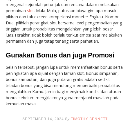
mengenal sejumlah petunjuk dan rencana dalam melakukan
permainan
slot
. Mula-Mula, putuskan biaya gim apa masuk
pikiran dan tak exceed kompetensi moneter Engkau. Nomor
Dua, pilihlah perangkat slot bersama level pengembalian yang
tinggian untuk probabilitas mengalahkan yang lebih besar
luas.Terakhir, tidak boleh terlalu terikut emosi saat melakukan
permainan dan juga tetap tenang serta perhatian.
Gunakan Bonus dan juga Promosi
Selain tersebut, jangan lupa untuk memanfaatkan bonus serta
peningkatan apa dijual dengan laman slot. Bonus simpanan,
bonus sambutan, dan juga putaran gratis adalah sedikit
teladan bonus yang bisa menolong memperbaiki probabilitas
mengalahkan Kamu. Jamin bagi menyimak kondisi dan aturan
bonus sebelum mengklaimnya guna menjauhi masalah pada
kemudian masa.…
SEPTEMBER 14, 2024
By
TIMOTHY BENNETT