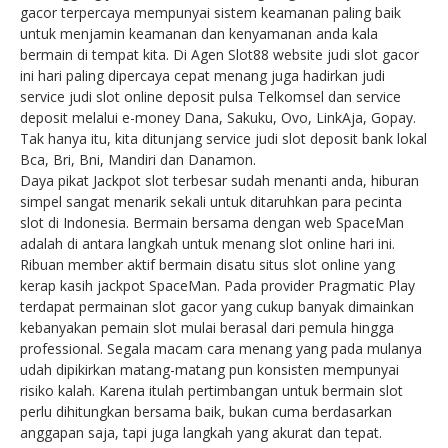
gacor terpercaya mempunyai sistem keamanan paling baik
untuk menjamin keamanan dan kenyamanan anda kala
bermain di tempat kita. Di Agen Slot88 website judi slot gacor
ini hari paling dipercaya cepat menang juga hadirkan judi
service judi slot online deposit pulsa Telkomsel dan service
deposit melalui e-money Dana, Sakuku, Ovo, LinkAja, Gopay.
Tak hanya itu, kita ditunjang service judi slot deposit bank lokal
Bca, Bri, Bni, Mandiri dan Danamon.
Daya pikat Jackpot slot terbesar sudah menanti anda, hiburan
simpel sangat menarik sekali untuk ditaruhkan para pecinta
slot di Indonesia. Bermain bersama dengan web SpaceMan
adalah di antara langkah untuk menang slot online hari ini.
Ribuan member aktif bermain disatu situs slot online yang
kerap kasih jackpot SpaceMan. Pada provider Pragmatic Play
terdapat permainan slot gacor yang cukup banyak dimainkan
kebanyakan pemain slot mulai berasal dari pemula hingga
professional. Segala macam cara menang yang pada mulanya
udah dipikirkan matang-matang pun konsisten mempunyai
risiko kalah. Karena itulah pertimbangan untuk bermain slot
perlu dihitungkan bersama baik, bukan cuma berdasarkan
anggapan saja, tapi juga langkah yang akurat dan tepat.