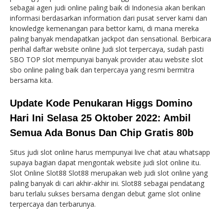
sebagai agen judi online paling baik di Indonesia akan berikan
informasi berdasarkan information dari pusat server kami dan
knowledge kemenangan para bettor kami, di mana mereka
paling banyak mendapatkan jackpot dan sensational. Berbicara
perihal daftar website online Judi slot terpercaya, sudah pasti
SBO TOP slot mempunyai banyak provider atau website slot
sbo online paling baik dan terpercaya yang resmi bermitra
bersama kita.
Update Kode Penukaran Higgs Domino
Hari Ini Selasa 25 Oktober 2022: Ambil
Semua Ada Bonus Dan Chip Gratis 80b
Situs judi slot online harus mempunyai live chat atau whatsapp
supaya bagian dapat mengontak website judi slot online itu.
Slot Online Slot88 Slot88 merupakan web judi slot online yang
paling banyak di cari akhir-akhir ini. Slot88 sebagai pendatang
baru terlalu sukses bersama dengan debut game slot online
terpercaya dan terbarunya.