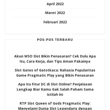
April 2022
Maret 2022
Februari 2022
POS-POS TERBARU
Akun WSO Slot Bikin Penasaran? Cek Dulu Apa
Itu, Cara Kerja, dan Tips Aman Pakainya
Slot Gates of Gatotkaca: Rahasia Popularitas
Game Pragmatic Play yang Bikin Penasaran
Apa Itu Fitur DC di Slot Online? Penjelasan
Lengkap Biar Kamu Gak Salah Paham Sama
Istilah Ini
RTP Slot Queen of Gods Pragmatic Play:
Menyelami Dunia Slot Legendaris dengan