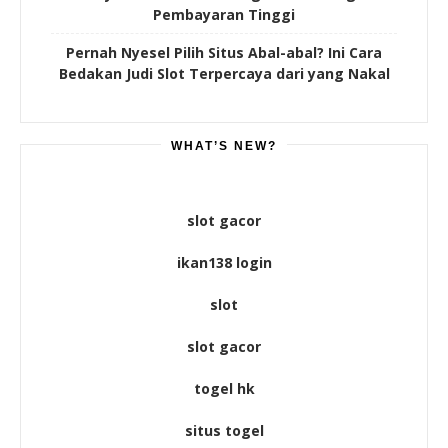
Pembayaran Tinggi
Pernah Nyesel Pilih Situs Abal-abal? Ini Cara
Bedakan Judi Slot Terpercaya dari yang Nakal
WHAT’S NEW?
slot gacor
ikan138 login
slot
slot gacor
togel hk
situs togel