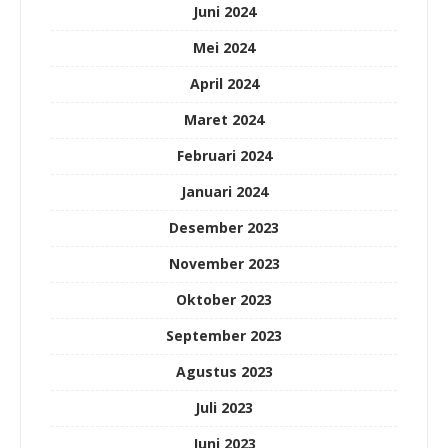
Juni 2024
Mei 2024
April 2024
Maret 2024
Februari 2024
Januari 2024
Desember 2023
November 2023
Oktober 2023
September 2023
Agustus 2023
Juli 2023
Juni 2023