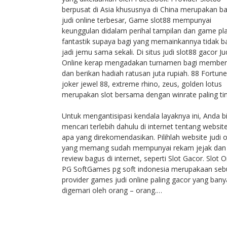
berpusat di Asia khususnya di China merupakan b
judi online terbesar, Game slot88 mempunyai
keunggulan didalam perihal tampilan dan game pl
fantastik supaya bagi yang memainkannya tidak b
jadi jemu sama sekali. Di situs judi slot88 gacor Ju
Online kerap mengadakan turnamen bagi membe
dan berikan hadiah ratusan juta rupiah. 88 Fortune
joker jewel 88, extreme rhino, zeus, golden lotus
merupakan slot bersama dengan winrate paling tin
Untuk mengantisipasi kendala layaknya ini, Anda b
mencari terlebih dahulu di internet tentang website
apa yang direkomendasikan. Pilihlah website judi o
yang memang sudah mempunyai rekam jejak dan
review bagus di internet, seperti Slot Gacor. Slot O
PG SoftGames pg soft indonesia merupakaan se
provider games judi online paling gacor yang bany
digemari oleh orang – orang.…