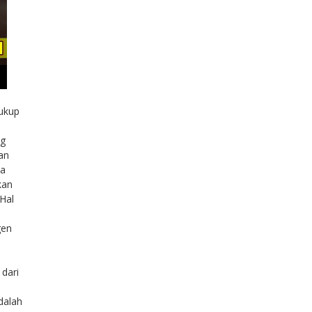
cukup
ng
an
da
kan
Hal
gen
 dari
dalah