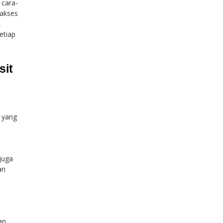
 cara-
iakses
,
etiap
sit
 yang
juga
an
an