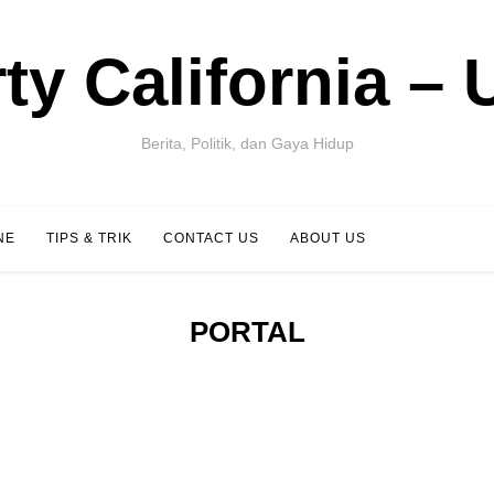
rty California – 
Berita, Politik, dan Gaya Hidup
NE
TIPS & TRIK
CONTACT US
ABOUT US
PORTAL