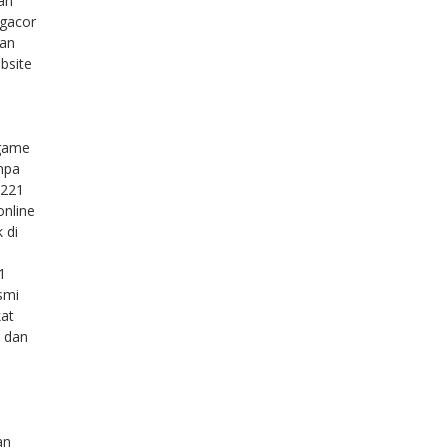
kan
rgacor
kan
bsite
 game
npa
1221
nline
 di
1
smi
kat
i dan
an