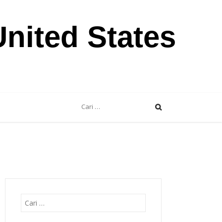
United States
Cari
untuk:
Cari
untuk: