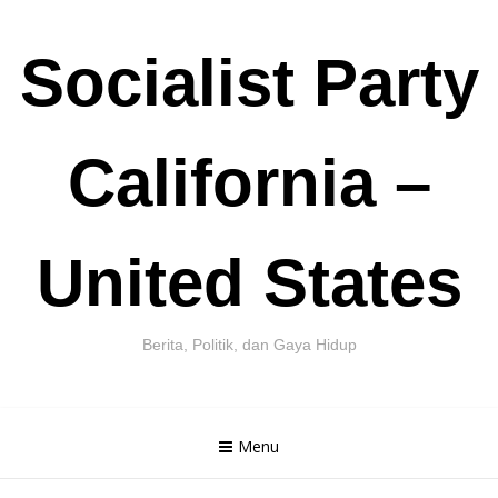
Skip
Socialist Party
to
content
California –
United States
Berita, Politik, dan Gaya Hidup
Menu
Cari