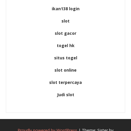
ikan138 login
slot
slot gacor
togel hk
situs togel
slot online
slot terpercaya
Judi slot
Proudly powered by WordPress
|
Theme: Sister by