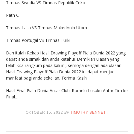
Timnas Swedia VS Timnas Republik Ceko
Path C
Timnas Italia VS Timnas Makedonia Utara
Timnas Portugal VS Timnas Turki
Dan itulah Rekap Hasil Drawing Playoff Piala Dunia 2022 yang
dapat anda simak dan anda ketahui. Demikian ulasan yang
telah kita rangkum pada kali ini, semoga dengan ada ulasan
Hasil Drawing Playoff Piala Dunia 2022 ini dapat menjadi
manfaat bagi anda sekalian. Terima Kasih.
Hasil Final Piala Dunia Antar Club: Romelu Lukaku Antar Tim ke
Final…
OKTOBER 15, 2022
By
TIMOTHY BENNETT