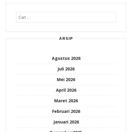
Cari
untuk:
ARSIP
Agustus 2026
Juli 2026
Mei 2026
April 2026
Maret 2026
Februari 2026
Januari 2026