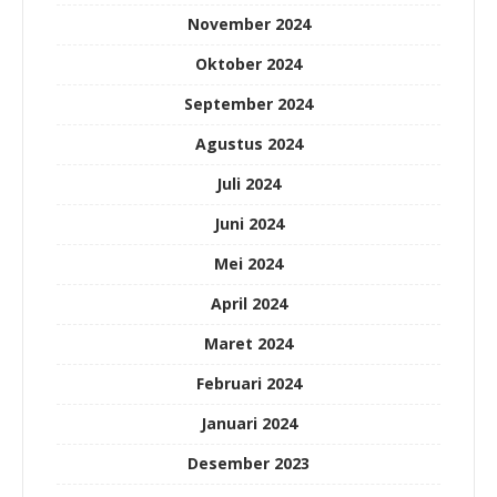
November 2024
Oktober 2024
September 2024
Agustus 2024
Juli 2024
Juni 2024
Mei 2024
April 2024
Maret 2024
Februari 2024
Januari 2024
Desember 2023