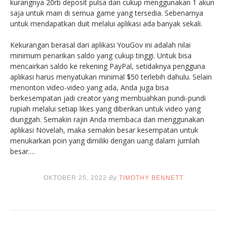
kurangnya 20rb deposit pulsa dan cukup menggunakan 1 akun
saja untuk main di semua game yang tersedia. Sebenarnya
untuk mendapatkan duit melalui aplikasi ada banyak sekali.
Kekurangan berasal dari aplikasi YouGov ini adalah nilai
minimum penarikan saldo yang cukup tinggi. Untuk bisa
mencairkan saldo ke rekening PayPal, setidaknya pengguna
aplikasi harus menyatukan minimal $50 terlebih dahulu. Selain
menonton video-video yang ada, Anda juga bisa
berkesempatan jadi creator yang membuahkan pundi-pundi
rupiah melalui setiap likes yang diberikan untuk video yang
diunggah. Semakin rajin Anda membaca dan menggunakan
aplikasi Novelah, maka semakin besar kesempatan untuk
menukarkan poin yang dimiliki dengan uang dalam jumlah
besar.…
OKTOBER 25, 2022
By
TIMOTHY BENNETT