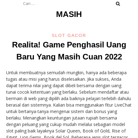
untuk:
MASIH
SLOT GACOR
Realita! Game Penghasil Uang
Baru Yang Masih Cuan 2022
Untuk membuatnya semudah mungkin, hanya ada beberapa
tugas atau misi yang harus diselesaikan. Jika sukses, Anda
dapat terima nilai yang dapat dibeli bersama dengan uang
tunai cocok ketentuan yang berlaku. Sebelum mendaftar atau
bermain di web yang dipilih ada baiknya pelajari terlebih dahulu
berasal dari sistemnya. Kalian bisa menggunakan fitur LiveChat
untuk bertanya-tanya mengenai sistem dan bonus yang
berlaku. Menangkan keuntungan jutaan rupiah bersama
dengan peluang yang cukup mudah melalui sebagian model
slot paling baik layaknya Solar Queen, Book of Gold, Rise of
Egypt, Lion Gems, Book del Sol. Beberapa jenis slot tergacor