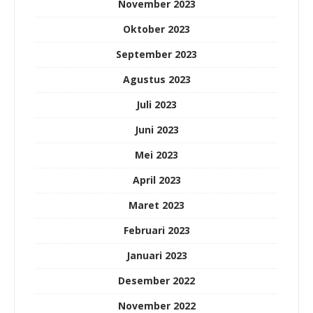
November 2023
Oktober 2023
September 2023
Agustus 2023
Juli 2023
Juni 2023
Mei 2023
April 2023
Maret 2023
Februari 2023
Januari 2023
Desember 2022
November 2022